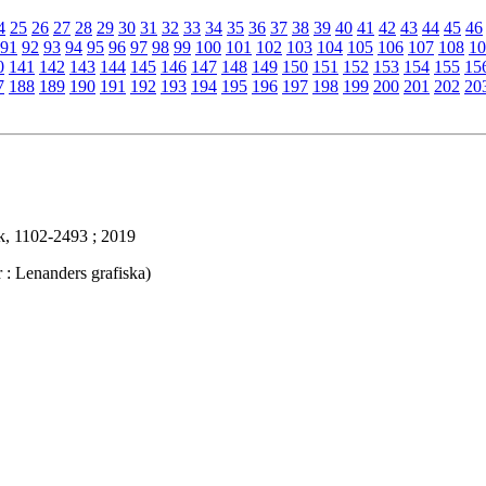
4
25
26
27
28
29
30
31
32
33
34
35
36
37
38
39
40
41
42
43
44
45
46
91
92
93
94
95
96
97
98
99
100
101
102
103
104
105
106
107
108
10
0
141
142
143
144
145
146
147
148
149
150
151
152
153
154
155
15
7
188
189
190
191
192
193
194
195
196
197
198
199
200
201
202
20
k, 1102-2493 ; 2019
: Lenanders grafiska)