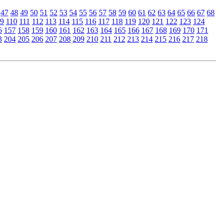
47
48
49
50
51
52
53
54
55
56
57
58
59
60
61
62
63
64
65
66
67
68
9
110
111
112
113
114
115
116
117
118
119
120
121
122
123
124
6
157
158
159
160
161
162
163
164
165
166
167
168
169
170
171
3
204
205
206
207
208
209
210
211
212
213
214
215
216
217
218