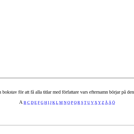
 bokstav för att få alla titlar med författare vars efternamn börjar på de
A
B
C
D
E
F
G
H
I
J
K
L
M
N
O
P
Q
R
S
T
U
V
X
Y
Z
Å
Ä
Ö