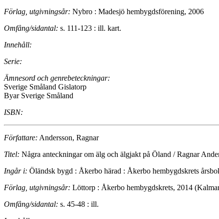
Förlag, utgivningsår:
Nybro : Madesjö hembygdsförening, 2006
Omfång/sidantal:
s. 111-123 : ill. kart.
Innehåll:
Serie:
Ämnesord och genrebeteckningar:
Sverige Småland Gislatorp
Byar Sverige Småland
ISBN:
Författare:
Andersson, Ragnar
Titel:
Några anteckningar om älg och älgjakt på Öland / Ragnar Ande
Ingår i:
Öländsk bygd : Åkerbo härad : Åkerbo hembygdskrets årsbo
Förlag, utgivningsår:
Löttorp : Åkerbo hembygdskrets, 2014 (Kalmar
Omfång/sidantal:
s. 45-48 : ill.