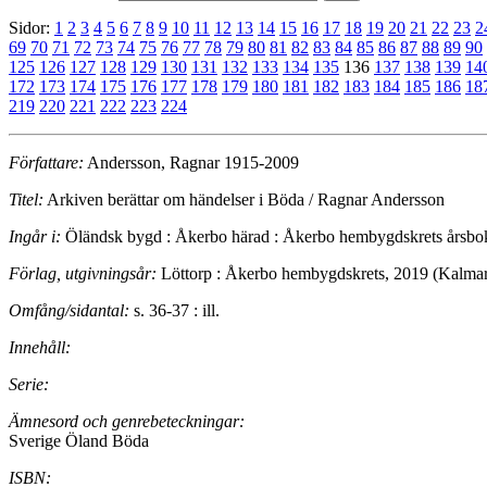
Sidor:
1
2
3
4
5
6
7
8
9
10
11
12
13
14
15
16
17
18
19
20
21
22
23
2
69
70
71
72
73
74
75
76
77
78
79
80
81
82
83
84
85
86
87
88
89
90
125
126
127
128
129
130
131
132
133
134
135
136
137
138
139
14
172
173
174
175
176
177
178
179
180
181
182
183
184
185
186
18
219
220
221
222
223
224
Författare:
Andersson, Ragnar 1915-2009
Titel:
Arkiven berättar om händelser i Böda / Ragnar Andersson
Ingår i:
Öländsk bygd : Åkerbo härad : Åkerbo hembygdskrets årsbo
Förlag, utgivningsår:
Löttorp : Åkerbo hembygdskrets, 2019 (Kalmar 
Omfång/sidantal:
s. 36-37 : ill.
Innehåll:
Serie:
Ämnesord och genrebeteckningar:
Sverige Öland Böda
ISBN: