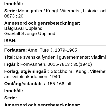
Innehåll:
Serie:
Monografier / Kungl. Vitterhets-, historie- 
0873 ; 20
Ämnesord och genrebeteckningar:
Båtgravar Uppland
Gravfält Sverige Uppland
ISBN:
Författare:
Arne, Ture J. 1879-1965
Titel:
De svenska fynden i guvernementet Vladimir 
Ingår i:
Fornvännen, 0015-7813 ; 35(1940)
Förlag, utgivningsår:
Stockholm : Kungl. Vitterhet
antikvitetsakademien, 1940
Omfång/sidantal:
s. 155-166 : ill.
Innehåll:
Serie:
Ämnesord och genrebeteckningar: