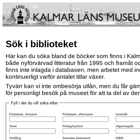
Sök i biblioteket
Här kan du söka bland de böcker som finns i Kalm
både nyförvärvad litteratur från 1995 och framåt och
finns inte inlagda i databasen, men arbetet med i
kontinuerligt varför antalet titlar växer.
Tyvärr kan vi inte ombesörja utlån, men du får gärn
för personligt besök på museet för att ta del av den 
Fyll i det du vill söka efter
Författare, förnamn
Författare, efternamn
Innehåll
Serie
Förlag/tryckort
Utgivningsår
Omfång
Svenska ämnesord
ISBN