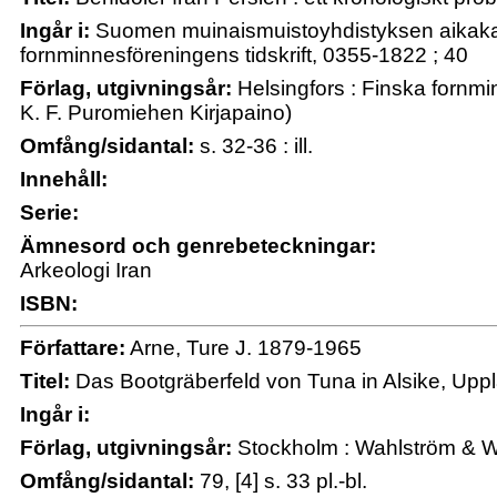
Ingår i:
Suomen muinaismuistoyhdistyksen aikakau
fornminnesföreningens tidskrift, 0355-1822 ; 40
Förlag, utgivningsår:
Helsingfors : Finska fornmi
K. F. Puromiehen Kirjapaino)
Omfång/sidantal:
s. 32-36 : ill.
Innehåll:
Serie:
Ämnesord och genrebeteckningar:
Arkeologi Iran
ISBN:
Författare:
Arne, Ture J. 1879-1965
Titel:
Das Bootgräberfeld von Tuna in Alsike, Uppla
Ingår i:
Förlag, utgivningsår:
Stockholm : Wahlström & W
Omfång/sidantal:
79, [4] s. 33 pl.-bl.