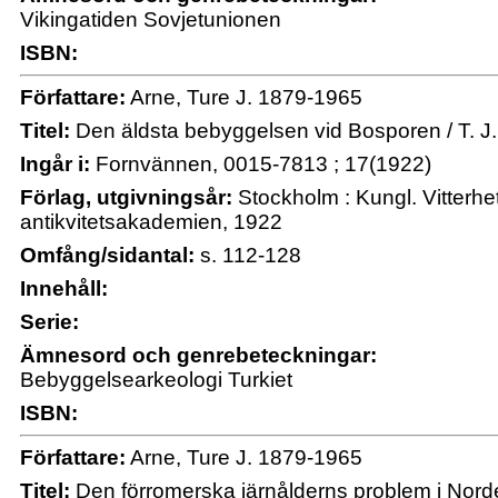
Vikingatiden Sovjetunionen
ISBN:
Författare:
Arne, Ture J. 1879-1965
Titel:
Den äldsta bebyggelsen vid Bosporen / T. J.
Ingår i:
Fornvännen, 0015-7813 ; 17(1922)
Förlag, utgivningsår:
Stockholm : Kungl. Vitterhet
antikvitetsakademien, 1922
Omfång/sidantal:
s. 112-128
Innehåll:
Serie:
Ämnesord och genrebeteckningar:
Bebyggelsearkeologi Turkiet
ISBN:
Författare:
Arne, Ture J. 1879-1965
Titel:
Den förromerska järnålderns problem i Norden