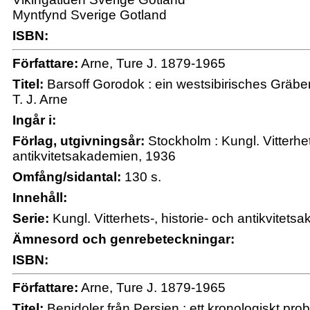
Myntfynd Sverige Gotland
ISBN:
Författare:
Arne, Ture J. 1879-1965
Titel:
Barsoff Gorodok : ein westsibirisches Gräber
T. J. Arne
Ingår i:
Förlag, utgivningsår:
Stockholm : Kungl. Vitterhet
antikvitetsakademien, 1936
Omfång/sidantal:
130 s.
Innehåll:
Serie:
Kungl. Vitterhets-, historie- och antikvitet
Ämnesord och genrebeteckningar:
ISBN:
Författare:
Arne, Ture J. 1879-1965
Titel:
Benidoler från Persien : ett kronologiskt prob