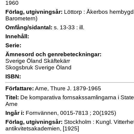
1960
Förlag, utgivningsår:
Löttorp : Åkerbos hembygds
Barometern)
Omfång/sidantal:
s. 13-33 : ill.
Innehåll:
Serie:
Ämnesord och genrebeteckningar:
Sverige Öland Skäftekärr
Skogsbruk Sverige Öland
ISBN:
Författare:
Arne, Thure J. 1879-1965
Titel:
De komparativa fornsakssamlingarna i State
Arne
Ingår i:
Fornvännen, 0015-7813 ; 20(1925)
Förlag, utgivningsår:
Stockholm : Kungl. Vitterhet
antikvitetsakademien, [1925]