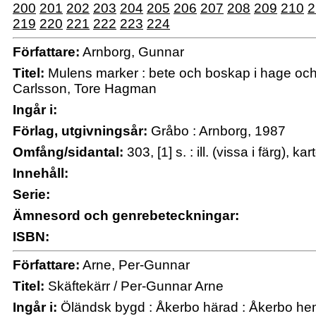
200
201
202
203
204
205
206
207
208
209
210
2
219
220
221
222
223
224
Författare:
Arnborg, Gunnar
Titel:
Mulens marker : bete och boskap i hage och
Carlsson, Tore Hagman
Ingår i:
Förlag, utgivningsår:
Gråbo : Arnborg, 1987
Omfång/sidantal:
303, [1] s. : ill. (vissa i färg), ka
Innehåll:
Serie:
Ämnesord och genrebeteckningar:
ISBN:
Författare:
Arne, Per-Gunnar
Titel:
Skäftekärr / Per-Gunnar Arne
Ingår i:
Öländsk bygd : Åkerbo härad : Åkerbo he