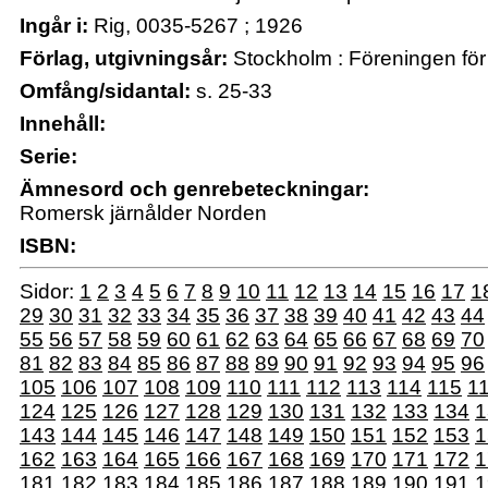
Ingår i:
Rig, 0035-5267 ; 1926
Förlag, utgivningsår:
Stockholm : Föreningen för 
Omfång/sidantal:
s. 25-33
Innehåll:
Serie:
Ämnesord och genrebeteckningar:
Romersk järnålder Norden
ISBN:
Sidor:
1
2
3
4
5
6
7
8
9
10
11
12
13
14
15
16
17
1
29
30
31
32
33
34
35
36
37
38
39
40
41
42
43
44
55
56
57
58
59
60
61
62
63
64
65
66
67
68
69
70
81
82
83
84
85
86
87
88
89
90
91
92
93
94
95
96
105
106
107
108
109
110
111
112
113
114
115
1
124
125
126
127
128
129
130
131
132
133
134
1
143
144
145
146
147
148
149
150
151
152
153
1
162
163
164
165
166
167
168
169
170
171
172
1
181
182
183
184
185
186
187
188
189
190
191
1