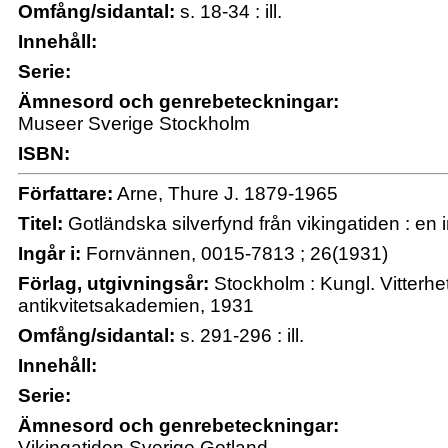
Omfång/sidantal:
s. 18-34 : ill.
Innehåll:
Serie:
Ämnesord och genrebeteckningar:
Museer Sverige Stockholm
ISBN:
Författare:
Arne, Thure J. 1879-1965
Titel:
Gotländska silverfynd från vikingatiden : en i
Ingår i:
Fornvännen, 0015-7813 ; 26(1931)
Förlag, utgivningsår:
Stockholm : Kungl. Vitterhet
antikvitetsakademien, 1931
Omfång/sidantal:
s. 291-296 : ill.
Innehåll:
Serie:
Ämnesord och genrebeteckningar:
Vikingatiden Sverige Gotland