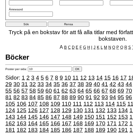
Ämnesord
Tryck på en bokstav för att få alla titlar med förf
bokstaven.
A
B
C
D
E
F
G
H
I
J
K
L
M
N
O
P
Q
R
S
Böcker
Poster per sida:
Sidor:
1
2
3
4
5
6
7
8
9
10
11
12
13
14
15
16
17
1
29
30
31
32
33
34
35
36
37
38
39
40
41
42
43
44
55
56
57
58
59
60
61
62
63
64
65
66
67
68
69
70
81
82
83
84
85
86
87
88
89
90
91
92
93
94
95
96
105
106
107
108
109
110
111
112
113
114
115
1
124
125
126
127
128
129
130
131
132
133
134
1
143
144
145
146
147
148
149
150
151
152
153
1
162
163
164
165
166
167
168
169
170
171
172
1
181
182
183
184
185
186
187
188
189
190
191
1