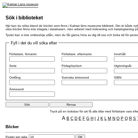
Sök i biblioteket
Här kan du söka bland de böcker som finns i Kalmar läns museums bibliotek. Det är både nyförvä
våra böcker finns inte inlagda i databasen, men arbetet med indexering och katalogisering pågår
Tyvärr kan vi inte ombesörja utlån, men du får gärna höra av dig till oss och boka tid för perso
Fyll i det du vill söka efter
Författare, förnamn
Författare, efternamn
Innehåll
Serie
Förlag/tryckort
Utgivningsår
Omfång
Svenska ämnesord
ISBN
Ämnesord
Tryck på en bokstav för att få alla titlar med författare vars 
A
B
C
D
E
F
G
H
I
J
K
L
M
N
O
P
Q
R
S
Böcker
Poster per sida: