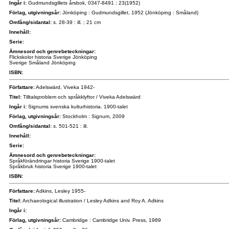
Ingår i:
Gudmundsgillets årsbok, 0347-8491 ; 23(1952)
Förlag, utgivningsår:
Jönköping : Gudmundsgillet, 1952 (Jönköping : Småland)
Omfång/sidantal:
s. 28-39 : ill. ; 21 cm
Innehåll:
Serie:
Ämnesord och genrebeteckningar:
Flickskolor historia Sverige Jönköping
Sverige Småland Jönköping
ISBN:
Författare:
Adelswärd, Viveka 1942-
Titel:
Tilltalsproblem och språkklyftor / Viveka Adelswärd
Ingår i:
Signums svenska kulturhistoria. 1900-talet
Förlag, utgivningsår:
Stockholm : Signum, 2009
Omfång/sidantal:
s. 501-521 : ill.
Innehåll:
Serie:
Ämnesord och genrebeteckningar:
Språkförändringar historia Sverige 1900-talet
Språkbruk historia Sverige 1900-talet
ISBN:
Författare:
Adkins, Lesley 1955-
Titel:
Archaeological illustration / Lesley Adkins and Roy A. Adkins
Ingår i:
Förlag, utgivningsår:
Cambridge : Cambridge Univ. Press, 1989