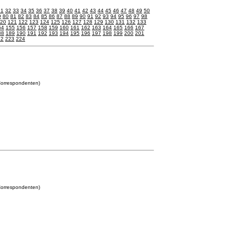
31
32
33
34
35
36
37
38
39
40
41
42
43
44
45
46
47
48
49
50
9
80
81
82
83
84
85
86
87
88
89
90
91
92
93
94
95
96
97
98
20
121
122
123
124
125
126
127
128
129
130
131
132
133
54
155
156
157
158
159
160
161
162
163
164
165
166
167
88
189
190
191
192
193
194
195
196
197
198
199
200
201
22
223
224
Correspondenten)
Correspondenten)