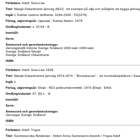
Författare:
Adell, Sara-Lisa
Titel:
Nässjö-Oskarshamn järnväg (NOJ) : ett exempel på vilja och svårighet att bygga järnväg 
Ingår i:
Kalmar nations skriftserie, 0284-2408 ; 53(1978)
Förlag, utgivningsår:
Uppsala : Kalmar Nation, 1978
Omfång/sidantal:
s. 52-64 : ill.
Innehåll:
Serie:
Ämnesord och genrebeteckningar:
Järnvägstrafik historia Sverige Småland 1800-talet 1900-talet
Sverige Småland Nässjö
Sverige Småland Oskarshamn
ISBN:
Författare:
Adell, Sara-Lisa 1939-
Titel:
Nässjö-Oskarshamns järnväg 1874-1974 : "Bockabanan" : ett hundraårsjubileum / Sara-
Ingår i:
Förlag, utgivningsår:
Eksjö : NOJ jubileumskommitté, 1974 (Eksjö : Eifel)
Omfång/sidantal:
97, [6] s. : ill.
Innehåll:
Serie:
Ämnesord och genrebeteckningar:
Järnvägar Sverige Småland
ISBN:
Författare:
Adell, Yngva
Titel:
Santessonska flickskolan : fröken Anna Santessons livsverk / Yngva Adell