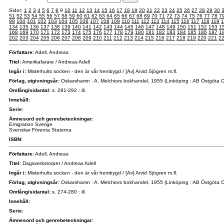
Sidor:
1
2
3
4
5
6
7
8
9
10
11
12
13
14
15
16
17
18
19
20
21
22
23
24
25
26
27
28
29
30
51
52
53
54
55
56
57
58
59
60
61
62
63
64
65
66
67
68
69
70
71
72
73
74
75
76
77
78
7
99
100
101
102
103
104
105
106
107
108
109
110
111
112
113
114
115
116
117
118
119
1
134
135
136
137
138
139
140
141
142
143
144
145
146
147
148
149
150
151
152
153
1
168
169
170
171
172
173
174
175
176
177
178
179
180
181
182
183
184
185
186
187
1
202
203
204
205
206
207
208
209
210
211
212
213
214
215
216
217
218
219
220
221
2
Författare:
Adell, Andreas
Titel:
Amerikafarare / Andreas Adell
Ingår i:
Misterhults socken - den är vår hembygd / [Av] Arvid Sjögren m.fl.
Förlag, utgivningsår:
Oskarshamn : A. Melchiors bokhandel, 1955 (Linköping : AB Östgöta 
Omfång/sidantal:
s. 281-292 : ill.
Innehåll:
Serie:
Ämnesord och genrebeteckningar:
Emigration Sverige
Svenskar Förenta Staterna
ISBN:
Författare:
Adell, Andreas
Titel:
Dagsverkstorpet / Andreas Adell
Ingår i:
Misterhults socken - den är vår hembygd / [Av] Arvid Sjögren m.fl.
Förlag, utgivningsår:
Oskarshamn : A. Melchiors bokhandel, 1955 (Linköping : AB Östgöta 
Omfång/sidantal:
s. 274-280 : ill.
Innehåll:
Serie:
Ämnesord och genrebeteckningar: