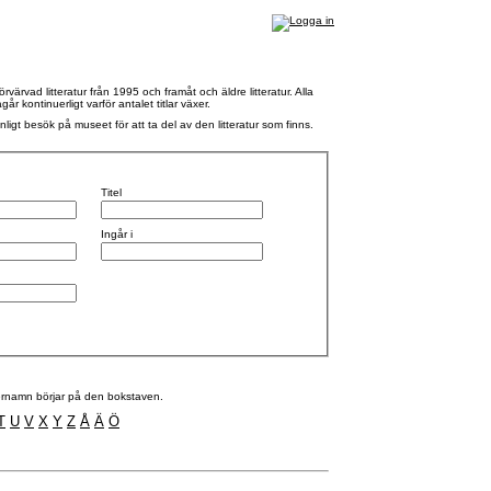
rvad litteratur från 1995 och framåt och äldre litteratur. Alla
 kontinuerligt varför antalet titlar växer.
nligt besök på museet för att ta del av den litteratur som finns.
Titel
Ingår i
efternamn börjar på den bokstaven.
T
U
V
X
Y
Z
Å
Ä
Ö