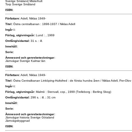
Sverige Småland Misterhult
Torp Sverige Småland
ISBN:
Författare:
Adell, Niklas 1949-
Titel:
Östra centralbanan : 1898-1937 / Niklas Adell
Ingår i:
Förlag, utgivningsår:
Lund : , 1969
Omfång/sidantal:
31 s. : ill.
Innehåll:
Serie:
Ämnesord och genrebeteckningar:
Järnvägar Sverige Kalmar län
ISBN:
Författare:
Adell, Niklas 1949-
Titel:
Östra Centralbanan Linköping-Hultsfred : de första hundra åren / Niklas Adell, Per-Olo
Ingår i:
Förlag, utgivningsår:
Malmö : Stenvall, cop., 1999 (Trelleborg : Berling Skog)
Omfång/sidantal:
296 s. : ill. ; 31 cm
Innehåll:
Serie:
Ämnesord och genrebeteckningar:
Järnvägar historia Sverige Götaland
Järnvägsbyggnad
ISBN: