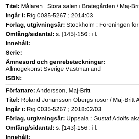
Titel:
Målaren i Stora salen i Brategården / Maj-Br
Ingår i:
Rig 0035-5267 ; 2014:03
Förlag, utgivningsår:
Stockholm : Föreningen för 
Omfång/sidantal:
s. [145]-156 : ill.
Innehåll:
Serie:
Ämnesord och genrebeteckningar:
Allmogekonst Sverige Västmanland
ISBN:
Författare:
Andersson, Maj-Britt
Titel:
Roland Johansson Öbergs rosor / Maj-Britt
Ingår i:
Rig 0035-5267 ; 2018:02/03
Förlag, utgivningsår:
Uppsala : Gustaf Adolfs a
Omfång/sidantal:
s. [143]-156 : ill.
Innehåll: