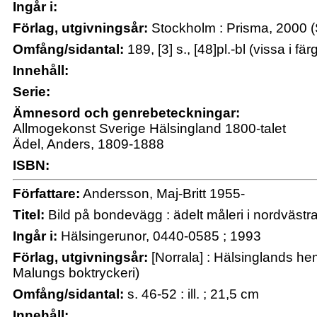
Ingår i:
Förlag, utgivningsår:
Stockholm : Prisma, 2000 (
Omfång/sidantal:
189, [3] s., [48]pl.-bl (vissa i fär
Innehåll:
Serie:
Ämnesord och genrebeteckningar:
Allmogekonst Sverige Hälsingland 1800-talet
Ädel, Anders, 1809-1888
ISBN:
Författare:
Andersson, Maj-Britt 1955-
Titel:
Bild på bondevägg : ädelt måleri i nordvästr
Ingår i:
Hälsingerunor, 0440-0585 ; 1993
Förlag, utgivningsår:
[Norrala] : Hälsinglands h
Malungs boktryckeri)
Omfång/sidantal:
s. 46-52 : ill. ; 21,5 cm
Innehåll: