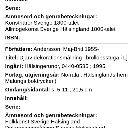
Serie:
Ämnesord och genrebeteckningar:
Konstnärer Sverige 1800-talet
Allmogekonst Sverige Hälsingland 1800-talet
ISBN:
Författare:
Andersson, Maj-Britt 1955-
Titel:
Djärv dekorationsmålning i bröllopsstuga i Lj
Ingår i:
Hälsingerunor, 0440-0585 ; 1995
Förlag, utgivningsår:
Norrala : Hälsinglands hem
Malungs boktryckeri)
Omfång/sidantal:
s. 5-11 ; 21,5 cm
Innehåll:
Serie:
Ämnesord och genrebeteckningar:
Folkkonst Sverige Hälsingland
Dekorationsmålning Sverige Hälsingland