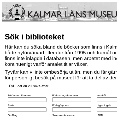
Sök i biblioteket
Här kan du söka bland de böcker som finns i Kalm
både nyförvärvad litteratur från 1995 och framåt och
finns inte inlagda i databasen, men arbetet med i
kontinuerligt varför antalet titlar växer.
Tyvärr kan vi inte ombesörja utlån, men du får gärn
för personligt besök på museet för att ta del av den 
Fyll i det du vill söka efter
Författare, förnamn
Författare, efternamn
Innehåll
Serie
Förlag/tryckort
Utgivningsår
Omfång
Svenska ämnesord
ISBN