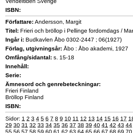
Vendeltiden Sverige
ISBN:
Författare:
Andersson, Margit
Titel:
Frieri och bröllop i Pellinge fordomdags / M
Ingår i:
Budkavlen Åbo 0302-2447 ; 06(1927)
Förlag, utgivningsår:
Åbo : Åbo akademi, 1927
Omfång/sidantal:
s. 15-18
Innehåll:
Serie:
Ämnesord och genrebeteckningar:
Frieri Finland
Bröllop Finland
ISBN:
Sidor:
1
2
3
4
5
6
7
8
9
10
11
12
13
14
15
16
17
1
29
30
31
32
33
34
35
36
37
38
39
40
41
42
43
44
55
56
57
58
59
60
61
62
63
64
65
66
67
68
69
70