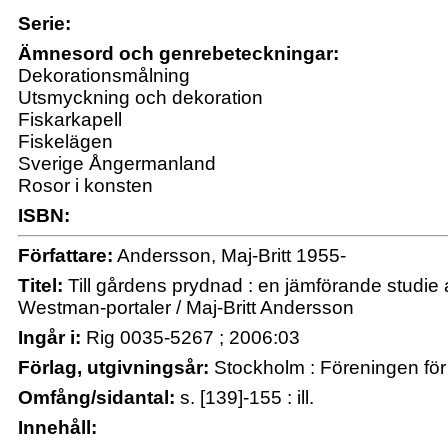
Serie:
Ämnesord och genrebeteckningar:
Dekorationsmålning
Utsmyckning och dekoration
Fiskarkapell
Fiskelägen
Sverige Ångermanland
Rosor i konsten
ISBN:
Författare:
Andersson, Maj-Britt 1955-
Titel:
Till gårdens prydnad : en jämförande studie
Westman-portaler / Maj-Britt Andersson
Ingår i:
Rig 0035-5267 ; 2006:03
Förlag, utgivningsår:
Stockholm : Föreningen för 
Omfång/sidantal:
s. [139]-155 : ill.
Innehåll: