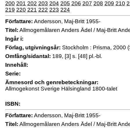
200
201
202
203
204
205
206
207
208
209
210
2
219
220
221
222
223
224
Författare:
Andersson, Maj-Britt 1955-
Titel:
Allmogemålaren Anders Ädel / Maj-Britt And
Ingår i:
Förlag, utgivningsår:
Stockholm : Prisma, 2000 (
Omfång/sidantal:
189, [3] s. [48] pl.-bl.
Innehåll:
Serie:
Ämnesord och genrebeteckningar:
Allmogekonst Sverige Hälsingland 1800-talet
ISBN:
Författare:
Andersson, Maj-Britt 1955-
Titel:
Allmogemålaren Anders Ädel / Maj-Britt And