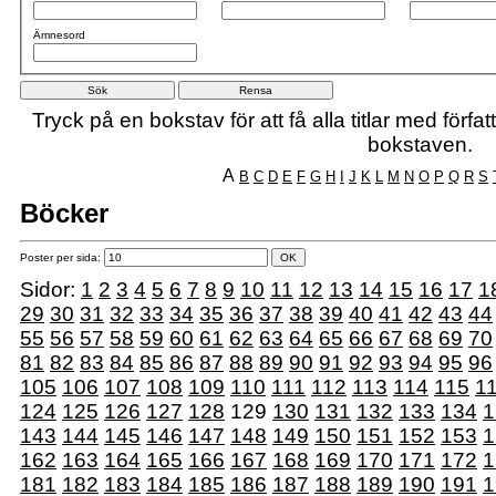
Ämnesord
Tryck på en bokstav för att få alla titlar med förf
bokstaven.
A
B
C
D
E
F
G
H
I
J
K
L
M
N
O
P
Q
R
S
Böcker
Poster per sida:
Sidor:
1
2
3
4
5
6
7
8
9
10
11
12
13
14
15
16
17
1
29
30
31
32
33
34
35
36
37
38
39
40
41
42
43
44
55
56
57
58
59
60
61
62
63
64
65
66
67
68
69
70
81
82
83
84
85
86
87
88
89
90
91
92
93
94
95
96
105
106
107
108
109
110
111
112
113
114
115
1
124
125
126
127
128
129
130
131
132
133
134
1
143
144
145
146
147
148
149
150
151
152
153
1
162
163
164
165
166
167
168
169
170
171
172
1
181
182
183
184
185
186
187
188
189
190
191
1