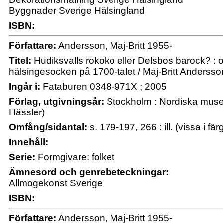
Byggnader Sverige Hälsingland
ISBN:
Författare:
Andersson, Maj-Britt 1955-
Titel:
Hudiksvalls rokoko eller Delsbos barock? : o
hälsingesocken på 1700-talet / Maj-Britt Andersso
Ingår i:
Fataburen 0348-971X ; 2005
Förlag, utgivningsår:
Stockholm : Nordiska musee
Hässler)
Omfång/sidantal:
s. 179-197, 266 : ill. (vissa i fär
Innehåll:
Serie:
Formgivare: folket
Ämnesord och genrebeteckningar:
Allmogekonst Sverige
ISBN:
Författare:
Andersson, Maj-Britt 1955-