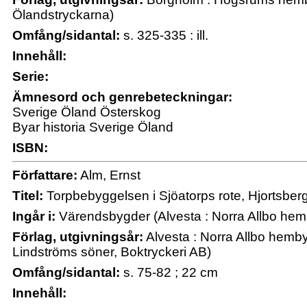
Ölandstryckarna)
Omfång/sidantal:
s. 325-335 : ill.
Innehåll:
Serie:
Ämnesord och genrebeteckningar:
Sverige Öland Österskog
Byar historia Sverige Öland
ISBN:
Författare:
Alm, Ernst
Titel:
Torpbebyggelsen i Sjöatorps rote, Hjortsberg
Ingår i:
Värendsbygder (Alvesta : Norra Allbo hem
Förlag, utgivningsår:
Alvesta : Norra Allbo hemby
Lindströms söner, Boktryckeri AB)
Omfång/sidantal:
s. 75-82 ; 22 cm
Innehåll: