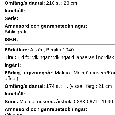
Omfång/sidantal:
216 s. ; 23 cm
Innehåll:
Serie:
Ämnesord och genrebeteckningar:
Bibliografi
ISBN:
Författare:
Allzén, Birgitta 1940-
Titel:
Tid för vikingar : vikingatid lanseras i nordisk 
Ingår i:
Förlag, utgivningsår:
Malmö : Malmö museer/Kon
offset)
Omfång/sidantal:
174 s. : ill. (vissa i färg ; 21 cm
Innehåll:
Serie:
Malmö museers årsbok, 0283-0671 ; 1990
Ämnesord och genrebeteckningar:
Vikingar