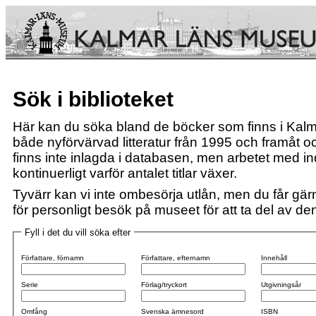
Sök i biblioteket
Här kan du söka bland de böcker som finns i Kalm
både nyförvärvad litteratur från 1995 och framåt och
finns inte inlagda i databasen, men arbetet med i
kontinuerligt varför antalet titlar växer.
Tyvärr kan vi inte ombesörja utlån, men du får gärn
för personligt besök på museet för att ta del av den 
Fyll i det du vill söka efter
Författare, förnamn
Författare, efternamn
Innehåll
Serie
Förlag/tryckort
Utgivningsår
Omfång
Svenska ämnesord
ISBN