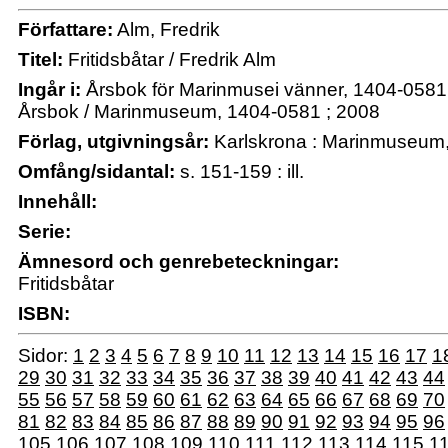
Författare:
Alm, Fredrik
Titel:
Fritidsbåtar / Fredrik Alm
Ingår i:
Årsbok för Marinmusei vänner, 1404-0581
Årsbok / Marinmuseum, 1404-0581 ; 2008
Förlag, utgivningsår:
Karlskrona : Marinmuseum,
Omfång/sidantal:
s. 151-159 : ill.
Innehåll:
Serie:
Ämnesord och genrebeteckningar:
Fritidsbåtar
ISBN:
Sidor:
1
2
3
4
5
6
7
8
9
10
11
12
13
14
15
16
17
1
29
30
31
32
33
34
35
36
37
38
39
40
41
42
43
44
55
56
57
58
59
60
61
62
63
64
65
66
67
68
69
70
81
82
83
84
85
86
87
88
89
90
91
92
93
94
95
96
105
106
107
108
109
110
111
112
113
114
115
1