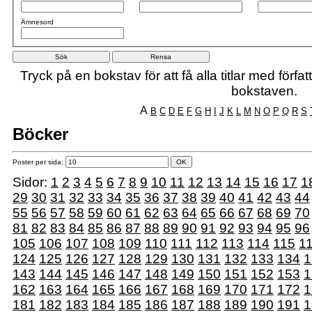
Ämnesord
Tryck på en bokstav för att få alla titlar med förf
bokstaven.
A
B
C
D
E
F
G
H
I
J
K
L
M
N
O
P
Q
R
S
Böcker
Poster per sida:
Sidor:
1
2
3
4
5
6
7
8
9
10
11
12
13
14
15
16
17
1
29
30
31
32
33
34
35
36
37
38
39
40
41
42
43
44
55
56
57
58
59
60
61
62
63
64
65
66
67
68
69
70
81
82
83
84
85
86
87
88
89
90
91
92
93
94
95
96
105
106
107
108
109
110
111
112
113
114
115
1
124
125
126
127
128
129
130
131
132
133
134
1
143
144
145
146
147
148
149
150
151
152
153
1
162
163
164
165
166
167
168
169
170
171
172
1
181
182
183
184
185
186
187
188
189
190
191
1