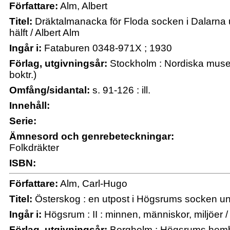
Författare:
Alm, Albert
Titel:
Dräktalmanacka för Floda socken i Dalarna 
hälft / Albert Alm
Ingår i:
Fataburen 0348-971X ; 1930
Förlag, utgivningsår:
Stockholm : Nordiska musee
boktr.)
Omfång/sidantal:
s. 91-126 : ill.
Innehåll:
Serie:
Ämnesord och genrebeteckningar:
Folkdräkter
ISBN:
Författare:
Alm, Carl-Hugo
Titel:
Österskog : en utpost i Högsrums socken un
Ingår i:
Högsrum : II : minnen, människor, miljöer / 
Förlag, utgivningsår:
Borgholm : Högsrums hemby