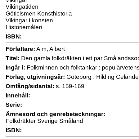
Vikingatiden
Göticismen Konsthistoria
Vikingar i konsten
Historiemåleri
ISBN:
Författare:
Alm, Albert
Titel:
Den gamla folkdräkten i ett par Smålandssoc
Ingår i:
Folkminnen och folktankar : populärvetenska
Förlag, utgivningsår:
Göteborg : Hilding Celande
Omfång/sidantal:
s. 159-169
Innehåll:
Serie:
Ämnesord och genrebeteckningar:
Folkdräkter Sverige Småland
ISBN: