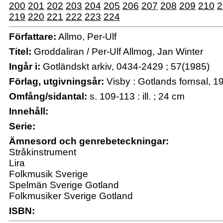
200
201
202
203
204
205
206
207
208
209
210
2
219
220
221
222
223
224
Författare:
Allmo, Per-Ulf
Titel:
Groddaliran / Per-Ulf Allmog, Jan Winter
Ingår i:
Gotländskt arkiv, 0434-2429 ; 57(1985)
Förlag, utgivningsår:
Visby : Gotlands fornsal, 1
Omfång/sidantal:
s. 109-113 : ill. ; 24 cm
Innehåll:
Serie:
Ämnesord och genrebeteckningar:
Stråkinstrument
Lira
Folkmusik Sverige
Spelmän Sverige Gotland
Folkmusiker Sverige Gotland
ISBN: