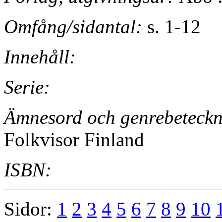
Omfång/sidantal:
s. 1-12
Innehåll:
Serie:
Ämnesord och genrebeteckn
Folkvisor Finland
ISBN:
Sidor:
1
2
3
4
5
6
7
8
9
10