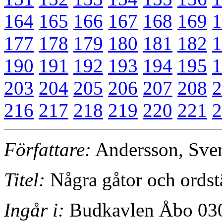
164
165
166
167
168
169
1
177
178
179
180
181
182
1
190
191
192
193
194
195
1
203
204
205
206
207
208
2
216
217
218
219
220
221
2
Författare:
Andersson, Sve
Titel:
Några gåtor och ordst
Ingår i:
Budkavlen Åbo 030