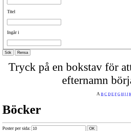
Titel
Ingår i
Tryck på en bokstav för att 
efternamn börj
A
B
C
D
E
F
G
H
I
J
Böcker
Poster per sida: