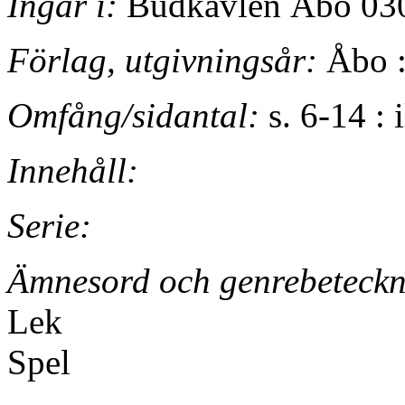
Ingår i:
Budkavlen Åbo 030
Förlag, utgivningsår:
Åbo :
Omfång/sidantal:
s. 6-14 : i
Innehåll:
Serie:
Ämnesord och genrebeteckn
Lek
Spel