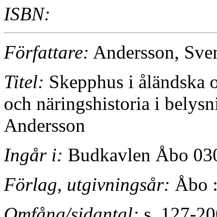
ISBN:
Författare:
Andersson, Sve
Titel:
Skepphus i åländska o
och näringshistoria i bely
Andersson
Ingår i:
Budkavlen Åbo 030
Förlag, utgivningsår:
Åbo :
Omfång/sidantal:
s. 127-200