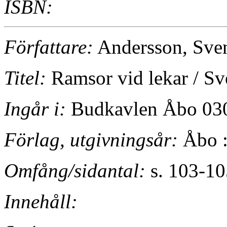
ISBN:
Författare:
Andersson, Sve
Titel:
Ramsor vid lekar / S
Ingår i:
Budkavlen Åbo 030
Förlag, utgivningsår:
Åbo :
Omfång/sidantal:
s. 103-10
Innehåll: