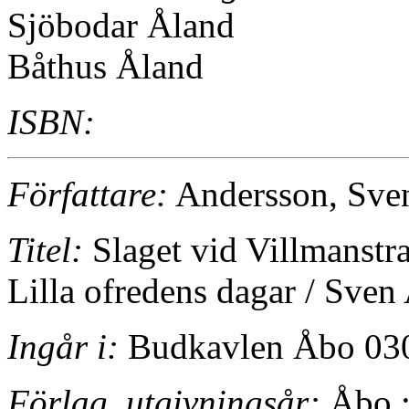
Sjöbodar Åland
Båthus Åland
ISBN:
Författare:
Andersson, Sve
Titel:
Slaget vid Villmanstran
Lilla ofredens dagar / Sven
Ingår i:
Budkavlen Åbo 030
Förlag, utgivningsår:
Åbo :