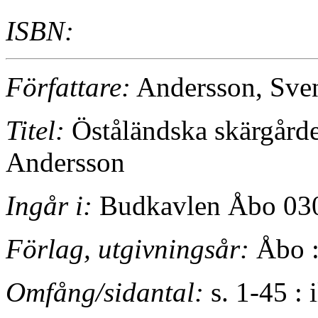
ISBN:
Författare:
Andersson, Sve
Titel:
Öståländska skärgårde
Andersson
Ingår i:
Budkavlen Åbo 030
Förlag, utgivningsår:
Åbo :
Omfång/sidantal:
s. 1-45 : i