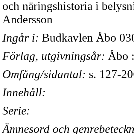
och näringshistoria i bely
Andersson
Ingår i:
Budkavlen Åbo 030
Förlag, utgivningsår:
Åbo :
Omfång/sidantal:
s. 127-200
Innehåll:
Serie:
Ämnesord och genrebeteckn