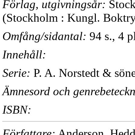
Förlag, utgivningsår:
Stock
(Stockholm : Kungl. Boktry
Omfång/sidantal:
94 s., 4 p
Innehåll:
Serie:
P. A. Norstedt & sön
Ämnesord och genrebeteckn
ISBN:
Författare:
Anderson, Hedd