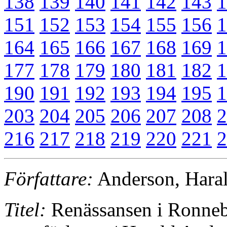
138
139
140
141
142
143
1
151
152
153
154
155
156
1
164
165
166
167
168
169
1
177
178
179
180
181
182
1
190
191
192
193
194
195
1
203
204
205
206
207
208
2
216
217
218
219
220
221
2
Författare:
Anderson, Hara
Titel:
Renässansen i Ronneb