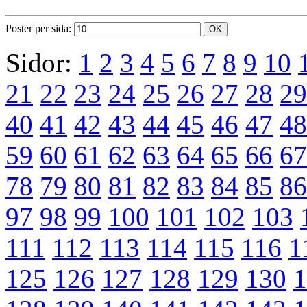
Poster per sida:
Sidor:
1
2
3
4
5
6
7
8
9
10
21
22
23
24
25
26
27
28
29
40
41
42
43
44
45
46
47
48
59
60
61
62
63
64
65
66
67
78
79
80
81
82
83
84
85
86
97
98
99
100
101
102
103
111
112
113
114
115
116
1
125
126
127
128
129
130
1