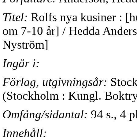
Titel:
Rolfs nya kusiner : [h
om 7-10 år] / Hedda Anderso
Nyström]
Ingår i:
Förlag, utgivningsår:
Stock
(Stockholm : Kungl. Boktry
Omfång/sidantal:
94 s., 4 p
Innehåll: