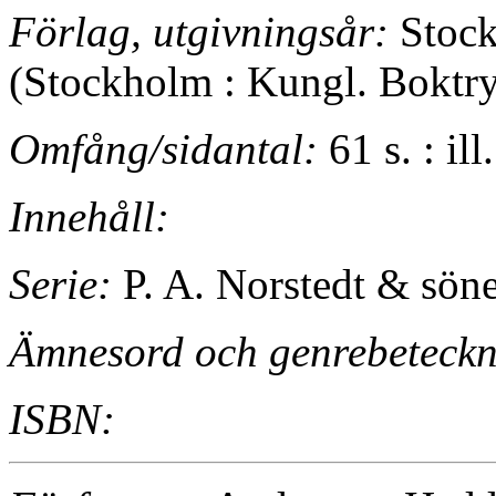
Förlag, utgivningsår:
Stock
(Stockholm : Kungl. Boktry
Omfång/sidantal:
61 s. : il
Innehåll:
Serie:
P. A. Norstedt & sön
Ämnesord och genrebeteckn
ISBN: