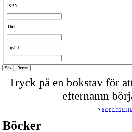
ISBN
Titel
Ingår i
Tryck på en bokstav för att 
efternamn börj
A
B
C
D
E
F
G
H
I
J
Böcker