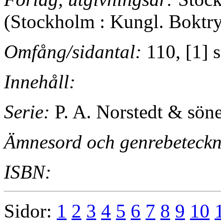
(Stockholm : Kungl. Boktry
Omfång/sidantal:
110, [1] s.
Innehåll:
Serie:
P. A. Norstedt & sön
Ämnesord och genrebeteckn
ISBN:
Sidor:
1
2
3
4
5
6
7
8
9
10