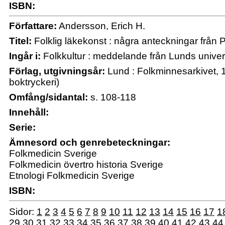
ISBN:
Författare:
Andersson, Erich H.
Titel:
Folklig läkekonst : några anteckningar från P
Ingår i:
Folkkultur : meddelande från Lunds univers
Förlag, utgivningsår:
Lund : Folkminnesarkivet,
boktryckeri)
Omfång/sidantal:
s. 108-118
Innehåll:
Serie:
Ämnesord och genrebeteckningar:
Folkmedicin Sverige
Folkmedicin övertro historia Sverige
Etnologi Folkmedicin Sverige
ISBN:
Sidor:
1
2
3
4
5
6
7
8
9
10
11
12
13
14
15
16
17
1
29
30
31
32
33
34
35
36
37
38
39
40
41
42
43
44