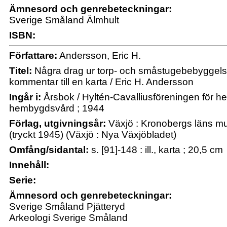
Ämnesord och genrebeteckningar:
Sverige Småland Älmhult
ISBN:
Författare:
Andersson, Eric H.
Titel:
Några drag ur torp- och småstugebebyggelsen
kommentar till en karta / Eric H. Andersson
Ingår i:
Årsbok / Hyltén-Cavalliusföreningen för
hembygdsvård ; 1944
Förlag, utgivningsår:
Växjö : Kronobergs läns m
(tryckt 1945) (Växjö : Nya Växjöbladet)
Omfång/sidantal:
s. [91]-148 : ill., karta ; 20,5 cm
Innehåll:
Serie:
Ämnesord och genrebeteckningar:
Sverige Småland Pjätteryd
Arkeologi Sverige Småland