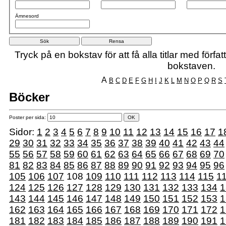
Ämnesord
Tryck på en bokstav för att få alla titlar med förf
bokstaven.
A
B
C
D
E
F
G
H
I
J
K
L
M
N
O
P
Q
R
S
Böcker
Poster per sida:
Sidor:
1
2
3
4
5
6
7
8
9
10
11
12
13
14
15
16
17
1
29
30
31
32
33
34
35
36
37
38
39
40
41
42
43
44
55
56
57
58
59
60
61
62
63
64
65
66
67
68
69
70
81
82
83
84
85
86
87
88
89
90
91
92
93
94
95
96
105
106
107
108
109
110
111
112
113
114
115
1
124
125
126
127
128
129
130
131
132
133
134
1
143
144
145
146
147
148
149
150
151
152
153
1
162
163
164
165
166
167
168
169
170
171
172
1
181
182
183
184
185
186
187
188
189
190
191
1