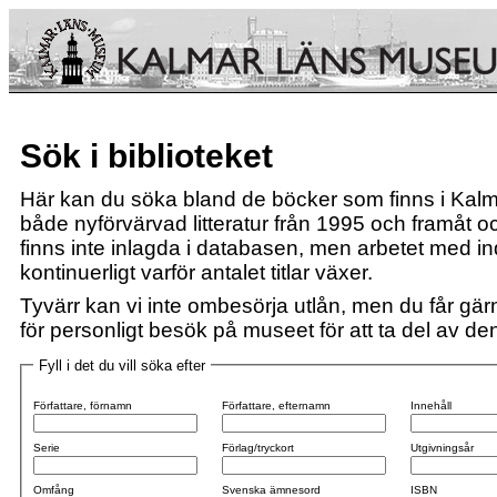
Sök i biblioteket
Här kan du söka bland de böcker som finns i Kalm
både nyförvärvad litteratur från 1995 och framåt och
finns inte inlagda i databasen, men arbetet med i
kontinuerligt varför antalet titlar växer.
Tyvärr kan vi inte ombesörja utlån, men du får gärn
för personligt besök på museet för att ta del av den 
Fyll i det du vill söka efter
Författare, förnamn
Författare, efternamn
Innehåll
Serie
Förlag/tryckort
Utgivningsår
Omfång
Svenska ämnesord
ISBN