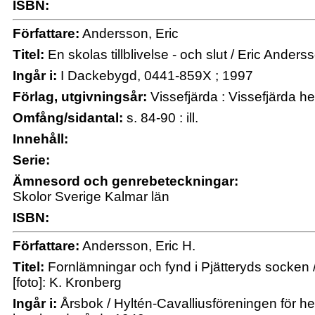
ISBN:
Författare:
Andersson, Eric
Titel:
En skolas tillblivelse - och slut / Eric Anders
Ingår i:
I Dackebygd, 0441-859X ; 1997
Förlag, utgivningsår:
Vissefjärda : Vissefjärda 
Omfång/sidantal:
s. 84-90 : ill.
Innehåll:
Serie:
Ämnesord och genrebeteckningar:
Skolor Sverige Kalmar län
ISBN:
Författare:
Andersson, Eric H.
Titel:
Fornlämningar och fynd i Pjätteryds socken / 
[foto]: K. Kronberg
Ingår i:
Årsbok / Hyltén-Cavalliusföreningen för