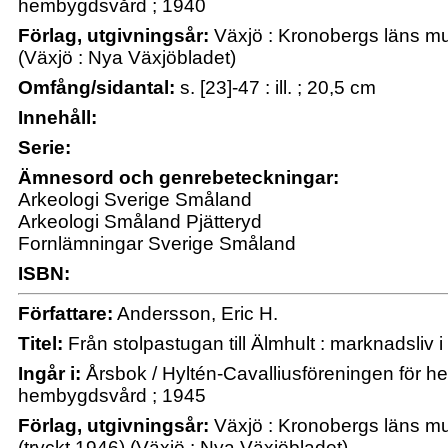
hembygdsvård ; 1940
Förlag, utgivningsår:
Växjö : Kronobergs läns m
(Växjö : Nya Växjöbladet)
Omfång/sidantal:
s. [23]-47 : ill. ; 20,5 cm
Innehåll:
Serie:
Ämnesord och genrebeteckningar:
Arkeologi Sverige Småland
Arkeologi Småland Pjätteryd
Fornlämningar Sverige Småland
ISBN:
Författare:
Andersson, Eric H.
Titel:
Från stolpastugan till Älmhult : marknadsliv 
Ingår i:
Årsbok / Hyltén-Cavalliusföreningen för
hembygdsvård ; 1945
Förlag, utgivningsår:
Växjö : Kronobergs läns m
(tryckt 1946) (Växjö : Nya Växjöbladet)