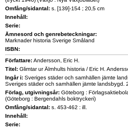
Omfång/sidantal:
s. [139]-154 ; 20,5 cm
Innehåll:
Serie:
Ämnesord och genrebeteckningar:
Marknader historia Sverige Småland
ISBN:
Författare:
Andersson, Eric H.
Titel:
Glimtar ur Älmhults historia / Eric H. Anders
Ingår i:
Sveriges städer och samhällen jämte land
Sveriges städer och samhällen jämte landsbygd. 2
Förlag, utgivningsår:
Göteborg : Förlagsaktiebola
(Göteborg : Bergendahls boktryckeri)
Omfång/sidantal:
s. 453-462 : ill.
Innehåll:
Serie: