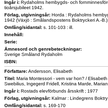
Ingår i:
Rydaholms hembygds- och fornminnesföreni
tioårsjubileet 1942.
Förlag, utgivningsår:
Horda : Rydaholms hembygd
1942 (Växjö : Smålandspostens Boktryckeri A.-B.)
Omfång/sidantal:
s. 101-103 : ill.
Innehåll:
Serie:
Ämnesord och genrebeteckningar:
Sverige Småland Rydaholm
ISBN:
Författare:
Andersson, Elisabeth
Titel:
Maria Montessori - vem var hon? / Elisabeth
Swebilius, Ingegerd Fridell, Kristina Marde, Mari
Ingår i:
Rostads elevförbunds årsskrift ; 1977
Förlag, utgivningsår:
Kalmar : Lindegrens Boktry
Omfång/sidantal:
s. 169-170