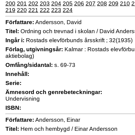
200
201
202
203
204
205
206
207
208
209
210
2
219
220
221
222
223
224
Författare:
Andersson, David
Titel:
Ordning och trevnad i skolan / David Ander
Ingår i:
Rostads elevförbunds årsskrift ; 32(1935)
Förlag, utgivningsår:
Kalmar : Rostads elevförbun
aktiebolag)
Omfång/sidantal:
s. 69-73
Innehåll:
Serie:
Ämnesord och genrebeteckningar:
Undervisning
ISBN:
Författare:
Andersson, Einar
Titel:
Hem och hembygd / Einar Andersson