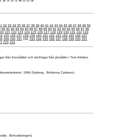
31
32
33
34
35
36
37
38
39
40
41
42
43
44
45
46
47
48
49
50
9
80
81
82
83
84
85
86
87
88
89
90
91
92
93
94
95
96
97
98
20
121
122
123
124
125
126
127
128
129
130
131
132
133
54
155
156
157
158
159
160
161
162
163
164
165
166
167
88
189
190
191
192
193
194
195
196
197
198
199
200
201
22
223
224
ar från bronsålder och storhögar från järnålder / Tore Artelius,
ikvarieämbetet, 1994 (Varberg : Bröderna Carlsson)
alla : Bohusläningen)