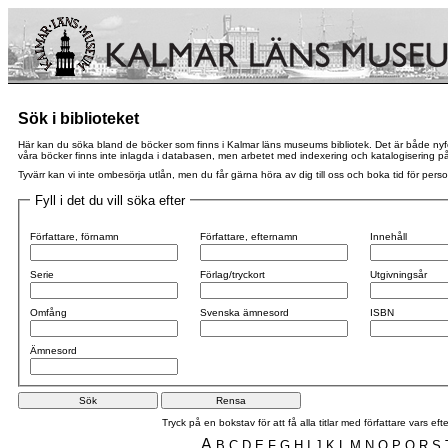
Sök i biblioteket
Här kan du söka bland de böcker som finns i Kalmar läns museums bibliotek. Det är både nyförvä
våra böcker finns inte inlagda i databasen, men arbetet med indexering och katalogisering pågår
Tyvärr kan vi inte ombesörja utlån, men du får gärna höra av dig till oss och boka tid för perso
Fyll i det du vill söka efter
Författare, förnamn
Författare, efternamn
Innehåll
Serie
Förlag/tryckort
Utgivningsår
Omfång
Svenska ämnesord
ISBN
Ämnesord
Tryck på en bokstav för att få alla titlar med författare vars 
A
B
C
D
E
F
G
H
I
J
K
L
M
N
O
P
Q
R
S