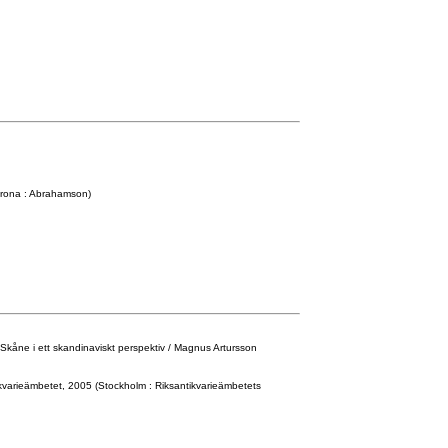
krona : Abrahamson)
Skåne i ett skandinaviskt perspektiv / Magnus Artursson
kvarieämbetet, 2005 (Stockholm : Riksantikvarieämbetets