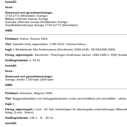
Innehåll:
Serie:
Ämnesord och genrebeteckningar:
1718-1772 (frihetstiden Sverige)
Militära uniformer historia Sverige
Svenska officerare sociala förhållanden Sverige
Överflödsförordningar Sverige 1718-11772 (frihetstiden)
ISBN:
Författare:
Artéus, Gunnar 1941-
Titel:
Swedish Army organization, 1780-1815 / Gunnar Artéus
Ingår i:
Meddelande från Armémuseum (Stockholm), 0349-1048 ; 58-59(1998-1999)
Förlag, utgivningsår:
Stockholm : Föreningen Armémusei vänner, 1998-1999 tr. 2000 (Karls
Omfång/sidantal:
s. 32-41
Innehåll:
Serie:
Ämnesord och genrebeteckningar:
Sverige. Armén 1700-talet 1800-talet
ISBN:
Författare:
Artursson, Magnus 1960-
Titel:
Byggnadstradition och bebyggelsestruktur under senneolitikum och bronsålder : västra 
Ingår i:
Förlag, utgivningsår:
Lund : UV Syd, Avdelningen för arkeologiska undersökningar, Riksanti
förlag, (Lund : Grahn)
Omfång/sidantal:
138 s. : ill. ; 30 cm
Innehåll: