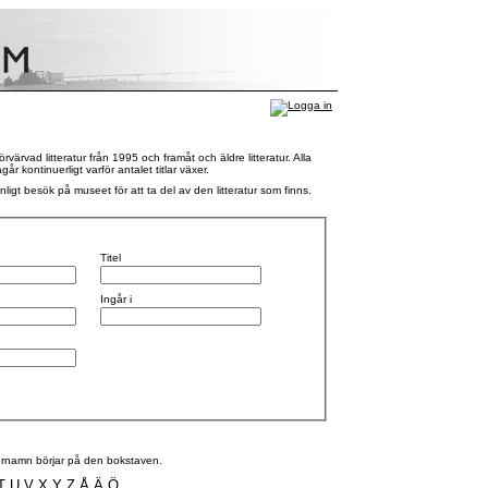
rvad litteratur från 1995 och framåt och äldre litteratur. Alla
 kontinuerligt varför antalet titlar växer.
nligt besök på museet för att ta del av den litteratur som finns.
Titel
Ingår i
efternamn börjar på den bokstaven.
T
U
V
X
Y
Z
Å
Ä
Ö