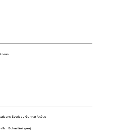
Artéus
tstidens Sverige / Gunnar Artéus
alla : Bohusläningen)