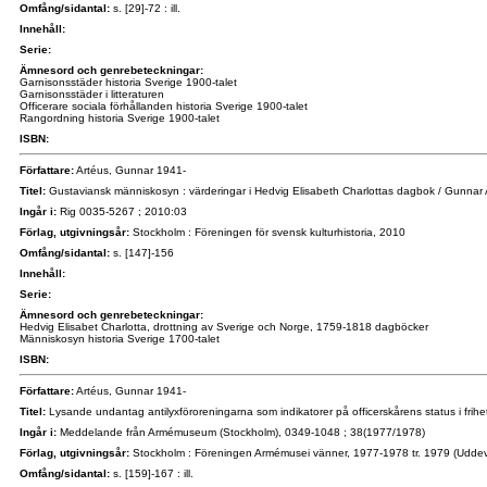
Omfång/sidantal:
s. [29]-72 : ill.
Innehåll:
Serie:
Ämnesord och genrebeteckningar:
Garnisonsstäder historia Sverige 1900-talet
Garnisonsstäder i litteraturen
Officerare sociala förhållanden historia Sverige 1900-talet
Rangordning historia Sverige 1900-talet
ISBN:
Författare:
Artéus, Gunnar 1941-
Titel:
Gustaviansk människosyn : värderingar i Hedvig Elisabeth Charlottas dagbok / Gunnar 
Ingår i:
Rig 0035-5267 ; 2010:03
Förlag, utgivningsår:
Stockholm : Föreningen för svensk kulturhistoria, 2010
Omfång/sidantal:
s. [147]-156
Innehåll:
Serie:
Ämnesord och genrebeteckningar:
Hedvig Elisabet Charlotta, drottning av Sverige och Norge, 1759-1818 dagböcker
Människosyn historia Sverige 1700-talet
ISBN:
Författare:
Artéus, Gunnar 1941-
Titel:
Lysande undantag antilyxföroreningarna som indikatorer på officerskårens status i frihe
Ingår i:
Meddelande från Armémuseum (Stockholm), 0349-1048 ; 38(1977/1978)
Förlag, utgivningsår:
Stockholm : Föreningen Armémusei vänner, 1977-1978 tr. 1979 (Uddev
Omfång/sidantal:
s. [159]-167 : ill.