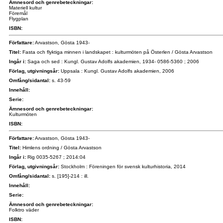
Ämnesord och genrebeteckningar:
Materiell kultur
Föremål
Flygplan
ISBN:
Författare:
Arvastson, Gösta 1943-
Titel:
Fasta och flyktiga minnen i landskapet : kulturmöten på Österlen / Gösta Arvastson
Ingår i:
Saga och sed : Kungl. Gustav Adolfs akademien, 1934- 0586-5360 ; 2006
Förlag, utgivningsår:
Uppsala : Kungl. Gustav Adolfs akademien, 2006
Omfång/sidantal:
s. 43-59
Innehåll:
Serie:
Ämnesord och genrebeteckningar:
Kulturmöten
ISBN:
Författare:
Arvastson, Gösta 1943-
Titel:
Himlens ordning / Gösta Arvastson
Ingår i:
Rig 0035-5267 ; 2014:04
Förlag, utgivningsår:
Stockholm : Föreningen för svensk kulturhistoria, 2014
Omfång/sidantal:
s. [195]-214 : ill.
Innehåll:
Serie:
Ämnesord och genrebeteckningar:
Folktro väder
ISBN: