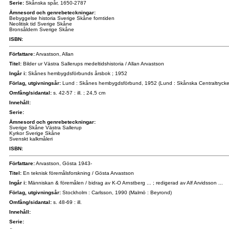
Serie:
Skånska spår, 1650-2787
Ämnesord och genrebeteckningar:
Bebyggelse historia Sverige Skåne forntiden
Neolitisk tid Sverige Skåne
Bronsåldern Sverige Skåne
ISBN:
Författare:
Arvastson, Allan
Titel:
Bilder ur Västra Sallerups medeltidshistoria / Allan Arvastson
Ingår i:
Skånes hembygdsförbunds årsbok ; 1952
Förlag, utgivningsår:
Lund : Skånes hembygdsförbund, 1952 (Lund : Skånska Centraltrycker
Omfång/sidantal:
s. 42-57 : ill. ; 24,5 cm
Innehåll:
Serie:
Ämnesord och genrebeteckningar:
Sverige Skåne Västra Sallerup
Kyrkor Sverige Skåne
Svenskt kalkmåleri
ISBN:
Författare:
Arvastson, Gösta 1943-
Titel:
En teknisk föremålsforskning / Gösta Arvastson
Ingår i:
Människan & föremålen / bidrag av K-O Arnstberg ... ; redigerad av Alf Arvidsson ...
Förlag, utgivningsår:
Stockholm : Carlsson, 1990 (Malmö : Beyrond)
Omfång/sidantal:
s. 48-69 : ill.
Innehåll:
Serie: