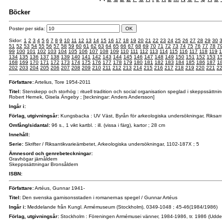
Böcker
Poster per sida:
Sidor:
1
2
3
4
5
6
7
8
9
10
11
12
13
14
15
16
17
18
19
20
21
22
23
24
25
26
27
28
29
30
51
52
53
54
55
56
57
58
59
60
61
62
63
64
65
66
67
68
69
70
71
72
73
74
75
76
77
78
7
99
100
101
102
103
104
105
106
107
108
109
110
111
112
113
114
115
116
117
118
119
1
134
135
136
137
138
139
140
141
142
143
144
145
146
147
148
149
150
151
152
153
1
168
169
170
171
172
173
174
175
176
177
178
179
180
181
182
183
184
185
186
187
1
202
203
204
205
206
207
208
209
210
211
212
213
214
215
216
217
218
219
220
221
2
Författare:
Artelius, Tore 1954-2011
Titel:
Stenskepp och storhög : rituell tradition och social organisation speglad i skeppssättning
Robert Hernek, Gisela Ängeby ; [teckningar: Anders Andersson]
Ingår i:
Förlag, utgivningsår:
Kungsbacka : UV Väst, Byrån för arkeologiska undersökningar, Riksant
Omfång/sidantal:
96 s., 1 vikt kartbl. : ill. (vissa i färg), kartor ; 28 cm
Innehåll:
Serie:
Skrifter / Riksantikvarieämbetet, Arkeologiska undersökningar, 1102-187X ; 5
Ämnesord och genrebeteckningar:
Gravhögar järnåldern
Skeppssättningar Bronsåldern
ISBN:
Författare:
Artéus, Gunnar 1941-
Titel:
Den svenska garnisonsstaden i romanernas spegel / Gunnar Artéus
Ingår i:
Meddelande från Kungl. Armémuseum (Stockholm), 0349-1048 ; 45-46(1984/1986)
Förlag, utgivningsår:
Stockholm : Föreningen Armémusei vänner, 1984-1986, tr. 1986 (Uddev