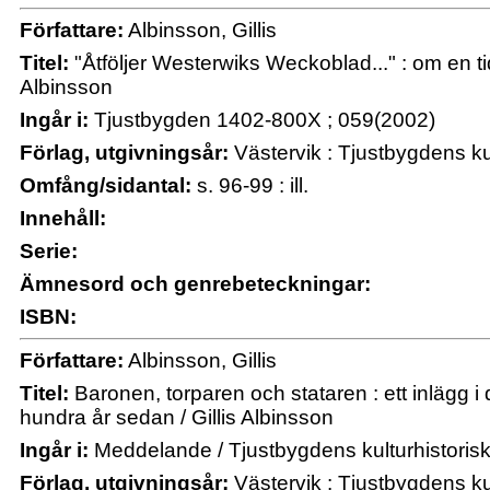
Författare:
Albinsson, Gillis
Titel:
"Åtföljer Westerwiks Weckoblad..." : om en ti
Albinsson
Ingår i:
Tjustbygden 1402-800X ; 059(2002)
Förlag, utgivningsår:
Västervik : Tjustbygdens ku
Omfång/sidantal:
s. 96-99 : ill.
Innehåll:
Serie:
Ämnesord och genrebeteckningar:
ISBN:
Författare:
Albinsson, Gillis
Titel:
Baronen, torparen och stataren : ett inlägg i 
hundra år sedan / Gillis Albinsson
Ingår i:
Meddelande / Tjustbygdens kulturhistorisk
Förlag, utgivningsår:
Västervik : Tjustbygdens ku