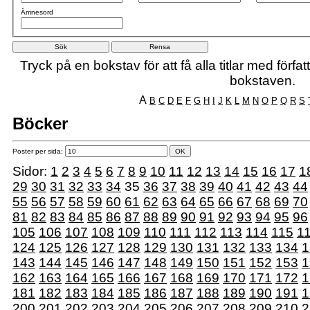
Ämnesord
Tryck på en bokstav för att få alla titlar med förf
bokstaven.
A
B
C
D
E
F
G
H
I
J
K
L
M
N
O
P
Q
R
S
Böcker
Poster per sida:
Sidor:
1
2
3
4
5
6
7
8
9
10
11
12
13
14
15
16
17
1
29
30
31
32
33
34
35
36
37
38
39
40
41
42
43
44
55
56
57
58
59
60
61
62
63
64
65
66
67
68
69
70
81
82
83
84
85
86
87
88
89
90
91
92
93
94
95
96
105
106
107
108
109
110
111
112
113
114
115
1
124
125
126
127
128
129
130
131
132
133
134
1
143
144
145
146
147
148
149
150
151
152
153
1
162
163
164
165
166
167
168
169
170
171
172
1
181
182
183
184
185
186
187
188
189
190
191
1
200
201
202
203
204
205
206
207
208
209
210
2