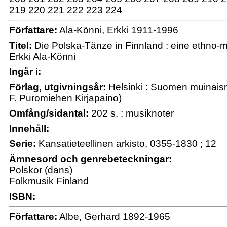
219
220
221
222
223
224
Författare:
Ala-Könni, Erkki 1911-1996
Titel:
Die Polska-Tänze in Finnland : eine ethno-
Erkki Ala-Könni
Ingår i:
Förlag, utgivningsår:
Helsinki : Suomen muinaismu
F. Puromiehen Kirjapaino)
Omfång/sidantal:
202 s. : musiknoter
Innehåll:
Serie:
Kansatieteellinen arkisto, 0355-1830 ; 12
Ämnesord och genrebeteckningar:
Polskor (dans)
Folkmusik Finland
ISBN:
Författare:
Albe, Gerhard 1892-1965