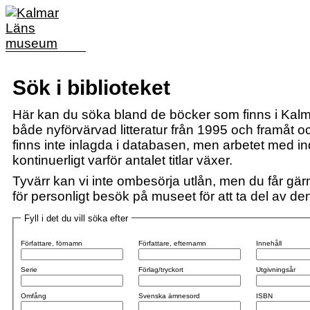
Sök i biblioteket
Här kan du söka bland de böcker som finns i Kalm
både nyförvärvad litteratur från 1995 och framåt och
finns inte inlagda i databasen, men arbetet med i
kontinuerligt varför antalet titlar växer.
Tyvärr kan vi inte ombesörja utlån, men du får gärn
för personligt besök på museet för att ta del av den 
Fyll i det du vill söka efter
Författare, förnamn
Författare, efternamn
Innehåll
Serie
Förlag/tryckort
Utgivningsår
Omfång
Svenska ämnesord
ISBN