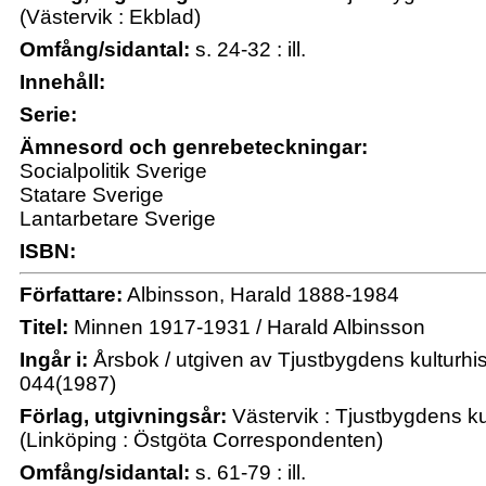
(Västervik : Ekblad)
Omfång/sidantal:
s. 24-32 : ill.
Innehåll:
Serie:
Ämnesord och genrebeteckningar:
Socialpolitik Sverige
Statare Sverige
Lantarbetare Sverige
ISBN:
Författare:
Albinsson, Harald 1888-1984
Titel:
Minnen 1917-1931 / Harald Albinsson
Ingår i:
Årsbok / utgiven av Tjustbygdens kulturhi
044(1987)
Förlag, utgivningsår:
Västervik : Tjustbygdens ku
(Linköping : Östgöta Correspondenten)
Omfång/sidantal:
s. 61-79 : ill.