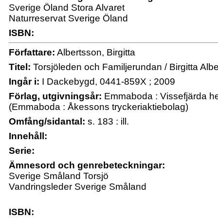
Sverige Öland Stora Alvaret
Naturreservat Sverige Öland
ISBN:
Författare:
Albertsson, Birgitta
Titel:
Torsjöleden och Familjerundan / Birgitta Alb
Ingår i:
I Dackebygd, 0441-859X ; 2009
Förlag, utgivningsår:
Emmaboda : Vissefjärda h
(Emmaboda : Åkessons tryckeriaktiebolag)
Omfång/sidantal:
s. 183 : ill.
Innehåll:
Serie:
Ämnesord och genrebeteckningar:
Sverige Småland Torsjö
Vandringsleder Sverige Småland
ISBN: