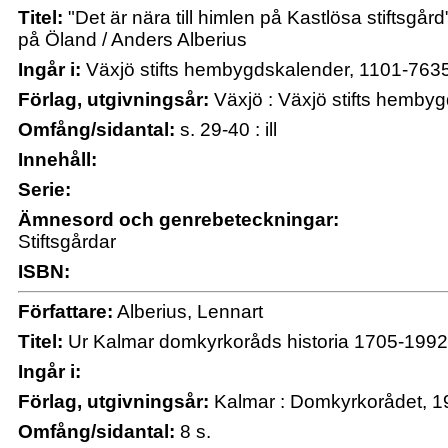
Titel:
"Det är nära till himlen på Kastlösa stiftsgår
på Öland / Anders Alberius
Ingår i:
Växjö stifts hembygdskalender, 1101-763
Förlag, utgivningsår:
Växjö : Växjö stifts hemby
Omfång/sidantal:
s. 29-40 : ill
Innehåll:
Serie:
Ämnesord och genrebeteckningar:
Stiftsgårdar
ISBN:
Författare:
Alberius, Lennart
Titel:
Ur Kalmar domkyrkoråds historia 1705-1992 
Ingår i:
Förlag, utgivningsår:
Kalmar : Domkyrkorådet, 199
Omfång/sidantal:
8 s.