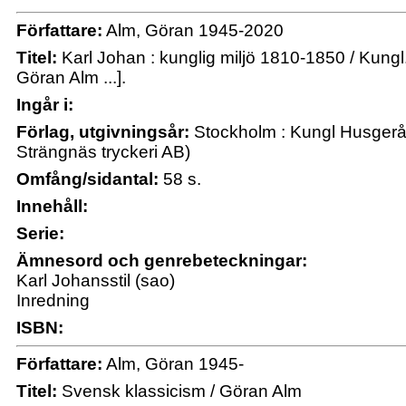
Författare:
Alm, Göran 1945-2020
Titel:
Karl Johan : kunglig miljö 1810-1850 / Kung
Göran Alm ...].
Ingår i:
Förlag, utgivningsår:
Stockholm : Kungl Husger
Strängnäs tryckeri AB)
Omfång/sidantal:
58 s.
Innehåll:
Serie:
Ämnesord och genrebeteckningar:
Karl Johansstil (sao)
Inredning
ISBN:
Författare:
Alm, Göran 1945-
Titel:
Svensk klassicism / Göran Alm