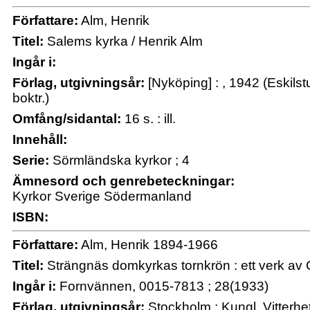
Författare:
Alm, Henrik
Titel:
Salems kyrka / Henrik Alm
Ingår i:
Förlag, utgivningsår:
[Nyköping] : , 1942 (Eskils
boktr.)
Omfång/sidantal:
16 s. : ill.
Innehåll:
Serie:
Sörmländska kyrkor ; 4
Ämnesord och genrebeteckningar:
Kyrkor Sverige Södermanland
ISBN:
Författare:
Alm, Henrik 1894-1966
Titel:
Strängnäs domkyrkas tornkrön : ett verk av 
Ingår i:
Fornvännen, 0015-7813 ; 28(1933)
Förlag, utgivningsår:
Stockholm : Kungl. Vitterhet