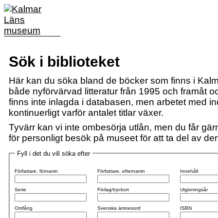
Sök i biblioteket
Här kan du söka bland de böcker som finns i Kalm
både nyförvärvad litteratur från 1995 och framåt och
finns inte inlagda i databasen, men arbetet med i
kontinuerligt varför antalet titlar växer.
Tyvärr kan vi inte ombesörja utlån, men du får gärn
för personligt besök på museet för att ta del av den 
Fyll i det du vill söka efter
Författare, förnamn
Författare, efternamn
Innehåll
Serie
Förlag/tryckort
Utgivningsår
Omfång
Svenska ämnesord
ISBN