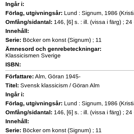
Ingår i:
Förlag, utgivningsår:
Lund : Signum, 1986 (Kristia
Omfång/sidantal:
146, [6] s. : ill. (vissa i färg) ; 2
Innehåll:
Serie:
Böcker om konst (Signum) ; 11
Ämnesord och genrebeteckningar:
Klassicismen Sverige
ISBN:
Författare:
Alm, Göran 1945-
Titel:
Svensk klassicism / Göran Alm
Ingår i:
Förlag, utgivningsår:
Lund : Signum, 1986 (Kristia
Omfång/sidantal:
146, [6] s. : ill. (vissa i färg) ; 2
Innehåll:
Serie:
Böcker om konst (Signum) ; 11