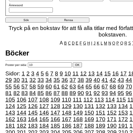
Ämnesord
Tryck på en bokstav för att få alla titlar med förf
bokstaven.
A
B
C
D
E
F
G
H
I
J
K
L
M
N
O
P
Q
R
S
Böcker
Poster per sida:
Sidor:
1
2
3
4
5
6
7
8
9
10
11
12
13
14
15
16
17
1
29
30
31
32
33
34
35
36
37
38
39
40
41
42
43
44
55
56
57
58
59
60
61
62
63
64
65
66
67
68
69
70
81
82
83
84
85
86
87
88
89
90
91
92
93
94
95
96
105
106
107
108
109
110
111
112
113
114
115
1
124
125
126
127
128
129
130
131
132
133
134
1
143
144
145
146
147
148
149
150
151
152
153
1
162
163
164
165
166
167
168
169
170
171
172
1
181
182
183
184
185
186
187
188
189
190
191
1
200
201
202
203
204
205
206
207
208
209
210
2