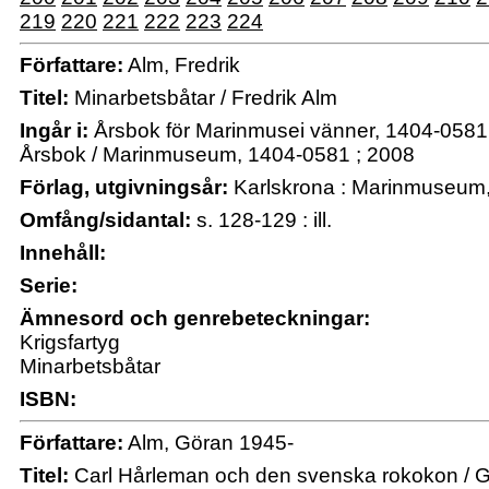
219
220
221
222
223
224
Författare:
Alm, Fredrik
Titel:
Minarbetsbåtar / Fredrik Alm
Ingår i:
Årsbok för Marinmusei vänner, 1404-0581
Årsbok / Marinmuseum, 1404-0581 ; 2008
Förlag, utgivningsår:
Karlskrona : Marinmuseum,
Omfång/sidantal:
s. 128-129 : ill.
Innehåll:
Serie:
Ämnesord och genrebeteckningar:
Krigsfartyg
Minarbetsbåtar
ISBN:
Författare:
Alm, Göran 1945-
Titel:
Carl Hårleman och den svenska rokokon / 