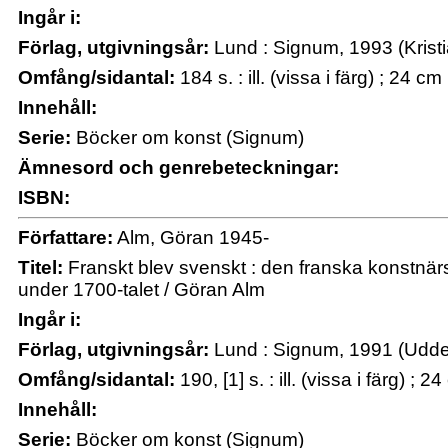
Ingår i:
Förlag, utgivningsår:
Lund : Signum, 1993 (Kristia
Omfång/sidantal:
184 s. : ill. (vissa i färg) ; 24 cm
Innehåll:
Serie:
Böcker om konst (Signum)
Ämnesord och genrebeteckningar:
ISBN:
Författare:
Alm, Göran 1945-
Titel:
Franskt blev svenskt : den franska konstnärs
under 1700-talet / Göran Alm
Ingår i:
Förlag, utgivningsår:
Lund : Signum, 1991 (Udde
Omfång/sidantal:
190, [1] s. : ill. (vissa i färg) ; 2
Innehåll:
Serie:
Böcker om konst (Signum)