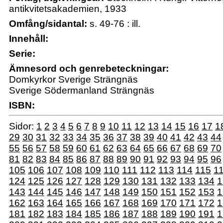
antikvitetsakademien, 1933
Omfång/sidantal:
s. 49-76 : ill.
Innehåll:
Serie:
Ämnesord och genrebeteckningar:
Domkyrkor Sverige Strängnäs
Sverige Södermanland Strängnäs
ISBN:
Sidor:
1
2
3
4
5
6
7
8
9
10
11
12
13
14
15
16
17
1
29
30
31
32
33
34
35
36
37
38
39
40
41
42
43
44
55
56
57
58
59
60
61
62
63
64
65
66
67
68
69
70
81
82
83
84
85
86
87
88
89
90
91
92
93
94
95
96
105
106
107
108
109
110
111
112
113
114
115
1
124
125
126
127
128
129
130
131
132
133
134
1
143
144
145
146
147
148
149
150
151
152
153
1
162
163
164
165
166
167
168
169
170
171
172
1
181
182
183
184
185
186
187
188
189
190
191
1