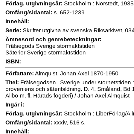
Förlag, utgivningsår:
Stockholm : Norstedt, 1935
Omfång/sidantal:
s. 652-1239
Innehåll:
Serie:
Skrifter utgivna av svenska Riksarkivet, 03
Ämnesord och genrebeteckningar:
Frälsegods Sverige stormaktstiden
Säterier Sverige stormaktstiden
ISBN:
Författare:
Almquist, Johan Axel 1870-1950
Titel:
Frälsegodsen i Sverige under storhetstiden : 
proveniens och säteribildning. D. 4, Småland, Bd 1,
Allbo m. fl. Härads fögderi) / Johan Axel Almquist
Ingår i:
Förlag, utgivningsår:
Stockholm : LiberFörlag/Al
Omfång/sidantal:
xxxiv, 516 s.
Innehåll: