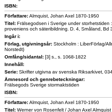
ISBN:
Författare:
Almquist, Johan Axel 1870-1950
Titel:
Frälsegodsen i Sverige under storhetstiden : 
proveniens och säteribildning. D. 4, Småland, Bd 3
Ingår i:
Förlag, utgivningsår:
Stockholm : LiberFörlag/All
Norstedt)
Omfång/sidantal:
[3] s., s. 1068-1822
Innehåll:
Serie:
Skrifter utgivna av svenska Riksarkivet, 03
Ämnesord och genrebeteckningar:
Frälsegods Sverige stormaktstiden
ISBN:
Författare:
Almquist, Johan Axel 1870-1950
Titel:
Werner von Rosenfelt / Johan Axel Almquist