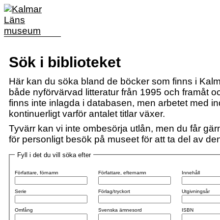
Sök i biblioteket
Här kan du söka bland de böcker som finns i Kalm
både nyförvärvad litteratur från 1995 och framåt och
finns inte inlagda i databasen, men arbetet med i
kontinuerligt varför antalet titlar växer.
Tyvärr kan vi inte ombesörja utlån, men du får gärn
för personligt besök på museet för att ta del av den 
Fyll i det du vill söka efter
Författare, förnamn
Författare, efternamn
Innehåll
Serie
Förlag/tryckort
Utgivningsår
Omfång
Svenska ämnesord
ISBN