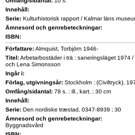
Omfång/sidantal:
10 s.
Innehåll:
Serie:
Kulturhistorisk rapport / Kalmar läns muse
Ämnesord och genrebeteckningar:
ISBN:
Författare:
Almquist, Torbjörn 1946-
Titel:
Arbetarbostäder i trä : saneringsläget 1974 / 
och Lena Simonsson
Ingår i:
Förlag, utgivningsår:
Stockholm : (Civiltryck), 19
Omfång/sidantal:
78 s. : ill., kart. ; 30 cm
Innehåll:
Serie:
Den nordiske træstad, 0347-8939 ; 30
Ämnesord och genrebeteckningar:
Byggnadsvård
ISBN: