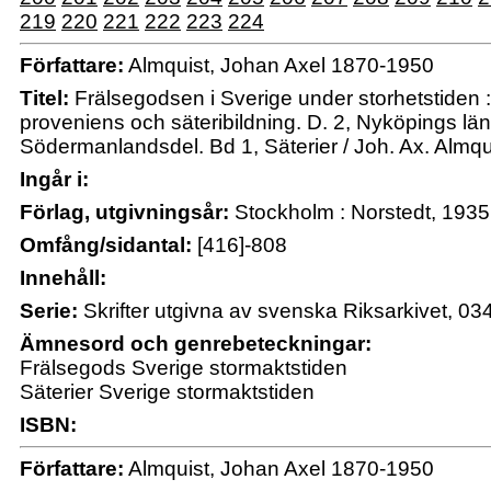
219
220
221
222
223
224
Författare:
Almquist, Johan Axel 1870-1950
Titel:
Frälsegodsen i Sverige under storhetstiden : 
proveniens och säteribildning. D. 2, Nyköpings lä
Södermanlandsdel. Bd 1, Säterier / Joh. Ax. Almqu
Ingår i:
Förlag, utgivningsår:
Stockholm : Norstedt, 1935
Omfång/sidantal:
[416]-808
Innehåll:
Serie:
Skrifter utgivna av svenska Riksarkivet, 03
Ämnesord och genrebeteckningar:
Frälsegods Sverige stormaktstiden
Säterier Sverige stormaktstiden
ISBN:
Författare:
Almquist, Johan Axel 1870-1950