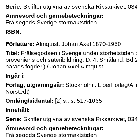
Serie:
Skrifter utgivna av svenska Riksarkivet, 0
Ämnesord och genrebeteckningar:
Frälsegods Sverige stormaktstiden
ISBN:
Författare:
Almquist, Johan Axel 1870-1950
Titel:
Frälsegodsen i Sverige under storhetstiden : 
proveniens och säteribildning. D. 4, Småland, Bd 2
härads fögderi) / Johan Axel Almquist
Ingår i:
Förlag, utgivningsår:
Stockholm : LiberFörlag/All
Norstedt)
Omfång/sidantal:
[2] s., s. 517-1065
Innehåll:
Serie:
Skrifter utgivna av svenska Riksarkivet, 03
Ämnesord och genrebeteckningar:
Frälsegods Sverige stormaktstiden