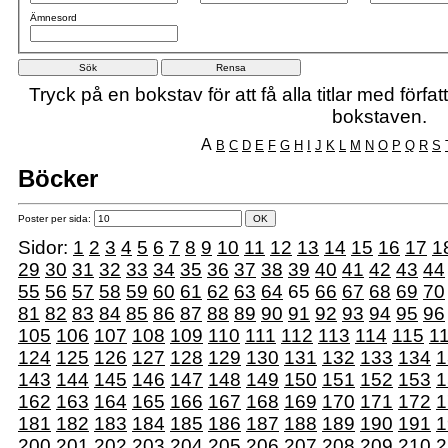
Ämnesord
Tryck på en bokstav för att få alla titlar med förf
bokstaven.
A
B
C
D
E
F
G
H
I
J
K
L
M
N
O
P
Q
R
S
Böcker
Poster per sida:
Sidor:
1
2
3
4
5
6
7
8
9
10
11
12
13
14
15
16
17
1
29
30
31
32
33
34
35
36
37
38
39
40
41
42
43
44
55
56
57
58
59
60
61
62
63
64
65
66
67
68
69
70
81
82
83
84
85
86
87
88
89
90
91
92
93
94
95
96
105
106
107
108
109
110
111
112
113
114
115
1
124
125
126
127
128
129
130
131
132
133
134
1
143
144
145
146
147
148
149
150
151
152
153
1
162
163
164
165
166
167
168
169
170
171
172
1
181
182
183
184
185
186
187
188
189
190
191
1
200
201
202
203
204
205
206
207
208
209
210
2