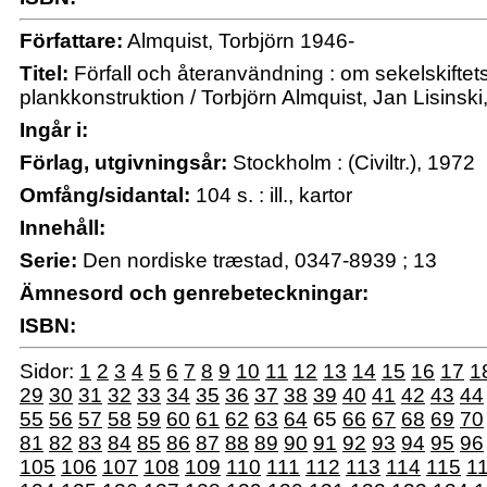
Författare:
Almquist, Torbjörn 1946-
Titel:
Förfall och återanvändning : om sekelskiftet
plankkonstruktion / Torbjörn Almquist, Jan Lisins
Ingår i:
Förlag, utgivningsår:
Stockholm : (Civiltr.), 1972
Omfång/sidantal:
104 s. : ill., kartor
Innehåll:
Serie:
Den nordiske træstad, 0347-8939 ; 13
Ämnesord och genrebeteckningar:
ISBN:
Sidor:
1
2
3
4
5
6
7
8
9
10
11
12
13
14
15
16
17
1
29
30
31
32
33
34
35
36
37
38
39
40
41
42
43
44
55
56
57
58
59
60
61
62
63
64
65
66
67
68
69
70
81
82
83
84
85
86
87
88
89
90
91
92
93
94
95
96
105
106
107
108
109
110
111
112
113
114
115
1