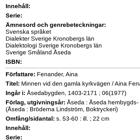
Innehåll:
Serie:
Ämnesord och genrebeteckningar:
Svenska språket
Dialekter Sverige Kronobergs län
Dialektologi Sverige Kronobergs län
Sverige Småland Åseda
ISBN:
Författare:
Fenander, Aina
Titel:
Minnen vid den gamla kyrkvägen / Aina Fe
Ingår i:
Åsedabygden, 1403-2171 ; 06(1977)
Förlag, utgivningsår:
Åseda : Åseda hembygds- o
(Åseda : Bröderna Lindström, Boktryckeri)
Omfång/sidantal:
s. 53-60 : ill. ; 22 cm
Innehåll:
Serie: