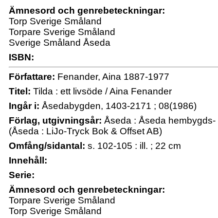
Ämnesord och genrebeteckningar:
Torp Sverige Småland
Torpare Sverige Småland
Sverige Småland Åseda
ISBN:
Författare:
Fenander, Aina 1887-1977
Titel:
Tilda : ett livsöde / Aina Fenander
Ingår i:
Åsedabygden, 1403-2171 ; 08(1986)
Förlag, utgivningsår:
Åseda : Åseda hembygds- o
(Åseda : LiJo-Tryck Bok & Offset AB)
Omfång/sidantal:
s. 102-105 : ill. ; 22 cm
Innehåll:
Serie:
Ämnesord och genrebeteckningar:
Torpare Sverige Småland
Torp Sverige Småland