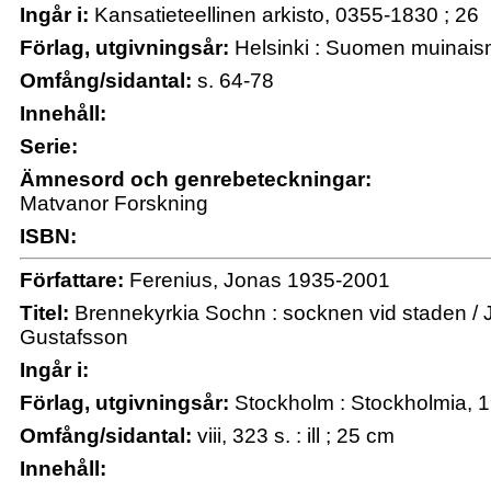
Ingår i:
Kansatieteellinen arkisto, 0355-1830 ; 26
Förlag, utgivningsår:
Helsinki : Suomen muinais
Omfång/sidantal:
s. 64-78
Innehåll:
Serie:
Ämnesord och genrebeteckningar:
Matvanor Forskning
ISBN:
Författare:
Ferenius, Jonas 1935-2001
Titel:
Brennekyrkia Sochn : socknen vid staden / 
Gustafsson
Ingår i:
Förlag, utgivningsår:
Stockholm : Stockholmia, 19
Omfång/sidantal:
viii, 323 s. : ill ; 25 cm
Innehåll: