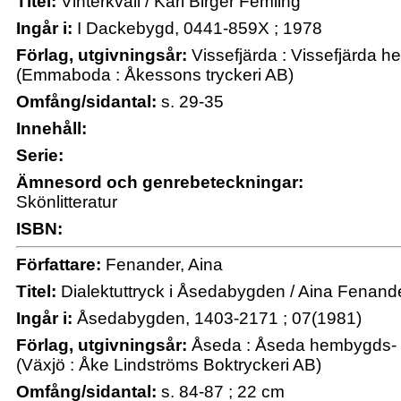
Titel:
Vinterkväll / Karl Birger Femling
Ingår i:
I Dackebygd, 0441-859X ; 1978
Förlag, utgivningsår:
Vissefjärda : Vissefjärda 
(Emmaboda : Åkessons tryckeri AB)
Omfång/sidantal:
s. 29-35
Innehåll:
Serie:
Ämnesord och genrebeteckningar:
Skönlitteratur
ISBN:
Författare:
Fenander, Aina
Titel:
Dialektuttryck i Åsedabygden / Aina Fenand
Ingår i:
Åsedabygden, 1403-2171 ; 07(1981)
Förlag, utgivningsår:
Åseda : Åseda hembygds- o
(Växjö : Åke Lindströms Boktryckeri AB)
Omfång/sidantal:
s. 84-87 ; 22 cm