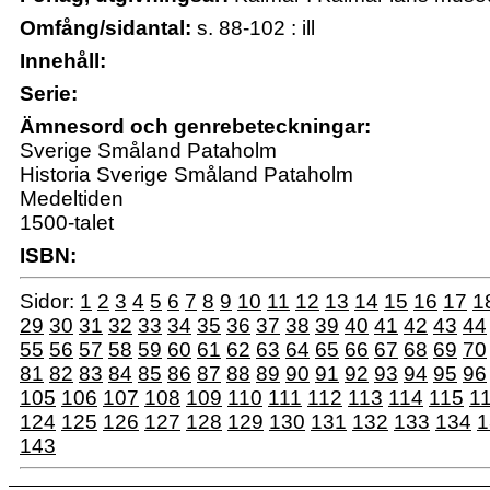
Omfång/sidantal:
s. 88-102 : ill
Innehåll:
Serie:
Ämnesord och genrebeteckningar:
Sverige Småland Pataholm
Historia Sverige Småland Pataholm
Medeltiden
1500-talet
ISBN:
Sidor:
1
2
3
4
5
6
7
8
9
10
11
12
13
14
15
16
17
1
29
30
31
32
33
34
35
36
37
38
39
40
41
42
43
44
55
56
57
58
59
60
61
62
63
64
65
66
67
68
69
70
81
82
83
84
85
86
87
88
89
90
91
92
93
94
95
96
105
106
107
108
109
110
111
112
113
114
115
1
124
125
126
127
128
129
130
131
132
133
134
1
143