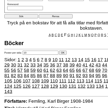
Ämnesord
Tryck på en bokstav för att få alla titlar med förf
bokstaven.
F
A
B
C
D
E
G
H
I
J
K
L
M
N
O
P
Q
R
S
Böcker
Poster per sida:
Sidor:
1
2
3
4
5
6
7
8
9
10
11
12
13
14
15
16
17
1
29
30
31
32
33
34
35
36
37
38
39
40
41
42
43
44
55
56
57
58
59
60
61
62
63
64
65
66
67
68
69
70
81
82
83
84
85
86
87
88
89
90
91
92
93
94
95
96
105
106
107
108
109
110
111
112
113
114
115
1
124
125
126
127
128
129
130
131
132
133
134
1
143
Författare:
Femling, Karl Birger 1908-1984