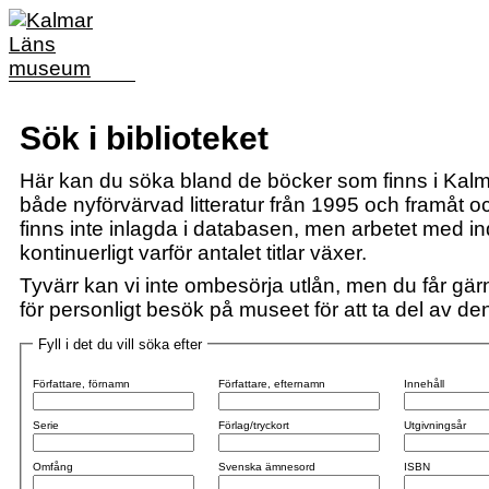
Sök i biblioteket
Här kan du söka bland de böcker som finns i Kalm
både nyförvärvad litteratur från 1995 och framåt och
finns inte inlagda i databasen, men arbetet med i
kontinuerligt varför antalet titlar växer.
Tyvärr kan vi inte ombesörja utlån, men du får gärn
för personligt besök på museet för att ta del av den 
Fyll i det du vill söka efter
Författare, förnamn
Författare, efternamn
Innehåll
Serie
Förlag/tryckort
Utgivningsår
Omfång
Svenska ämnesord
ISBN