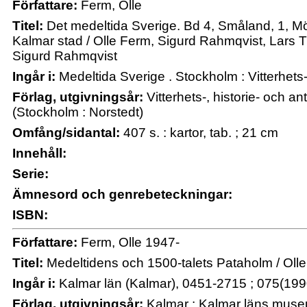
Författare:
Ferm, Olle
Titel:
Det medeltida Sverige. Bd 4, Småland, 1, M
Kalmar stad / Olle Ferm, Sigurd Rahmqvist, Lars T
Sigurd Rahmqvist
Ingår i:
Medeltida Sverige . Stockholm : Vitterhets-,
Förlag, utgivningsår:
Vitterhets-, historie- och a
(Stockholm : Norstedt)
Omfång/sidantal:
407 s. : kartor, tab. ; 21 cm
Innehåll:
Serie:
Ämnesord och genrebeteckningar:
ISBN:
Författare:
Ferm, Olle 1947-
Titel:
Medeltidens och 1500-talets Pataholm / Oll
Ingår i:
Kalmar län (Kalmar), 0451-2715 ; 075(199
Förlag, utgivningsår:
Kalmar : Kalmar läns mus