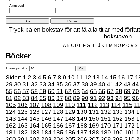
Ämnesord
Tryck på en bokstav för att få alla titlar med förf
bokstaven.
J
A
B
C
D
E
F
G
H
I
K
L
M
N
O
P
Q
R
S
Böcker
Poster per sida:
Sidor:
1
2
3
4
5
6
7
8
9
10
11
12
13
14
15
16
17
1
29
30
31
32
33
34
35
36
37
38
39
40
41
42
43
44
55
56
57
58
59
60
61
62
63
64
65
66
67
68
69
70
81
82
83
84
85
86
87
88
89
90
91
92
93
94
95
96
105
106
107
108
109
110
111
112
113
114
115
1
124
125
126
127
128
129
130
131
132
133
134
1
143
144
145
146
147
148
149
150
151
152
153
1
162
163
164
165
166
167
168
169
170
171
172
1
181
182
183
184
185
186
187
188
189
190
191
1
200
201
202
203
204
205
206
207
208
209
210
2