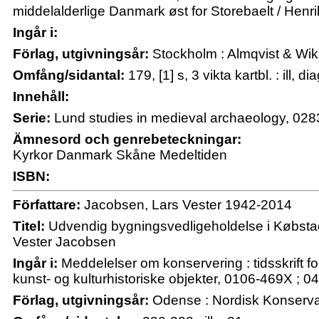
middelalderlige Danmark øst for Storebaelt / Hen
Ingår i:
Förlag, utgivningsår:
Stockholm : Almqvist & Wiks
Omfång/sidantal:
179, [1] s, 3 vikta kartbl. : ill, dia
Innehåll:
Serie:
Lund studies in medieval archaeology, 028
Ämnesord och genrebeteckningar:
Kyrkor Danmark Skåne Medeltiden
ISBN:
Författare:
Jacobsen, Lars Vester 1942-2014
Titel:
Udvendig bygningsvedligeholdelse i Købsta
Vester Jacobsen
Ingår i:
Meddelelser om konservering : tidsskrift fo
kunst- og kulturhistoriske objekter, 0106-469X ; 0
Förlag, utgivningsår:
Odense : Nordisk Konserva