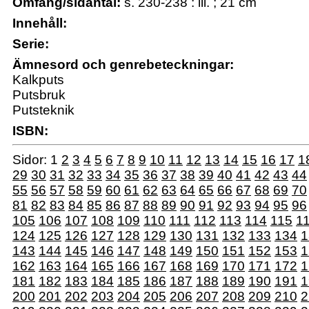
Omfång/sidantal:
s. 230-238 : ill. ; 21 cm
Innehåll:
Serie:
Ämnesord och genrebeteckningar:
Kalkputs
Putsbruk
Putsteknik
ISBN:
Sidor:
1
2
3
4
5
6
7
8
9
10
11
12
13
14
15
16
17
1
29
30
31
32
33
34
35
36
37
38
39
40
41
42
43
44
55
56
57
58
59
60
61
62
63
64
65
66
67
68
69
70
81
82
83
84
85
86
87
88
89
90
91
92
93
94
95
96
105
106
107
108
109
110
111
112
113
114
115
1
124
125
126
127
128
129
130
131
132
133
134
1
143
144
145
146
147
148
149
150
151
152
153
1
162
163
164
165
166
167
168
169
170
171
172
1
181
182
183
184
185
186
187
188
189
190
191
1
200
201
202
203
204
205
206
207
208
209
210
2