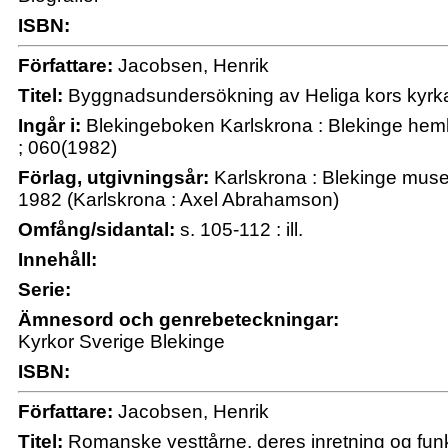
ISBN:
Författare:
Jacobsen, Henrik
Titel:
Byggnadsundersökning av Heliga kors kyrka
Ingår i:
Blekingeboken Karlskrona : Blekinge hem
; 060(1982)
Förlag, utgivningsår:
Karlskrona : Blekinge muse
1982 (Karlskrona : Axel Abrahamson)
Omfång/sidantal:
s. 105-112 : ill.
Innehåll:
Serie:
Ämnesord och genrebeteckningar:
Kyrkor Sverige Blekinge
ISBN:
Författare:
Jacobsen, Henrik
Titel:
Romanske vesttårne, deres inretning og funkt