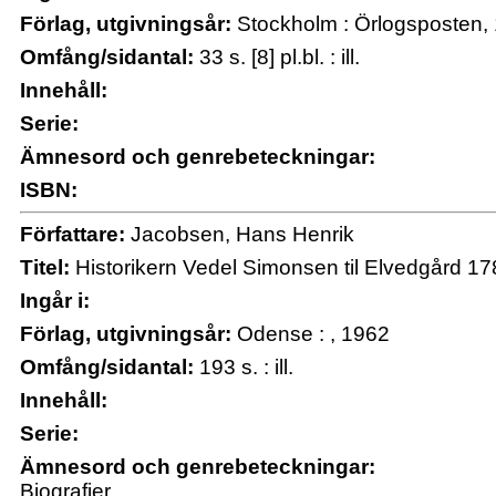
Förlag, utgivningsår:
Stockholm : Örlogsposten,
Omfång/sidantal:
33 s. [8] pl.bl. : ill.
Innehåll:
Serie:
Ämnesord och genrebeteckningar:
ISBN:
Författare:
Jacobsen, Hans Henrik
Titel:
Historikern Vedel Simonsen til Elvedgård 1
Ingår i:
Förlag, utgivningsår:
Odense : , 1962
Omfång/sidantal:
193 s. : ill.
Innehåll:
Serie:
Ämnesord och genrebeteckningar:
Biografier