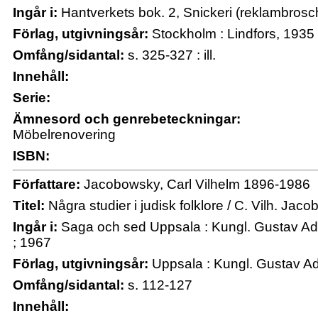
Ingår i:
Hantverkets bok. 2, Snickeri (reklambrosc
Förlag, utgivningsår:
Stockholm : Lindfors, 1935 
Omfång/sidantal:
s. 325-327 : ill.
Innehåll:
Serie:
Ämnesord och genrebeteckningar:
Möbelrenovering
ISBN:
Författare:
Jacobowsky, Carl Vilhelm 1896-1986
Titel:
Några studier i judisk folklore / C. Vilh. Jac
Ingår i:
Saga och sed Uppsala : Kungl. Gustav Ad
; 1967
Förlag, utgivningsår:
Uppsala : Kungl. Gustav Ad
Omfång/sidantal:
s. 112-127
Innehåll: