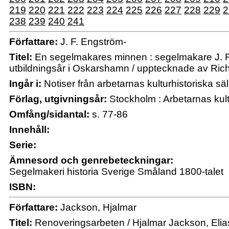
219
220
221
222
223
224
225
226
227
228
229
2
238
239
240
241
Författare:
J. F. Engström-
Titel:
En segelmakares minnen : segelmakare J. F
utbildningsår i Oskarshamn / upptecknade av Ric
Ingår i:
Notiser från arbetarnas kulturhistoriska sä
Förlag, utgivningsår:
Stockholm : Arbetarnas kult
Omfång/sidantal:
s. 77-86
Innehåll:
Serie:
Ämnesord och genrebeteckningar:
Segelmakeri historia Sverige Småland 1800-talet
ISBN:
Författare:
Jackson, Hjalmar
Titel:
Renoveringsarbeten / Hjalmar Jackson, Eli