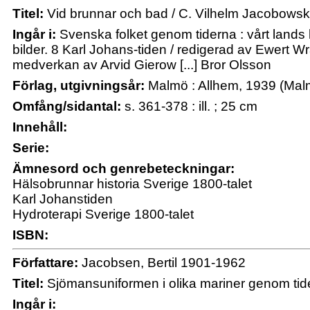
Titel:
Vid brunnar och bad / C. Vilhelm Jacobows
Ingår i:
Svenska folket genom tiderna : vårt lands ku
bilder. 8 Karl Johans-tiden / redigerad av Ewert Wran
medverkan av Arvid Gierow [...] Bror Olsson
Förlag, utgivningsår:
Malmö : Allhem, 1939 (Malm
Omfång/sidantal:
s. 361-378 : ill. ; 25 cm
Innehåll:
Serie:
Ämnesord och genrebeteckningar:
Hälsobrunnar historia Sverige 1800-talet
Karl Johanstiden
Hydroterapi Sverige 1800-talet
ISBN:
Författare:
Jacobsen, Bertil 1901-1962
Titel:
Sjömansuniformen i olika mariner genom tide
Ingår i: