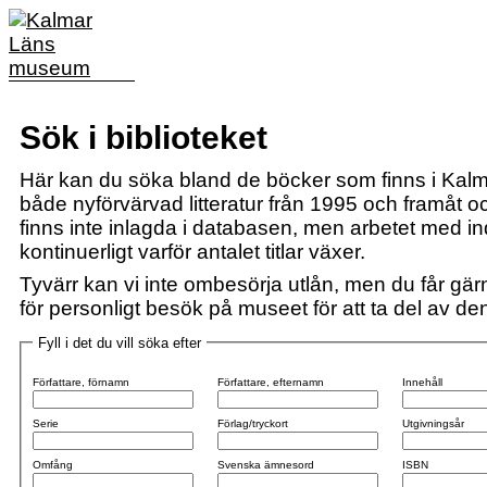
Sök i biblioteket
Här kan du söka bland de böcker som finns i Kalm
både nyförvärvad litteratur från 1995 och framåt och
finns inte inlagda i databasen, men arbetet med i
kontinuerligt varför antalet titlar växer.
Tyvärr kan vi inte ombesörja utlån, men du får gärn
för personligt besök på museet för att ta del av den 
Fyll i det du vill söka efter
Författare, förnamn
Författare, efternamn
Innehåll
Serie
Förlag/tryckort
Utgivningsår
Omfång
Svenska ämnesord
ISBN