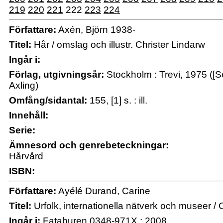
219
220
221
222
223
224
Författare:
Axén, Björn 1938-
Titel:
Hår / omslag och illustr. Christer Lindarw
Ingår i:
Förlag, utgivningsår:
Stockholm : Trevi, 1975 ([Sol
Axling)
Omfång/sidantal:
155, [1] s. : ill.
Innehåll:
Serie:
Ämnesord och genrebeteckningar:
Hårvård
ISBN:
Författare:
Ayélé Durand, Carine
Titel:
Urfolk, internationella nätverk och museer /
Ingår i:
Fataburen 0348-971X ; 2008