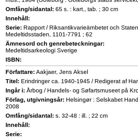
Omfång/sidantal:
65 s. : kart., tab. ; 30 cm
Innehåll:
Serie:
Rapport / Riksantikvarieämbetet och Staten
Medeltidsstaden, 1101-7791 ; 62
Ämnesord och genrebeteckningar:
Medeltidsarkeologi Sverige
ISBN:
Författare:
Aakjaer, Jens Aksel
Titel:
Erindringer ca. 1940-1945 / Redigerat af H
Ingår i:
Årbog / Handels- og Søfartsmuseet på Kr
Förlag, utgivningsår:
Helsingør : Selskabet Hand
2008
Omfång/sidantal:
s. 32-48 : ill. ; 22 cm
Innehåll:
Serie: