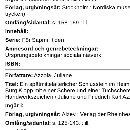
Förlag, utgivningsår:
Stockholm : Nordiska muse
tryckeri)
Omfång/sidantal:
s. 158-169 : ill.
Innehåll:
Serie:
För Sápmi i tiden
Ämnesord och genrebeteckningar:
Ursprungsbefolkningar sociala nätverk
ISBN:
Författare:
Azzola, Juliane
Titel:
Ein spätmittelalterlicher Schlusstein im He
Burg Klopp mit einer Schere und einer Tuchschere
Handwerkszeichen / Juliane und Friedrich Karl Az
Ingår i:
Förlag, utgivningsår:
Alzey : Verlag der Rheinhe
Omfång/sidantal:
s. 125-143. : ill.