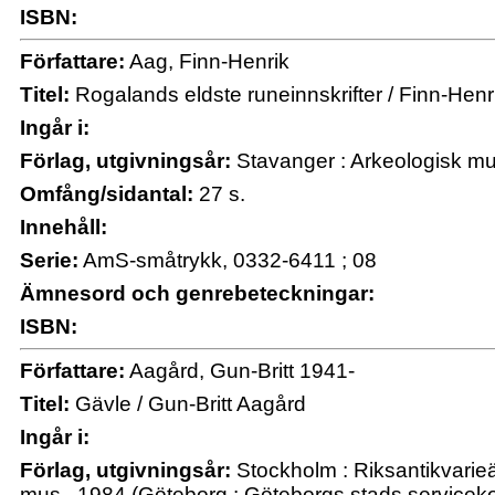
ISBN:
Författare:
Aag, Finn-Henrik
Titel:
Rogalands eldste runeinnskrifter / Finn-Henr
Ingår i:
Förlag, utgivningsår:
Stavanger : Arkeologisk m
Omfång/sidantal:
27 s.
Innehåll:
Serie:
AmS-småtrykk, 0332-6411 ; 08
Ämnesord och genrebeteckningar:
ISBN:
Författare:
Aagård, Gun-Britt 1941-
Titel:
Gävle / Gun-Britt Aagård
Ingår i:
Förlag, utgivningsår:
Stockholm : Riksantikvarie
mus., 1984 (Göteborg : Göteborgs stads serviceko