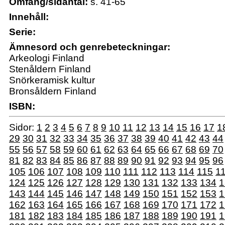
Omfång/sidantal:
s. 41-65
Innehåll:
Serie:
Ämnesord och genrebeteckningar:
Arkeologi Finland
Stenåldern Finland
Snörkeramisk kultur
Bronsåldern Finland
ISBN:
Sidor:
1
2
3
4
5
6
7
8
9
10
11
12
13
14
15
16
17
1
29
30
31
32
33
34
35
36
37
38
39
40
41
42
43
44
55
56
57
58
59
60
61
62
63
64
65
66
67
68
69
70
81
82
83
84
85
86
87
88
89
90
91
92
93
94
95
96
105
106
107
108
109
110
111
112
113
114
115
1
124
125
126
127
128
129
130
131
132
133
134
1
143
144
145
146
147
148
149
150
151
152
153
1
162
163
164
165
166
167
168
169
170
171
172
1
181
182
183
184
185
186
187
188
189
190
191
1