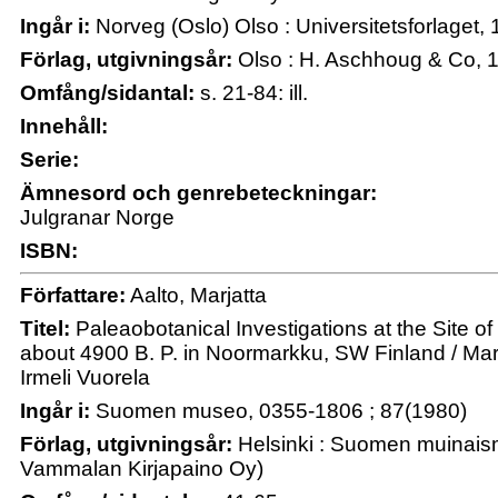
Ingår i:
Norveg (Oslo) Olso : Universitetsforlaget,
Förlag, utgivningsår:
Olso : H. Aschhoug & Co, 
Omfång/sidantal:
s. 21-84: ill.
Innehåll:
Serie:
Ämnesord och genrebeteckningar:
Julgranar Norge
ISBN:
Författare:
Aalto, Marjatta
Titel:
Paleaobotanical Investigations at the Site of
about 4900 B. P. in Noormarkku, SW Finland / Marj
Irmeli Vuorela
Ingår i:
Suomen museo, 0355-1806 ; 87(1980)
Förlag, utgivningsår:
Helsinki : Suomen muinais
Vammalan Kirjapaino Oy)