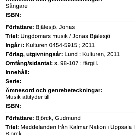
Sångare
ISBN:
Författare:
Bjälesjö, Jonas
Titel:
Ungdomars musik / Jonas Bjälesjö
Ingår i:
Kulturen 0454-5915 ; 2011
Förlag, utgivningsår:
Lund : Kulturen, 2011
Omfång/sidantal:
s. 98-107 : färgill.
Innehåll:
Serie:
Ämnesord och genrebeteckningar:
Musik attityder till
ISBN:
Författare:
Björck, Gudmund
Titel:
Meddelanden från Kalmar Nation i Uppsala 
Björck