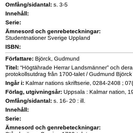
Omfång/sidantal:
s. 3-5
Innehåll:
Serie:
Ämnesord och genrebeteckningar:
Studentnationer Sverige Uppland
ISBN:
Författare:
Björck, Gudmund
Titel:
“Högtährade Herrar Landsmänner” och deras s
protokollsutdrag från 1700-talet / Gudmund Björck
Ingår i:
Kalmar nations skriftserie, 0284-2408 ; 07
Förlag, utgivningsår:
Uppsala : Kalmar nation, 1
Omfång/sidantal:
s. 16- 20 : ill.
Innehåll:
Serie:
Ämnesord och genrebeteckningar: