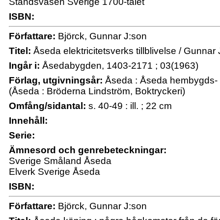
Ståndsväsen Sverige 1700-talet
ISBN:
Författare:
Björck, Gunnar J:son
Titel:
Åseda elektricitetsverks tillblivelse / Gunnar
Ingår i:
Åsedabygden, 1403-2171 ; 03(1963)
Förlag, utgivningsår:
Åseda : Åseda hembygds- o
(Åseda : Bröderna Lindström, Boktryckeri)
Omfång/sidantal:
s. 40-49 : ill. ; 22 cm
Innehåll:
Serie:
Ämnesord och genrebeteckningar:
Sverige Småland Åseda
Elverk Sverige Åseda
ISBN:
Författare:
Björck, Gunnar J:son