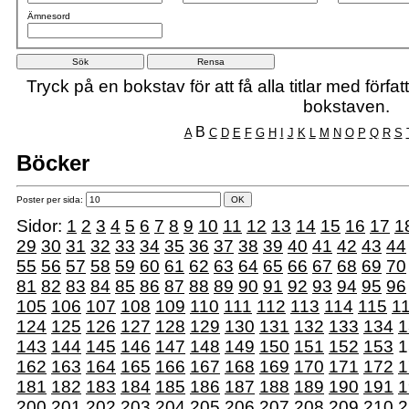
Ämnesord
Tryck på en bokstav för att få alla titlar med förf
bokstaven.
B
A
C
D
E
F
G
H
I
J
K
L
M
N
O
P
Q
R
S
Böcker
Poster per sida:
Sidor:
1
2
3
4
5
6
7
8
9
10
11
12
13
14
15
16
17
1
29
30
31
32
33
34
35
36
37
38
39
40
41
42
43
44
55
56
57
58
59
60
61
62
63
64
65
66
67
68
69
70
81
82
83
84
85
86
87
88
89
90
91
92
93
94
95
96
105
106
107
108
109
110
111
112
113
114
115
1
124
125
126
127
128
129
130
131
132
133
134
1
143
144
145
146
147
148
149
150
151
152
153
1
162
163
164
165
166
167
168
169
170
171
172
1
181
182
183
184
185
186
187
188
189
190
191
1
200
201
202
203
204
205
206
207
208
209
210
2