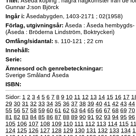
Titel:
Åseda köping : några hågkomster från de fö
Gunnar J:son Björck
Ingår i:
Åsedabygden, 1403-2171 ; 02(1958)
Förlag, utgivningsår:
Åseda : Åseda hembygds- o
(Åseda : Bröderna Lindström, Boktryckeri)
Omfång/sidantal:
s. 110-121 ; 22 cm
Innehåll:
Serie:
Ämnesord och genrebeteckningar:
Sverige Småland Åseda
ISBN:
Sidor:
1
2
3
4
5
6
7
8
9
10
11
12
13
14
15
16
17
1
29
30
31
32
33
34
35
36
37
38
39
40
41
42
43
44
55
56
57
58
59
60
61
62
63
64
65
66
67
68
69
70
81
82
83
84
85
86
87
88
89
90
91
92
93
94
95
96
105
106
107
108
109
110
111
112
113
114
115
1
124
125
126
127
128
129
130
131
132
133
134
1