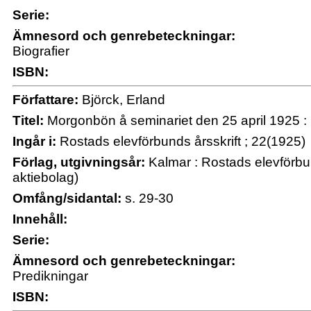
Serie:
Ämnesord och genrebeteckningar:
Biografier
ISBN:
Författare:
Björck, Erland
Titel:
Morgonbön å seminariet den 25 april 1925 : P
Ingår i:
Rostads elevförbunds årsskrift ; 22(1925)
Förlag, utgivningsår:
Kalmar : Rostads elevförbun
aktiebolag)
Omfång/sidantal:
s. 29-30
Innehåll:
Serie:
Ämnesord och genrebeteckningar:
Predikningar
ISBN: