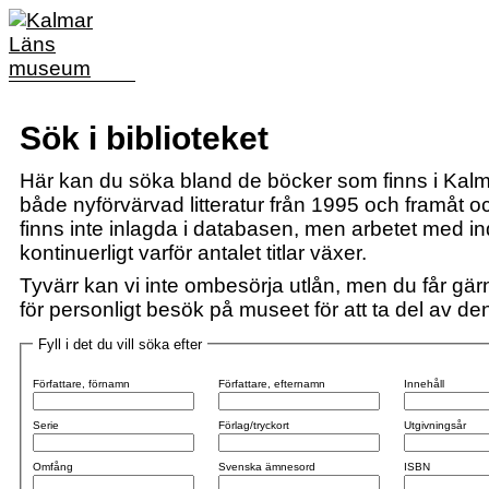
Sök i biblioteket
Här kan du söka bland de böcker som finns i Kalm
både nyförvärvad litteratur från 1995 och framåt och
finns inte inlagda i databasen, men arbetet med i
kontinuerligt varför antalet titlar växer.
Tyvärr kan vi inte ombesörja utlån, men du får gärn
för personligt besök på museet för att ta del av den 
Fyll i det du vill söka efter
Författare, förnamn
Författare, efternamn
Innehåll
Serie
Förlag/tryckort
Utgivningsår
Omfång
Svenska ämnesord
ISBN