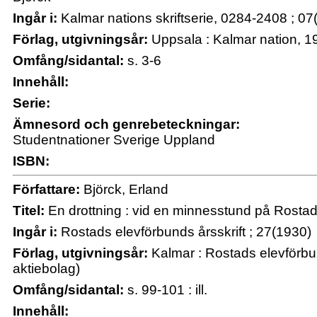
Ingår i:
Kalmar nations skriftserie, 0284-2408 ; 07
Förlag, utgivningsår:
Uppsala : Kalmar nation, 1
Omfång/sidantal:
s. 3-6
Innehåll:
Serie:
Ämnesord och genrebeteckningar:
Studentnationer Sverige Uppland
ISBN:
Författare:
Björck, Erland
Titel:
En drottning : vid en minnesstund på Rostad 
Ingår i:
Rostads elevförbunds årsskrift ; 27(1930)
Förlag, utgivningsår:
Kalmar : Rostads elevförbun
aktiebolag)
Omfång/sidantal:
s. 99-101 : ill.
Innehåll: