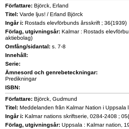
Författare:
Björck, Erland
Titel:
Varde ljus! / Erland Björck
Ingår i:
Rostads elevförbunds årsskrift ; 36(1939)
Förlag, utgivningsår:
Kalmar : Rostads elevförbun
aktiebolag)
Omfång/sidantal:
s. 7-8
Innehåll:
Serie:
Ämnesord och genrebeteckningar:
Predikningar
ISBN:
Författare:
Björck, Gudmund
Titel:
Meddelanden från Kalmar Nation i Uppsala 
Ingår i:
Kalmar nations skriftserie, 0284-2408 ; 05
Förlag, utgivningsår:
Uppsala : Kalmar nation, 1