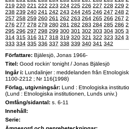
219
220
221
222
223
224
225
226
227
228
229
2
238
239
240
241
242
243
244
245
246
247
248
2
257
258
259
260
261
262
263
264
265
266
267
2
276
277
278
279
280
281
282
283
284
285
286
2
295
296
297
298
299
300
301
302
303
304
305
3
314
315
316
317
318
319
320
321
322
323
324
3
333
334
335
336
337
338
339
340
341
342
Författare:
Bjälesjö, Jonas 1966-
Titel:
Good rockin' tonight / Jonas Bjälesjö
Ingår i:
Lundalinjer : meddelanden från Etnologiska 
1100-2212 ; Nr 116(1998)
Förlag, utgivningsår:
Lund : Etnologiska instituti
(Lund : Etnologiska institutionen, Lunds univ.)
Omfång/sidantal:
s. 6-11
Innehåll:
Serie:
Ämnesord och genrebeteckningar: