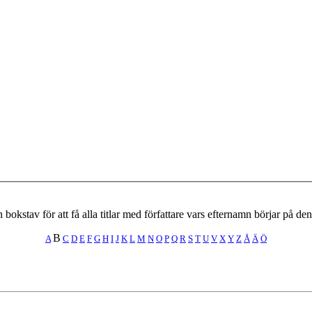
 bokstav för att få alla titlar med författare vars efternamn börjar på de
B
A
C
D
E
F
G
H
I
J
K
L
M
N
O
P
Q
R
S
T
U
V
X
Y
Z
Å
Ä
Ö