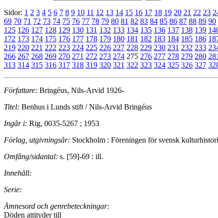
Sidor:
1
2
3
4
5
6
7
8
9
10
11
12
13
14
15
16
17
18
19
20
21
22
23
2
69
70
71
72
73
74
75
76
77
78
79
80
81
82
83
84
85
86
87
88
89
90
125
126
127
128
129
130
131
132
133
134
135
136
137
138
139
14
172
173
174
175
176
177
178
179
180
181
182
183
184
185
186
18
219
220
221
222
223
224
225
226
227
228
229
230
231
232
233
23
266
267
268
269
270
271
272
273
274
275
276
277
278
279
280
28
313
314
315
316
317
318
319
320
321
322
323
324
325
326
327
32
Författare:
Bringéus, Nils-Arvid 1926-
Titel:
Benhus i Lunds stift / Nils-Arvid Bringéus
Ingår i:
Rig, 0035-5267 ; 1953
Förlag, utgivningsår:
Stockholm : Föreningen för svensk kulturhistor
Omfång/sidantal:
s. [59]-69 : ill.
Innehåll:
Serie:
Ämnesord och genrebeteckningar:
Döden attityder till