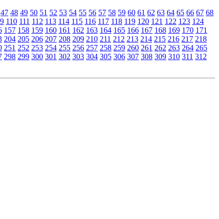
47
48
49
50
51
52
53
54
55
56
57
58
59
60
61
62
63
64
65
66
67
68
9
110
111
112
113
114
115
116
117
118
119
120
121
122
123
124
6
157
158
159
160
161
162
163
164
165
166
167
168
169
170
171
3
204
205
206
207
208
209
210
211
212
213
214
215
216
217
218
0
251
252
253
254
255
256
257
258
259
260
261
262
263
264
265
7
298
299
300
301
302
303
304
305
306
307
308
309
310
311
312