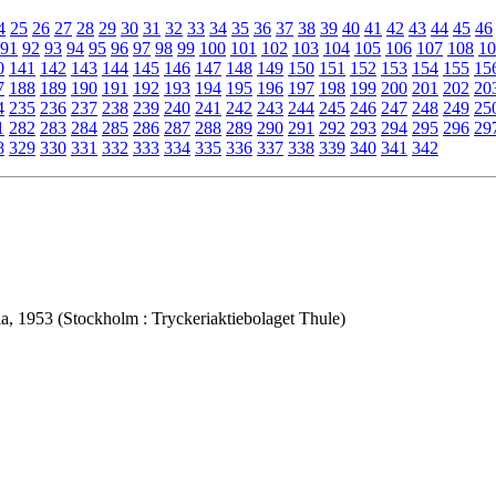
4
25
26
27
28
29
30
31
32
33
34
35
36
37
38
39
40
41
42
43
44
45
46
91
92
93
94
95
96
97
98
99
100
101
102
103
104
105
106
107
108
10
0
141
142
143
144
145
146
147
148
149
150
151
152
153
154
155
15
7
188
189
190
191
192
193
194
195
196
197
198
199
200
201
202
20
4
235
236
237
238
239
240
241
242
243
244
245
246
247
248
249
25
1
282
283
284
285
286
287
288
289
290
291
292
293
294
295
296
29
8
329
330
331
332
333
334
335
336
337
338
339
340
341
342
ia, 1953 (Stockholm : Tryckeriaktiebolaget Thule)