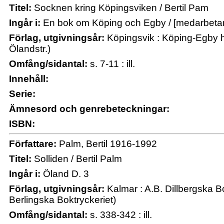
Titel:
Socknen kring Köpingsviken / Bertil Pam
Ingår i:
En bok om Köping och Egby / [medarbetare
Förlag, utgivningsår:
Köpingsvik : Köping-Egby 
Ölandstr.)
Omfång/sidantal:
s. 7-11 : ill.
Innehåll:
Serie:
Ämnesord och genrebeteckningar:
ISBN:
Författare:
Palm, Bertil 1916-1992
Titel:
Solliden / Bertil Palm
Ingår i:
Öland D. 3
Förlag, utgivningsår:
Kalmar : A.B. Dillbergska 
Berlingska Boktryckeriet)
Omfång/sidantal:
s. 338-342 : ill.