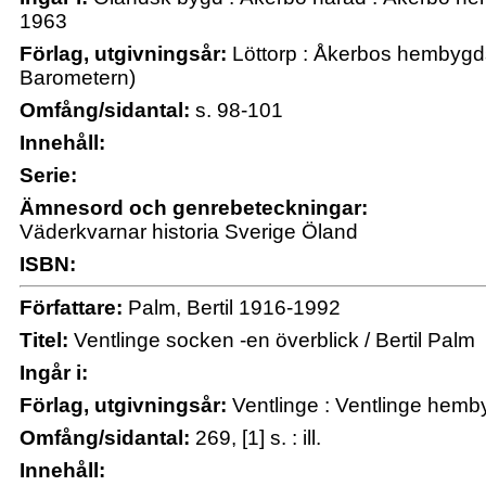
1963
Förlag, utgivningsår:
Löttorp : Åkerbos hembygds
Barometern)
Omfång/sidantal:
s. 98-101
Innehåll:
Serie:
Ämnesord och genrebeteckningar:
Väderkvarnar historia Sverige Öland
ISBN:
Författare:
Palm, Bertil 1916-1992
Titel:
Ventlinge socken -en överblick / Bertil Palm
Ingår i:
Förlag, utgivningsår:
Ventlinge : Ventlinge hemb
Omfång/sidantal:
269, [1] s. : ill.
Innehåll: