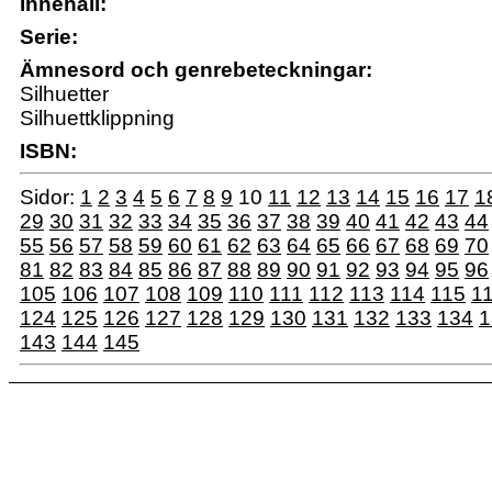
Innehåll:
Serie:
Ämnesord och genrebeteckningar:
Silhuetter
Silhuettklippning
ISBN:
Sidor:
1
2
3
4
5
6
7
8
9
10
11
12
13
14
15
16
17
1
29
30
31
32
33
34
35
36
37
38
39
40
41
42
43
44
55
56
57
58
59
60
61
62
63
64
65
66
67
68
69
70
81
82
83
84
85
86
87
88
89
90
91
92
93
94
95
96
105
106
107
108
109
110
111
112
113
114
115
1
124
125
126
127
128
129
130
131
132
133
134
1
143
144
145