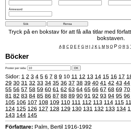
Ämnesord
Tryck på en bokstav för att få alla titlar med förf
bokstaven.
P
A
B
C
D
E
F
G
H
I
J
K
L
M
N
O
Q
R
S
Böcker
Poster per sida:
Sidor:
1
2
3
4
5
6
7
8
9
10
11
12
13
14
15
16
17
1
29
30
31
32
33
34
35
36
37
38
39
40
41
42
43
44
55
56
57
58
59
60
61
62
63
64
65
66
67
68
69
70
81
82
83
84
85
86
87
88
89
90
91
92
93
94
95
96
105
106
107
108
109
110
111
112
113
114
115
1
124
125
126
127
128
129
130
131
132
133
134
1
143
144
145
Författare:
Palm, Bertil 1916-1992