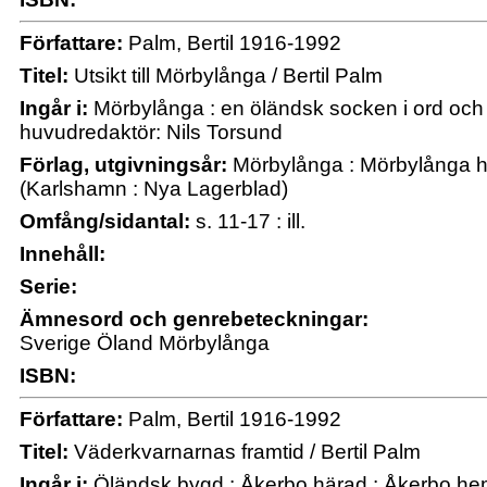
Författare:
Palm, Bertil 1916-1992
Titel:
Utsikt till Mörbylånga / Bertil Palm
Ingår i:
Mörbylånga : en öländsk socken i ord och b
huvudredaktör: Nils Torsund
Förlag, utgivningsår:
Mörbylånga : Mörbylånga 
(Karlshamn : Nya Lagerblad)
Omfång/sidantal:
s. 11-17 : ill.
Innehåll:
Serie:
Ämnesord och genrebeteckningar:
Sverige Öland Mörbylånga
ISBN:
Författare:
Palm, Bertil 1916-1992
Titel:
Väderkvarnarnas framtid / Bertil Palm
Ingår i:
Öländsk bygd : Åkerbo härad : Åkerbo he