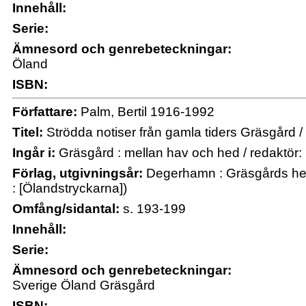
Innehåll:
Serie:
Ämnesord och genrebeteckningar:
Öland
ISBN:
Författare:
Palm, Bertil 1916-1992
Titel:
Strödda notiser från gamla tiders Gräsgård / 
Ingår i:
Gräsgård : mellan hav och hed / redaktör:
Förlag, utgivningsår:
Degerhamn : Gräsgårds hem
: [Ölandstryckarna])
Omfång/sidantal:
s. 193-199
Innehåll:
Serie:
Ämnesord och genrebeteckningar:
Sverige Öland Gräsgård
ISBN: