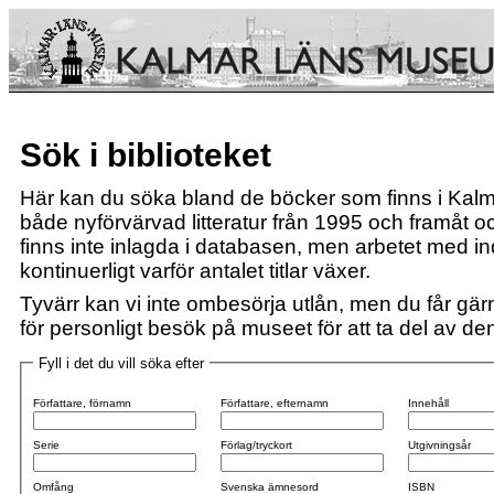
Sök i biblioteket
Här kan du söka bland de böcker som finns i Kalm
både nyförvärvad litteratur från 1995 och framåt och
finns inte inlagda i databasen, men arbetet med i
kontinuerligt varför antalet titlar växer.
Tyvärr kan vi inte ombesörja utlån, men du får gärn
för personligt besök på museet för att ta del av den 
Fyll i det du vill söka efter
Författare, förnamn
Författare, efternamn
Innehåll
Serie
Förlag/tryckort
Utgivningsår
Omfång
Svenska ämnesord
ISBN