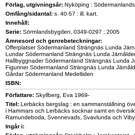
Förlag, utgivningsår:
Nyköping : Södermanlands
Omfång/sidantal:
s. 40-57 : ill. kart.
Innehåll:
Serie:
Sörmlandsbygden, 0349-0297 ; 2005
Ämnesord och genrebeteckningar:
Offerplatser Södermanland Strängnäs Lunda Järn
Lundar Södermanland Strängnäs Lunda Järnålde
Hallbyggnader Södermanland Strängnäs Lunda Jä
Figuriner Södermanland Strängnäs Lunda Järnål
Gårdar Södermanland Medeltiden
ISBN:
Författare:
Skyllberg, Eva 1969-
Titel:
Lerbäcks bergslag : en sammanställning öve
i Hammars och Lerbäcks socknar samt en översikt
Ramundeboda, Svennevads, Svavlunda och Viby s
Ingår i: