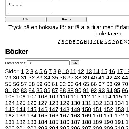
Ämnesord
Tryck på en bokstav för att få alla titlar med förf
bokstaven.
S
A
B
C
D
E
F
G
H
I
J
K
L
M
N
O
P
Q
R
Böcker
Poster per sida:
Sidor:
1
2
3
4
5
6
7
8
9
10
11
12
13
14
15
16
17
1
29
30
31
32
33
34
35
36
37
38
39
40
41
42
43
44
55
56
57
58
59
60
61
62
63
64
65
66
67
68
69
70
81
82
83
84
85
86
87
88
89
90
91
92
93
94
95
96
105
106
107
108
109
110
111
112
113
114
115
1
124
125
126
127
128
129
130
131
132
133
134
1
143
144
145
146
147
148
149
150
151
152
153
1
162
163
164
165
166
167
168
169
170
171
172
1
181
182
183
184
185
186
187
188
189
190
191
1
200
201
202
203
204
205
206
207
208
209
210
2