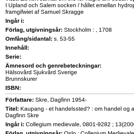
I Upland och Salem socken / hållet emellan hydrop
framgifwiet af Samuel Skragge
Ingår i:
Förlag, utgivningsår:
Stockholm : , 1708
Omfång/sidantal:
s. 53-55
Innehåll:
Serie:
Ämnesord och genrebeteckningar:
Hälsovård Sjukvård Sverige
Brunnskurer
ISBN:
Författare:
Skre, Dagfinn 1954-
Titel:
Kaupang - et handelssted? : om handel og ann
Dagfinn Skre
Ingår i:
Collegium medievale, 0801-9282 ; 13(200
Förlag, utgivningsår:
Oslo : Collegium Medievale