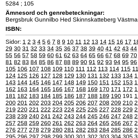
5284 ; 105
Ämnesord och genrebeteckningar:
Bergsbruk Gunnilbo Hed Skinnskatteberg Västma
ISBN:
Sidor:
1
2
3
4
5
6
7
8
9
10
11
12
13
14
15
16
17
1
29
30
31
32
33
34
35
36
37
38
39
40
41
42
43
44
55
56
57
58
59
60
61
62
63
64
65
66
67
68
69
70
81
82
83
84
85
86
87
88
89
90
91
92
93
94
95
96
105
106
107
108
109
110
111
112
113
114
115
1
124
125
126
127
128
129
130
131
132
133
134
1
143
144
145
146
147
148
149
150
151
152
153
1
162
163
164
165
166
167
168
169
170
171
172
1
181
182
183
184
185
186
187
188
189
190
191
1
200
201
202
203
204
205
206
207
208
209
210
2
219
220
221
222
223
224
225
226
227
228
229
2
238
239
240
241
242
243
244
245
246
247
248
2
257
258
259
260
261
262
263
264
265
266
267
2
276
277
278
279
280
281
282
283
284
285
286
2
295
296
297
298
299
300
301
302
303
304
305
3