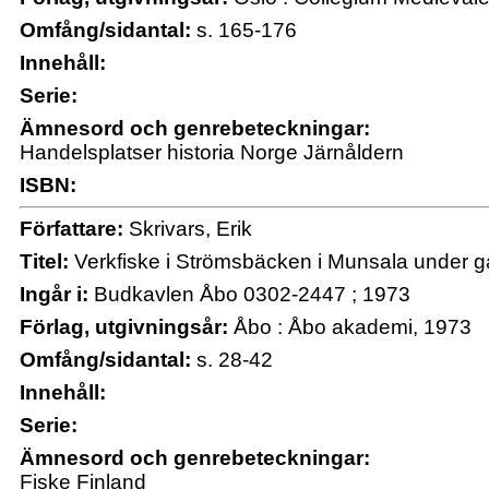
Omfång/sidantal:
s. 165-176
Innehåll:
Serie:
Ämnesord och genrebeteckningar:
Handelsplatser historia Norge Järnåldern
ISBN:
Författare:
Skrivars, Erik
Titel:
Verkfiske i Strömsbäcken i Munsala under gån
Ingår i:
Budkavlen Åbo 0302-2447 ; 1973
Förlag, utgivningsår:
Åbo : Åbo akademi, 1973
Omfång/sidantal:
s. 28-42
Innehåll:
Serie:
Ämnesord och genrebeteckningar:
Fiske Finland