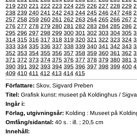
219
220
221
222
223
224
225
226
227
228
229
2
238
239
240
241
242
243
244
245
246
247
248
2
257
258
259
260
261
262
263
264
265
266
267
2
276
277
278
279
280
281
282
283
284
285
286
2
295
296
297
298
299
300
301
302
303
304
305
3
314
315
316
317
318
319
320
321
322
323
324
3
333
334
335
336
337
338
339
340
341
342
343
3
352
353
354
355
356
357
358
359
360
361
362
3
371
372
373
374
375
376
377
378
379
380
381
3
390
391
392
393
394
395
396
397
398
399
400
4
409
410
411
412
413
414
415
Författare:
Skov, Sigvard Preben
Titel:
Grafisk kunst: museet på Koldinghus / Sigv
Ingår i:
Förlag, utgivningsår:
Kolding : Museet på Koldi
Omfång/sidantal:
40 s. : ill. ; 20,5 cm
Innehåll: