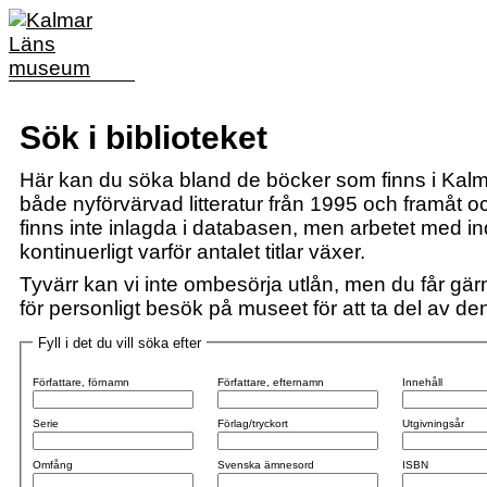
Sök i biblioteket
Här kan du söka bland de böcker som finns i Kalm
både nyförvärvad litteratur från 1995 och framåt och
finns inte inlagda i databasen, men arbetet med i
kontinuerligt varför antalet titlar växer.
Tyvärr kan vi inte ombesörja utlån, men du får gärn
för personligt besök på museet för att ta del av den 
Fyll i det du vill söka efter
Författare, förnamn
Författare, efternamn
Innehåll
Serie
Förlag/tryckort
Utgivningsår
Omfång
Svenska ämnesord
ISBN