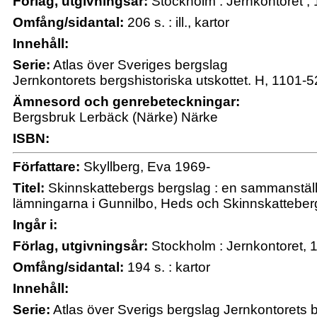
Förlag, utgivningsår:
Stockholm : Jernkontoret ,
Omfång/sidantal:
206 s. : ill., kartor
Innehåll:
Serie:
Atlas över Sveriges bergslag
Jernkontorets bergshistoriska utskottet. H, 1101-5
Ämnesord och genrebeteckningar:
Bergsbruk Lerbäck (Närke) Närke
ISBN:
Författare:
Skyllberg, Eva 1969-
Titel:
Skinnskattebergs bergslag : en sammanställ
lämningarna i Gunnilbo, Heds och Skinnskatteber
Ingår i:
Förlag, utgivningsår:
Stockholm : Jernkontoret, 
Omfång/sidantal:
194 s. : kartor
Innehåll:
Serie:
Atlas över Sverigs bergslag Jernkontorets b