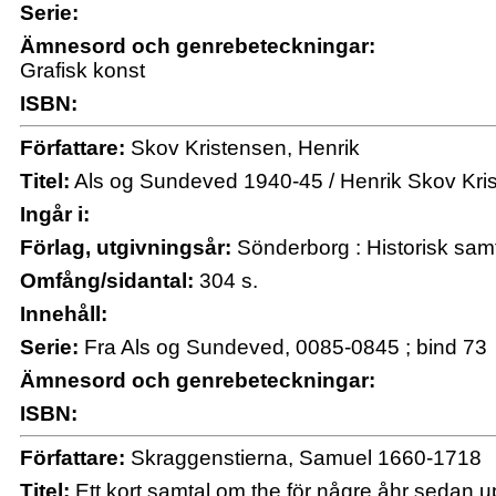
Serie:
Ämnesord och genrebeteckningar:
Grafisk konst
ISBN:
Författare:
Skov Kristensen, Henrik
Titel:
Als og Sundeved 1940-45 / Henrik Skov Kri
Ingår i:
Förlag, utgivningsår:
Sönderborg : Historisk sam
Omfång/sidantal:
304 s.
Innehåll:
Serie:
Fra Als og Sundeved, 0085-0845 ; bind 73
Ämnesord och genrebeteckningar:
ISBN:
Författare:
Skraggenstierna, Samuel 1660-1718
Titel:
Ett kort samtal om the för någre åhr sedan u