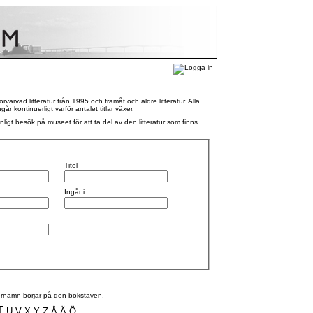
rvad litteratur från 1995 och framåt och äldre litteratur. Alla
 kontinuerligt varför antalet titlar växer.
nligt besök på museet för att ta del av den litteratur som finns.
Titel
Ingår i
efternamn börjar på den bokstaven.
T
U
V
X
Y
Z
Å
Ä
Ö