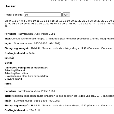
Böcker
Poster per sida:
Sidor:
1
2
3
4
5
6
7
8
9
10
11
12
13
14
15
16
17
18
19
20
21
22
23
24
25
26
27
28
29
30
51
52
53
54
55
56
57
58
59
60
61
62
63
64
65
66
67
68
69
70
71
72
73
74
75
76
77
78
7
99
Författare:
Taavitsainen, Jussi-Pekka 1951-
Titel:
Cemeteries or refuse heaps? : Archaeological formation processes and the interpretation 
Ingår i:
Suomen museo, 0355-1806 ; 98(1991)
Förlag, utgivningsår:
Helsinki : Suomen muinaismuistoyhdistys, 1991 (Vammala : Vammalan 
Omfång/sidantal:
s. 5-14
Innehåll:
Serie:
Ämnesord och genrebeteckningar:
Arkeologi Finland
Arkeologi Metodlära
Gravskick arkeologi Finland forntiden
Gravar Finland
ISBN:
Författare:
Taavitsainen, Jussi-Pekka 1951-
Titel:
Keskiajan kangaskaupasta kirjallisten ja esineellisten lähteiden valossa / J.-P. Taavitsa
Ingår i:
Suomen museo, 0355-1806 ; 89(1982)
Förlag, utgivningsår:
Helsinki : Suomen muinaismuistoyhdistys, 1982 (Vammala : Vammalan 
Omfång/sidantal:
s. 23-43 : ill.