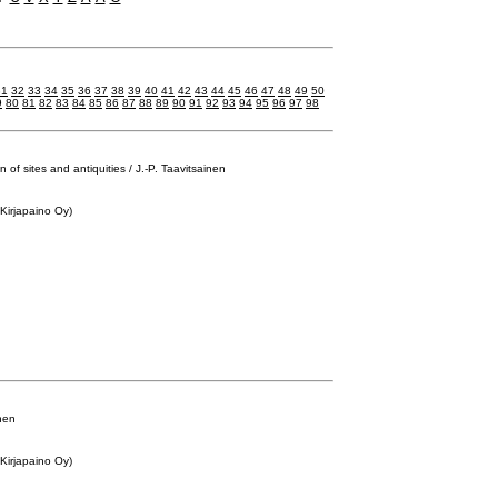
31
32
33
34
35
36
37
38
39
40
41
42
43
44
45
46
47
48
49
50
9
80
81
82
83
84
85
86
87
88
89
90
91
92
93
94
95
96
97
98
of sites and antiquities / J.-P. Taavitsainen
Kirjapaino Oy)
inen
Kirjapaino Oy)