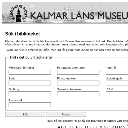
Sök i biblioteket
Här kan du söka bland de böcker som finns i Kalmar läns museums bibliotek. Det är både nyförvä
våra böcker finns inte inlagda i databasen, men arbetet med indexering och katalogisering pågår
Tyvärr kan vi inte ombesörja utlån, men du får gärna höra av dig till oss och boka tid för perso
Fyll i det du vill söka efter
Författare, förnamn
Författare, efternamn
Innehåll
Serie
Förlag/tryckort
Utgivningsår
Omfång
Svenska ämnesord
ISBN
Ämnesord
Tryck på en bokstav för att få alla titlar med författare vars 
A
B
C
D
E
F
G
H
I
J
K
L
M
N
O
P
Q
R
S