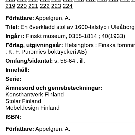
219
220
221
222
223
224
Författare:
Appelgren, A.
Titel:
En överklädd stol av 1600-talstyp i Uleåbor
Ingår i:
Finskt museum, 0355-1814 ; 40(1933)
Förlag, utgivningsår:
Helsingfors : Finska fornmi
: K. F. Puromies boktryckeri AB)
Omfång/sidantal:
s. 58-64 : ill.
Innehåll:
Serie:
Ämnesord och genrebeteckningar:
Konsthantverk Finland
Stolar Finland
Möbeldesign Finland
ISBN:
Författare:
Appelgren, A.