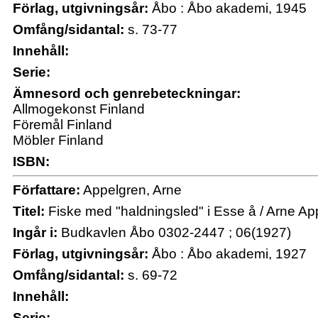
Förlag, utgivningsår:
Åbo : Åbo akademi, 1945
Omfång/sidantal:
s. 73-77
Innehåll:
Serie:
Ämnesord och genrebeteckningar:
Allmogekonst Finland
Föremål Finland
Möbler Finland
ISBN:
Författare:
Appelgren, Arne
Titel:
Fiske med "haldningsled" i Esse å / Arne Ap
Ingår i:
Budkavlen Åbo 0302-2447 ; 06(1927)
Förlag, utgivningsår:
Åbo : Åbo akademi, 1927
Omfång/sidantal:
s. 69-72
Innehåll:
Serie: