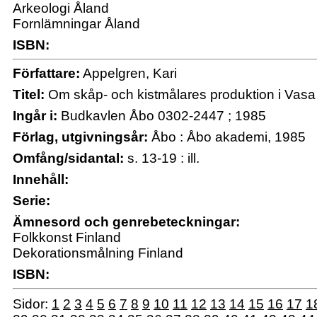
Arkeologi Åland
Fornlämningar Åland
ISBN:
Författare:
Appelgren, Kari
Titel:
Om skåp- och kistmålares produktion i Vasa 
Ingår i:
Budkavlen Åbo 0302-2447 ; 1985
Förlag, utgivningsår:
Åbo : Åbo akademi, 1985
Omfång/sidantal:
s. 13-19 : ill.
Innehåll:
Serie:
Ämnesord och genrebeteckningar:
Folkkonst Finland
Dekorationsmålning Finland
ISBN:
Sidor:
1
2
3
4
5
6
7
8
9
10
11
12
13
14
15
16
17
1