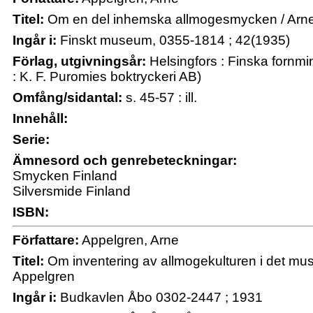
Titel:
Om en del inhemska allmogesmycken / Arn
Ingår i:
Finskt museum, 0355-1814 ; 42(1935)
Förlag, utgivningsår:
Helsingfors : Finska fornmi
: K. F. Puromies boktryckeri AB)
Omfång/sidantal:
s. 45-57 : ill.
Innehåll:
Serie:
Ämnesord och genrebeteckningar:
Smycken Finland
Silversmide Finland
ISBN:
Författare:
Appelgren, Arne
Titel:
Om inventering av allmogekulturen i det muse
Appelgren
Ingår i:
Budkavlen Åbo 0302-2447 ; 1931