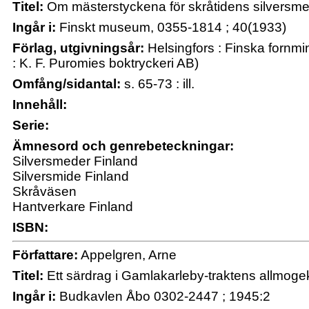
Titel:
Om mästerstyckena för skråtidens silversmed
Ingår i:
Finskt museum, 0355-1814 ; 40(1933)
Förlag, utgivningsår:
Helsingfors : Finska fornmi
: K. F. Puromies boktryckeri AB)
Omfång/sidantal:
s. 65-73 : ill.
Innehåll:
Serie:
Ämnesord och genrebeteckningar:
Silversmeder Finland
Silversmide Finland
Skråväsen
Hantverkare Finland
ISBN:
Författare:
Appelgren, Arne
Titel:
Ett särdrag i Gamlakarleby-traktens allmoge
Ingår i:
Budkavlen Åbo 0302-2447 ; 1945:2