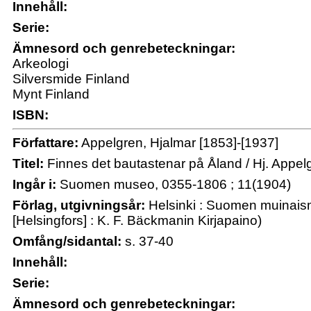
Innehåll:
Serie:
Ämnesord och genrebeteckningar:
Arkeologi
Silversmide Finland
Mynt Finland
ISBN:
Författare:
Appelgren, Hjalmar [1853]-[1937]
Titel:
Finnes det bautastenar på Åland / Hj. Appel
Ingår i:
Suomen museo, 0355-1806 ; 11(1904)
Förlag, utgivningsår:
Helsinki : Suomen muinaism
[Helsingfors] : K. F. Bäckmanin Kirjapaino)
Omfång/sidantal:
s. 37-40
Innehåll:
Serie:
Ämnesord och genrebeteckningar: