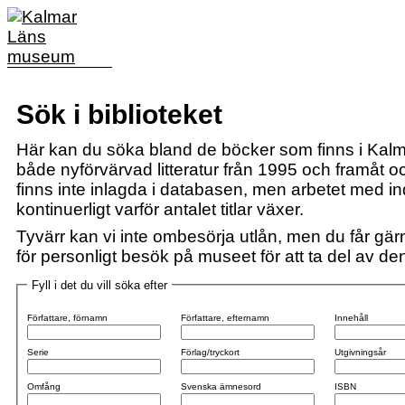
Sök i biblioteket
Här kan du söka bland de böcker som finns i Kalm
både nyförvärvad litteratur från 1995 och framåt och
finns inte inlagda i databasen, men arbetet med i
kontinuerligt varför antalet titlar växer.
Tyvärr kan vi inte ombesörja utlån, men du får gärn
för personligt besök på museet för att ta del av den 
Fyll i det du vill söka efter
Författare, förnamn
Författare, efternamn
Innehåll
Serie
Förlag/tryckort
Utgivningsår
Omfång
Svenska ämnesord
ISBN