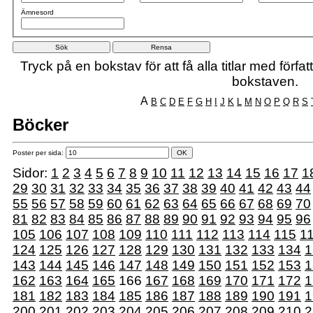
Ämnesord
Tryck på en bokstav för att få alla titlar med förf
bokstaven.
A
B
C
D
E
F
G
H
I
J
K
L
M
N
O
P
Q
R
S
Böcker
Poster per sida:
Sidor:
1
2
3
4
5
6
7
8
9
10
11
12
13
14
15
16
17
1
29
30
31
32
33
34
35
36
37
38
39
40
41
42
43
44
55
56
57
58
59
60
61
62
63
64
65
66
67
68
69
70
81
82
83
84
85
86
87
88
89
90
91
92
93
94
95
96
105
106
107
108
109
110
111
112
113
114
115
1
124
125
126
127
128
129
130
131
132
133
134
1
143
144
145
146
147
148
149
150
151
152
153
1
162
163
164
165
166
167
168
169
170
171
172
1
181
182
183
184
185
186
187
188
189
190
191
1
200
201
202
203
204
205
206
207
208
209
210
2