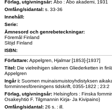
Förlag, utgivningsår:
Åbo : Åbo akademi, 1931
Omfång/sidantal:
s. 33-36
Innehåll:
Serie:
Ämnesord och genrebeteckningar:
Föremål Finland
Slöjd Finland
ISBN:
Författare:
Appelgren, Hjalmar [1853]-[1937]
Titel:
Die vielreihigen silernen Gliederketten in fi
Appelgren
Ingår i:
Suomen muinaismuistoyhdistyksen aikakau
fornminnesföreningens tidskrift, 0355-1822 ; 23:2
Förlag, utgivningsår:
Helsingfors : Finska fornmi
Osakeyhtiö F. Tilgmannin Kirja- Ja Kivipaino)
Omfång/sidantal:
26 s. : ill.