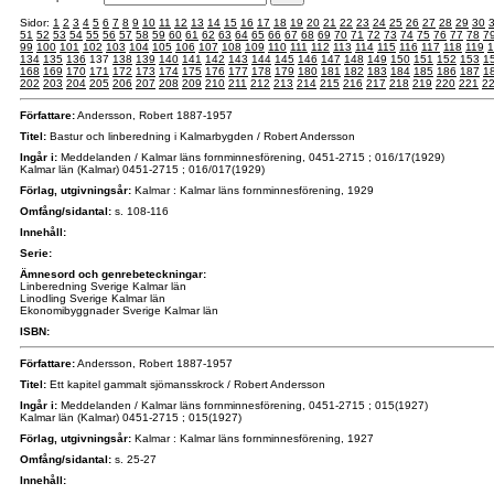
Sidor:
1
2
3
4
5
6
7
8
9
10
11
12
13
14
15
16
17
18
19
20
21
22
23
24
25
26
27
28
29
30
51
52
53
54
55
56
57
58
59
60
61
62
63
64
65
66
67
68
69
70
71
72
73
74
75
76
77
78
7
99
100
101
102
103
104
105
106
107
108
109
110
111
112
113
114
115
116
117
118
119
1
134
135
136
137
138
139
140
141
142
143
144
145
146
147
148
149
150
151
152
153
1
168
169
170
171
172
173
174
175
176
177
178
179
180
181
182
183
184
185
186
187
1
202
203
204
205
206
207
208
209
210
211
212
213
214
215
216
217
218
219
220
221
2
Författare:
Andersson, Robert 1887-1957
Titel:
Bastur och linberedning i Kalmarbygden / Robert Andersson
Ingår i:
Meddelanden / Kalmar läns fornminnesförening, 0451-2715 ; 016/17(1929)
Kalmar län (Kalmar) 0451-2715 ; 016/017(1929)
Förlag, utgivningsår:
Kalmar : Kalmar läns fornminnesförening, 1929
Omfång/sidantal:
s. 108-116
Innehåll:
Serie:
Ämnesord och genrebeteckningar:
Linberedning Sverige Kalmar län
Linodling Sverige Kalmar län
Ekonomibyggnader Sverige Kalmar län
ISBN:
Författare:
Andersson, Robert 1887-1957
Titel:
Ett kapitel gammalt sjömansskrock / Robert Andersson
Ingår i:
Meddelanden / Kalmar läns fornminnesförening, 0451-2715 ; 015(1927)
Kalmar län (Kalmar) 0451-2715 ; 015(1927)
Förlag, utgivningsår:
Kalmar : Kalmar läns fornminnesförening, 1927
Omfång/sidantal:
s. 25-27
Innehåll: