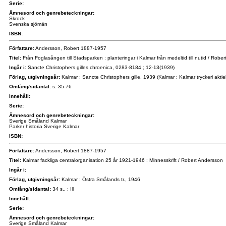
Serie:
Ämnesord och genrebeteckningar:
Skrock
Svenska sjömän
ISBN:
Författare:
Andersson, Robert 1887-1957
Titel:
Från Foglasången till Stadsparken : planteringar i Kalmar från medeltid till nutid / Robe
Ingår i:
Sancte Christophers gilles chroenica, 0283-8184 ; 12-13(1939)
Förlag, utgivningsår:
Kalmar : Sancte Christophers gille, 1939 (Kalmar : Kalmar tryckeri akti
Omfång/sidantal:
s. 35-76
Innehåll:
Serie:
Ämnesord och genrebeteckningar:
Sverige Småland Kalmar
Parker historia Sverige Kalmar
ISBN:
Författare:
Andersson, Robert 1887-1957
Titel:
Kalmar fackliga centralorganisation 25 år 1921-1946 : Minnesskrift / Robert Andersson
Ingår i:
Förlag, utgivningsår:
Kalmar : Östra Smålands tr., 1946
Omfång/sidantal:
34 s., : Ill
Innehåll:
Serie:
Ämnesord och genrebeteckningar:
Sverige Småland Kalmar