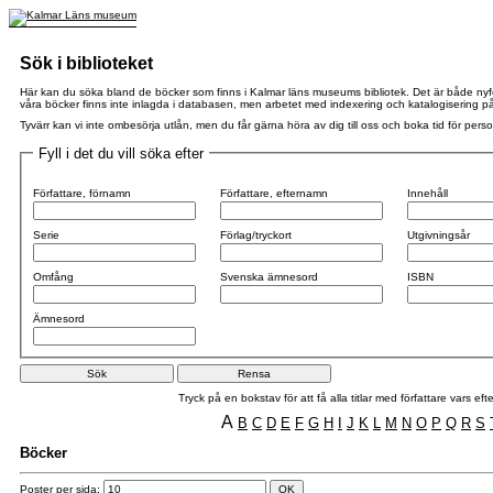
Sök i biblioteket
Här kan du söka bland de böcker som finns i Kalmar läns museums bibliotek. Det är både nyförvä
våra böcker finns inte inlagda i databasen, men arbetet med indexering och katalogisering pågår
Tyvärr kan vi inte ombesörja utlån, men du får gärna höra av dig till oss och boka tid för perso
Fyll i det du vill söka efter
Författare, förnamn
Författare, efternamn
Innehåll
Serie
Förlag/tryckort
Utgivningsår
Omfång
Svenska ämnesord
ISBN
Ämnesord
Tryck på en bokstav för att få alla titlar med författare vars 
A
B
C
D
E
F
G
H
I
J
K
L
M
N
O
P
Q
R
S
Böcker
Poster per sida: