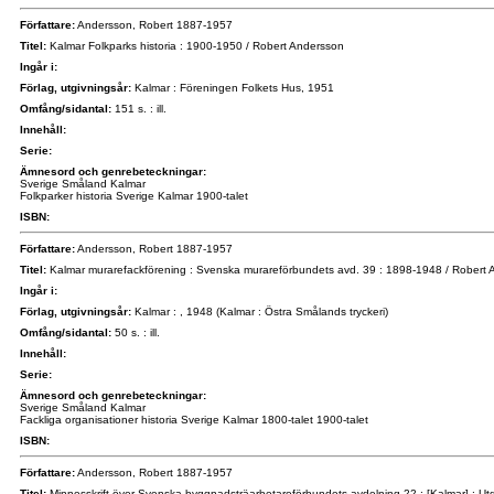
Författare:
Andersson, Robert 1887-1957
Titel:
Kalmar Folkparks historia : 1900-1950 / Robert Andersson
Ingår i:
Förlag, utgivningsår:
Kalmar : Föreningen Folkets Hus, 1951
Omfång/sidantal:
151 s. : ill.
Innehåll:
Serie:
Ämnesord och genrebeteckningar:
Sverige Småland Kalmar
Folkparker historia Sverige Kalmar 1900-talet
ISBN:
Författare:
Andersson, Robert 1887-1957
Titel:
Kalmar murarefackförening : Svenska murareförbundets avd. 39 : 1898-1948 / Robert
Ingår i:
Förlag, utgivningsår:
Kalmar : , 1948 (Kalmar : Östra Smålands tryckeri)
Omfång/sidantal:
50 s. : ill.
Innehåll:
Serie:
Ämnesord och genrebeteckningar:
Sverige Småland Kalmar
Fackliga organisationer historia Sverige Kalmar 1800-talet 1900-talet
ISBN:
Författare:
Andersson, Robert 1887-1957
Titel:
Minnesskrift över Svenska byggnadsträarbetareförbundets avdelning 22 : [Kalmar] : Utg