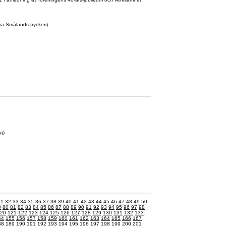
a Smålands tryckeri)
g)
31
32
33
34
35
36
37
38
39
40
41
42
43
44
45
46
47
48
49
50
9
80
81
82
83
84
85
86
87
88
89
90
91
92
93
94
95
96
97
98
20
121
122
123
124
125
126
127
128
129
130
131
132
133
54
155
156
157
158
159
160
161
162
163
164
165
166
167
88
189
190
191
192
193
194
195
196
197
198
199
200
201