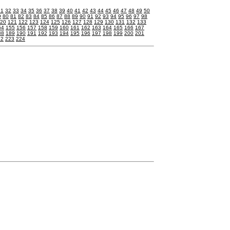
31
32
33
34
35
36
37
38
39
40
41
42
43
44
45
46
47
48
49
50
9
80
81
82
83
84
85
86
87
88
89
90
91
92
93
94
95
96
97
98
20
121
122
123
124
125
126
127
128
129
130
131
132
133
54
155
156
157
158
159
160
161
162
163
164
165
166
167
88
189
190
191
192
193
194
195
196
197
198
199
200
201
22
223
224