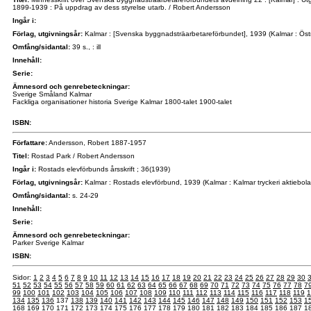
1899-1939 : På uppdrag av dess styrelse utarb. / Robert Andersson
Ingår i:
Förlag, utgivningsår:
Kalmar : [Svenska byggnadsträarbetareförbundet], 1939 (Kalmar : Östr
Omfång/sidantal:
39 s., : ill
Innehåll:
Serie:
Ämnesord och genrebeteckningar:
Sverige Småland Kalmar
Fackliga organisationer historia Sverige Kalmar 1800-talet 1900-talet
ISBN:
Författare:
Andersson, Robert 1887-1957
Titel:
Rostad Park / Robert Andersson
Ingår i:
Rostads elevförbunds årsskrift ; 36(1939)
Förlag, utgivningsår:
Kalmar : Rostads elevförbund, 1939 (Kalmar : Kalmar tryckeri aktiebola
Omfång/sidantal:
s. 24-29
Innehåll:
Serie:
Ämnesord och genrebeteckningar:
Parker Sverige Kalmar
ISBN:
Sidor:
1
2
3
4
5
6
7
8
9
10
11
12
13
14
15
16
17
18
19
20
21
22
23
24
25
26
27
28
29
30
51
52
53
54
55
56
57
58
59
60
61
62
63
64
65
66
67
68
69
70
71
72
73
74
75
76
77
78
7
99
100
101
102
103
104
105
106
107
108
109
110
111
112
113
114
115
116
117
118
119
1
134
135
136
137
138
139
140
141
142
143
144
145
146
147
148
149
150
151
152
153
1
168
169
170
171
172
173
174
175
176
177
178
179
180
181
182
183
184
185
186
187
1