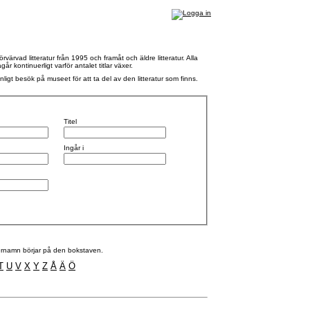
rvad litteratur från 1995 och framåt och äldre litteratur. Alla
 kontinuerligt varför antalet titlar växer.
nligt besök på museet för att ta del av den litteratur som finns.
Titel
Ingår i
efternamn börjar på den bokstaven.
T
U
V
X
Y
Z
Å
Ä
Ö