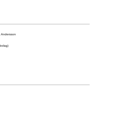
rt Andersson
ebolag)