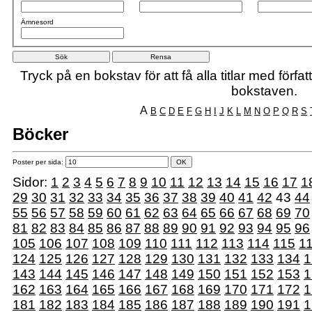
Ämnesord
Tryck på en bokstav för att få alla titlar med förf
bokstaven.
A
B
C
D
E
F
G
H
I
J
K
L
M
N
O
P
Q
R
S
Böcker
Poster per sida:
Sidor:
1
2
3
4
5
6
7
8
9
10
11
12
13
14
15
16
17
1
29
30
31
32
33
34
35
36
37
38
39
40
41
42
43
44
55
56
57
58
59
60
61
62
63
64
65
66
67
68
69
70
81
82
83
84
85
86
87
88
89
90
91
92
93
94
95
96
105
106
107
108
109
110
111
112
113
114
115
1
124
125
126
127
128
129
130
131
132
133
134
1
143
144
145
146
147
148
149
150
151
152
153
1
162
163
164
165
166
167
168
169
170
171
172
1
181
182
183
184
185
186
187
188
189
190
191
1