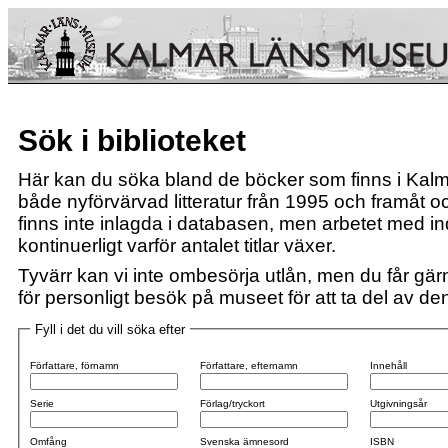
Sök i biblioteket
Här kan du söka bland de böcker som finns i Kalm
både nyförvärvad litteratur från 1995 och framåt och
finns inte inlagda i databasen, men arbetet med i
kontinuerligt varför antalet titlar växer.
Tyvärr kan vi inte ombesörja utlån, men du får gärn
för personligt besök på museet för att ta del av den 
Fyll i det du vill söka efter
Författare, förnamn
Författare, efternamn
Innehåll
Serie
Förlag/tryckort
Utgivningsår
Omfång
Svenska ämnesord
ISBN