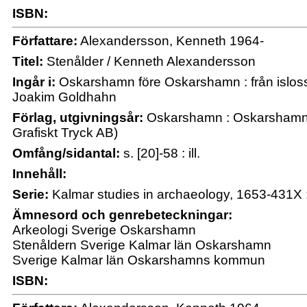
ISBN:
Författare:
Alexandersson, Kenneth 1964-
Titel:
Stenålder / Kenneth Alexandersson
Ingår i:
Oskarshamn före Oskarshamn : från islossni
Joakim Goldhahn
Förlag, utgivningsår:
Oskarshamn : Oskarshamn
Grafiskt Tryck AB)
Omfång/sidantal:
s. [20]-58 : ill.
Innehåll:
Serie:
Kalmar studies in archaeology, 1653-431X 
Ämnesord och genrebeteckningar:
Arkeologi Sverige Oskarshamn
Stenåldern Sverige Kalmar län Oskarshamn
Sverige Kalmar län Oskarshamns kommun
ISBN: