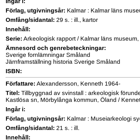
Ingår i:
Förlag, utgivningsår:
Kalmar : Kalmar läns mus
Omfång/sidantal:
29 s. : ill., kartor
Innehåll:
Serie:
Arkeologisk rapport / Kalmar läns museum,
Ämnesord och genrebeteckningar:
Sverige fornlämningar Småland
Järnframställning historia Sverige Småland
ISBN:
Författare:
Alexandersson, Kenneth 1964-
Titel:
Tillbyggnad av svinstall : arkeologisk förund
Kastlösa sn, Mörbylånga kommun, Öland / Kenne
Ingår i:
Förlag, utgivningsår:
Kalmar : Museiarkeologi s
Omfång/sidantal:
21 s. : ill.
Innehåll: