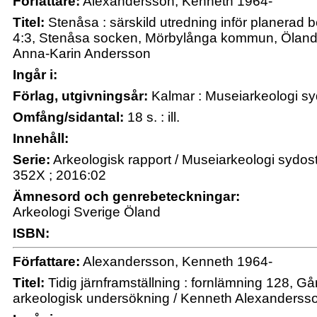
Författare:
Alexandersson, Kenneth 1964-
Titel:
Stenåsa : särskild utredning inför planera
4:3, Stenåsa socken, Mörbylånga kommun, Öland
Anna-Karin Andersson
Ingår i:
Förlag, utgivningsår:
Kalmar : Museiarkeologi s
Omfång/sidantal:
18 s. : ill.
Innehåll:
Serie:
Arkeologisk rapport / Museiarkeologi sydo
352X ; 2016:02
Ämnesord och genrebeteckningar:
Arkeologi Sverige Öland
ISBN:
Författare:
Alexandersson, Kenneth 1964-
Titel:
Tidig järnframställning : fornlämning 128, 
arkeologisk undersökning / Kenneth Alexanderss