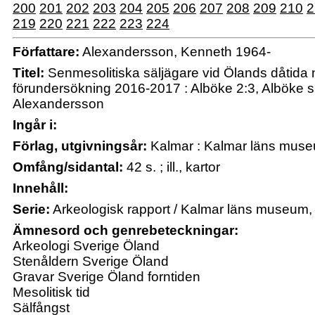
200
201
202
203
204
205
206
207
208
209
210
2
219
220
221
222
223
224
Författare:
Alexandersson, Kenneth 1964-
Titel:
Senmesolitiska säljägare vid Ölands dåtida 
förundersökning 2016-2017 : Alböke 2:3, Alböke 
Alexandersson
Ingår i:
Förlag, utgivningsår:
Kalmar : Kalmar läns mus
Omfång/sidantal:
42 s. ; ill., kartor
Innehåll:
Serie:
Arkeologisk rapport / Kalmar läns museum,
Ämnesord och genrebeteckningar:
Arkeologi Sverige Öland
Stenåldern Sverige Öland
Gravar Sverige Öland forntiden
Mesolitisk tid
Sälfångst