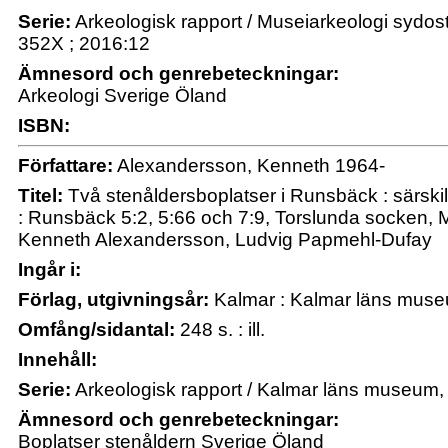
Serie:
Arkeologisk rapport / Museiarkeologi sydo
352X ; 2016:12
Ämnesord och genrebeteckningar:
Arkeologi Sverige Öland
ISBN:
Författare:
Alexandersson, Kenneth 1964-
Titel:
Två stenåldersboplatser i Runsbäck : särsk
: Runsbäck 5:2, 5:66 och 7:9, Torslunda socken,
Kenneth Alexandersson, Ludvig Papmehl-Dufay
Ingår i:
Förlag, utgivningsår:
Kalmar : Kalmar läns mus
Omfång/sidantal:
248 s. : ill.
Innehåll:
Serie:
Arkeologisk rapport / Kalmar läns museum,
Ämnesord och genrebeteckningar:
Boplatser stenåldern Sverige Öland