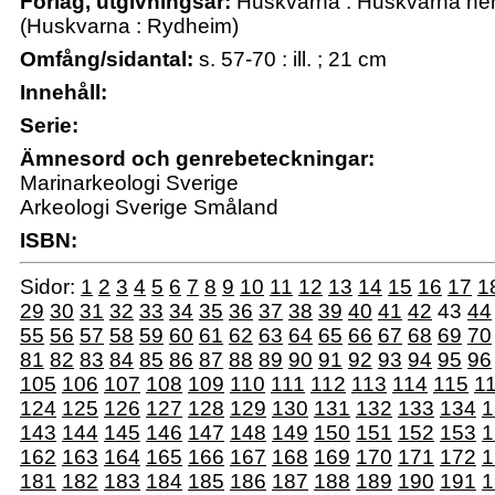
Förlag, utgivningsår:
Huskvarna : Huskvarna he
(Huskvarna : Rydheim)
Omfång/sidantal:
s. 57-70 : ill. ; 21 cm
Innehåll:
Serie:
Ämnesord och genrebeteckningar:
Marinarkeologi Sverige
Arkeologi Sverige Småland
ISBN:
Sidor:
1
2
3
4
5
6
7
8
9
10
11
12
13
14
15
16
17
1
29
30
31
32
33
34
35
36
37
38
39
40
41
42
43
44
55
56
57
58
59
60
61
62
63
64
65
66
67
68
69
70
81
82
83
84
85
86
87
88
89
90
91
92
93
94
95
96
105
106
107
108
109
110
111
112
113
114
115
1
124
125
126
127
128
129
130
131
132
133
134
1
143
144
145
146
147
148
149
150
151
152
153
1
162
163
164
165
166
167
168
169
170
171
172
1
181
182
183
184
185
186
187
188
189
190
191
1