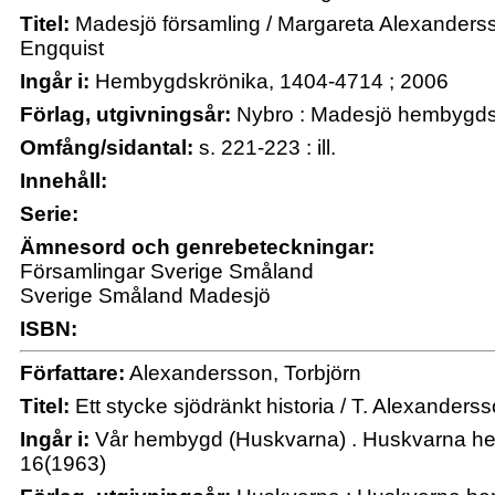
Titel:
Madesjö församling / Margareta Alexanderss
Engquist
Ingår i:
Hembygdskrönika, 1404-4714 ; 2006
Förlag, utgivningsår:
Nybro : Madesjö hembygds
Omfång/sidantal:
s. 221-223 : ill.
Innehåll:
Serie:
Ämnesord och genrebeteckningar:
Församlingar Sverige Småland
Sverige Småland Madesjö
ISBN:
Författare:
Alexandersson, Torbjörn
Titel:
Ett stycke sjödränkt historia / T. Alexanders
Ingår i:
Vår hembygd (Huskvarna) . Huskvarna he
16(1963)