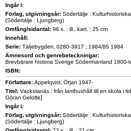
Ingår i:
Förlag, utgivningsår:
Södertälje : Kulturhistoriska
(Södertälje : Ljungberg)
Omfång/sidantal:
96 s. : ill., kart. ; 25 cm
Innehåll:
Serie:
Täljebygden, 0280-3917 ; 1984/85 1984
Ämnesord och genrebeteckningar:
Brevbärare historia Sverige Södermanland 1800-ta
ISBN:
Författare:
Appelqvist, Örjan 1947-
Titel:
Vackstanäs : från lanthushåll till en skola i t
Göran Gelotte]
Ingår i:
Förlag, utgivningsår:
Södertälje : Kulturhistoriska
(Södertälje : Ljungberg)
Omfång/sidantal:
72 s. : ill. ; 21 cm