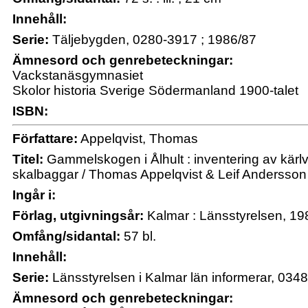
Innehåll:
Serie:
Täljebygden, 0280-3917 ; 1986/87
Ämnesord och genrebeteckningar:
Vackstanäsgymnasiet
Skolor historia Sverige Södermanland 1900-talet
ISBN:
Författare:
Appelqvist, Thomas
Titel:
Gammelskogen i Ålhult : inventering av kärlv
skalbaggar / Thomas Appelqvist & Leif Andersson
Ingår i:
Förlag, utgivningsår:
Kalmar : Länsstyrelsen, 19
Omfång/sidantal:
57 bl.
Innehåll:
Serie:
Länsstyrelsen i Kalmar län informerar, 034
Ämnesord och genrebeteckningar: