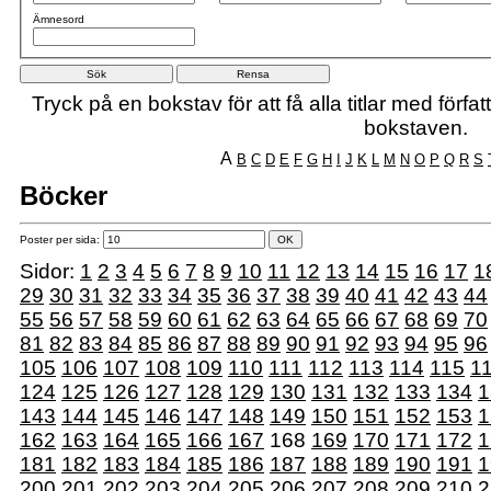
Ämnesord
Tryck på en bokstav för att få alla titlar med förf
bokstaven.
A
B
C
D
E
F
G
H
I
J
K
L
M
N
O
P
Q
R
S
Böcker
Poster per sida:
Sidor:
1
2
3
4
5
6
7
8
9
10
11
12
13
14
15
16
17
1
29
30
31
32
33
34
35
36
37
38
39
40
41
42
43
44
55
56
57
58
59
60
61
62
63
64
65
66
67
68
69
70
81
82
83
84
85
86
87
88
89
90
91
92
93
94
95
96
105
106
107
108
109
110
111
112
113
114
115
1
124
125
126
127
128
129
130
131
132
133
134
1
143
144
145
146
147
148
149
150
151
152
153
1
162
163
164
165
166
167
168
169
170
171
172
1
181
182
183
184
185
186
187
188
189
190
191
1
200
201
202
203
204
205
206
207
208
209
210
2