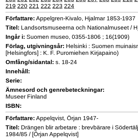
219
220
221
222
223
224
Författare:
Appelgren-Kivalo, Hjalmar 1853-1937
Titel:
Landsortsmuseerna och Nationalmuseet / Hj
Ingår i:
Suomen museo, 0355-1806 ; 16(1909)
Förlag, utgivningsår:
Helsinki : Suomen muinaism
[Helsingfors] : K. F. Puromiehen Kirjapaino)
Omfång/sidantal:
s. 18-24
Innehåll:
Serie:
Ämnesord och genrebeteckningar:
Museer Finland
ISBN:
Författare:
Appelqvist, Örjan 1947-
Titel:
Drängen blir arbetare : brevbärare i Södertä
1984/85 / [Örjan Appelqvist]