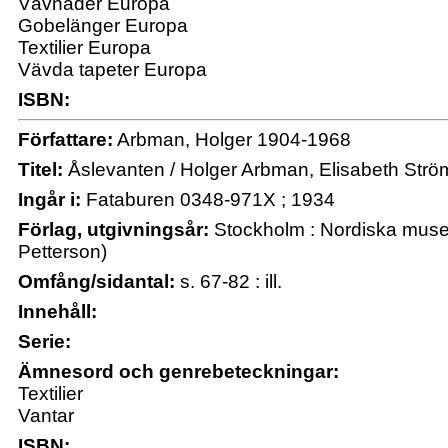
Vävnader Europa
Gobelänger Europa
Textilier Europa
Vävda tapeter Europa
ISBN:
Författare:
Arbman, Holger 1904-1968
Titel:
Åslevanten / Holger Arbman, Elisabeth Str
Ingår i:
Fataburen 0348-971X ; 1934
Förlag, utgivningsår:
Stockholm : Nordiska musee
Petterson)
Omfång/sidantal:
s. 67-82 : ill.
Innehåll:
Serie:
Ämnesord och genrebeteckningar:
Textilier
Vantar
ISBN: