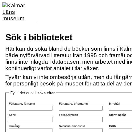
Sök i biblioteket
Här kan du söka bland de böcker som finns i Kalm
både nyförvärvad litteratur från 1995 och framåt och
finns inte inlagda i databasen, men arbetet med i
kontinuerligt varför antalet titlar växer.
Tyvärr kan vi inte ombesörja utlån, men du får gärn
för personligt besök på museet för att ta del av den 
Fyll i det du vill söka efter
Författare, förnamn
Författare, efternamn
Innehåll
Serie
Förlag/tryckort
Utgivningsår
Omfång
Svenska ämnesord
ISBN