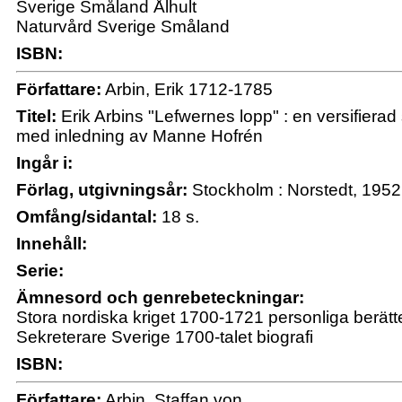
Sverige Småland Ålhult
Naturvård Sverige Småland
ISBN:
Författare:
Arbin, Erik 1712-1785
Titel:
Erik Arbins "Lefwernes lopp" : en versifierad s
med inledning av Manne Hofrén
Ingår i:
Förlag, utgivningsår:
Stockholm : Norstedt, 1952
Omfång/sidantal:
18 s.
Innehåll:
Serie:
Ämnesord och genrebeteckningar:
Stora nordiska kriget 1700-1721 personliga berätt
Sekreterare Sverige 1700-talet biografi
ISBN:
Författare:
Arbin, Staffan von