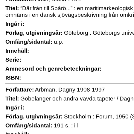
Titel:
“Därifrån till Spårö...” : en maritimarkeologi
omnäms i en dansk sjövägsbeskrivning från omkrin
Ingår i:
Förlag, utgivningsår:
Göteborg : Göteborgs unive
Omfång/sidantal:
u.p.
Innehåll:
Serie:
Ämnesord och genrebeteckningar:
ISBN:
Författare:
Arbman, Dagny 1908-1997
Titel:
Gobelänger och andra vävda tapeter / Dag
Ingår i:
Förlag, utgivningsår:
Stockholm : Forum, 1950 (S
Omfång/sidantal:
191 s. : ill