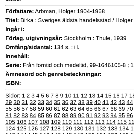
Författare:
Arbman, Holger 1904-1968
Titel:
Birka : Sveriges äldsta handelsstad / Holge
Ingår i:
Förlag, utgivningsår:
Stockholm : Thule, 1939
Omfång/sidantal:
134 s. : ill.
Innehåll:
Serie:
Från forntid och medeltid, 99-1646105-8 ; 1
Ämnesord och genrebeteckningar:
ISBN:
Sidor:
1
2
3
4
5
6
7
8
9
10
11
12
13
14
15
16
17
1
29
30
31
32
33
34
35
36
37
38
39
40
41
42
43
44
55
56
57
58
59
60
61
62
63
64
65
66
67
68
69
70
81
82
83
84
85
86
87
88
89
90
91
92
93
94
95
96
105
106
107
108
109
110
111
112
113
114
115
1
124
125
126
127
128
129
130
131
132
133
134
1