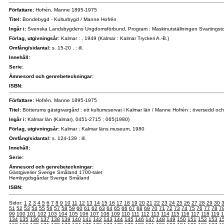
Författare:
Hofrén, Manne 1895-1975
Titel:
Bondebygd - Kulturbygd / Manne Hofrén
Ingår i:
Svenska Landsbygdens Ungdomsförbund, Program : Maskinutställningen Svartingstor
Förlag, utgivningsår:
Kalmar : , 1949 (Kalmar : Kalmar Tryckeri A.-B.)
Omfång/sidantal:
s. 15-20 , : ill.
Innehåll:
Serie:
Ämnesord och genrebeteckningar:
ISBN:
Författare:
Hofrén, Manne 1895-1975
Titel:
Bötterums gästgivargård : ett kulturreservat i Kalmar län / Manne Hofrén ; översedd o
Ingår i:
Kalmar län (Kalmar), 0451-2715 ; 065(1980)
Förlag, utgivningsår:
Kalmar : Kalmar läns museum, 1980
Omfång/sidantal:
s. 124-139 : ill.
Innehåll:
Serie:
Ämnesord och genrebeteckningar:
Gästgiverier Sverige Småland 1700-talet
Hembygdsgårdar Sverige Småland
ISBN:
Sidor:
1
2
3
4
5
6
7
8
9
10
11
12
13
14
15
16
17
18
19
20
21
22
23
24
25
26
27
28
29
30
51
52
53
54
55
56
57
58
59
60
61
62
63
64
65
66
67
68
69
70
71
72
73
74
75
76
77
78
7
99
100
101
102
103
104
105
106
107
108
109
110
111
112
113
114
115
116
117
118
119
1
134
135
136
137
138
139
140
141
142
143
144
145
146
147
148
149
150
151
152
153
1