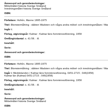
Ämnesord och genrebeteckningar:
Möbelmåleri historia Sverige Småland
Inredningsmåleri historia Sverige Småland
ISBN:
Författare:
Hofrén, Manne 1895-1975
Titel:
Blomstermålning : släkten Wadsten och några andra möbel- och inredningsmålare / M
Ingår i:
Förlag, utgivningsår:
Kalmar : Kalmar läns fornminnesförening, 1958
Omfång/sidantal:
s. 41-58. : ill.
Innehåll:
Serie:
Ämnesord och genrebeteckningar:
ISBN:
Författare:
Hofrén, Manne 1895-1975
Titel:
Blomstermålning : släkten Wadsten och några andra möbel- och inredningsmålare / M
Ingår i:
Meddelanden / Kalmar läns fornminnesförening, 0451-2715 ; 046(1958)
Kalmar län (Kalmar) 0451-2715 ; 046(1958)
Förlag, utgivningsår:
Kalmar : Kalmar läns fornminnesförening, 1958
Omfång/sidantal:
s. 41-58. : ill.
Innehåll:
Serie:
Ämnesord och genrebeteckningar:
Möbelmåleri historia Sverige Småland
ISBN: