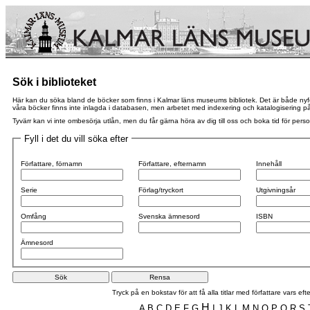
Sök i biblioteket
Här kan du söka bland de böcker som finns i Kalmar läns museums bibliotek. Det är både nyförvä
våra böcker finns inte inlagda i databasen, men arbetet med indexering och katalogisering pågår
Tyvärr kan vi inte ombesörja utlån, men du får gärna höra av dig till oss och boka tid för perso
Fyll i det du vill söka efter
Författare, förnamn
Författare, efternamn
Innehåll
Serie
Förlag/tryckort
Utgivningsår
Omfång
Svenska ämnesord
ISBN
Ämnesord
Tryck på en bokstav för att få alla titlar med författare vars 
H
A
B
C
D
E
F
G
I
J
K
L
M
N
O
P
Q
R
S