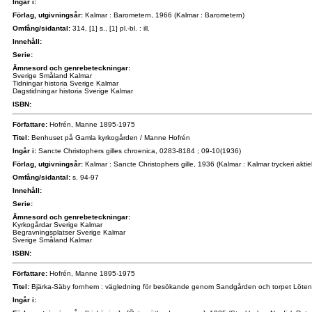
Ingår i:
Förlag, utgivningsår:
Kalmar : Barometern, 1966 (Kalmar : Barometern)
Omfång/sidantal:
314, [1] s., [1] pl.-bl. : ill.
Innehåll:
Serie:
Ämnesord och genrebeteckningar:
Sverige Småland Kalmar
Tidningar historia Sverige Kalmar
Dagstidningar historia Sverige Kalmar
ISBN:
Författare:
Hofrén, Manne 1895-1975
Titel:
Benhuset på Gamla kyrkogården / Manne Hofrén
Ingår i:
Sancte Christophers gilles chroenica, 0283-8184 ; 09-10(1936)
Förlag, utgivningsår:
Kalmar : Sancte Christophers gille, 1936 (Kalmar : Kalmar tryckeri akti
Omfång/sidantal:
s. 94-97
Innehåll:
Serie:
Ämnesord och genrebeteckningar:
Kyrkogårdar Sverige Kalmar
Begravningsplatser Sverige Kalmar
Sverige Småland Kalmar
ISBN:
Författare:
Hofrén, Manne 1895-1975
Titel:
Bjärka-Säby fornhem : vägledning för besökande genom Sandgården och torpet Löten
Ingår i: