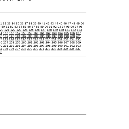
31
32
33
34
35
36
37
38
39
40
41
42
43
44
45
46
47
48
49
50
9
80
81
82
83
84
85
86
87
88
89
90
91
92
93
94
95
96
97
98
20
121
122
123
124
125
126
127
128
129
130
131
132
133
54
155
156
157
158
159
160
161
162
163
164
165
166
167
88
189
190
191
192
193
194
195
196
197
198
199
200
201
22
223
224
225
226
227
228
229
230
231
232
233
234
235
56
257
258
259
260
261
262
263
264
265
266
267
268
269
90
291
292
293
294
295
296
297
298
299
300
301
302
303
24
325
326
327
328
329
330
331
332
333
334
335
336
337
58