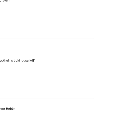
gravyr)
tockholms bokindustri AB)
anne Hofrén