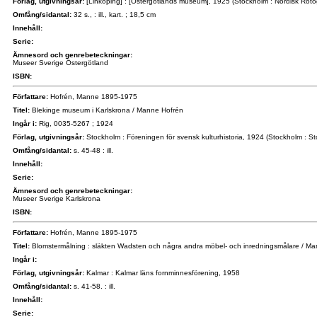
Förlag, utgivningsår:
[Linköping] : [Östergötlands museum], 1925 (Stockholm : Nordisk Roto
Omfång/sidantal:
32 s., : ill., kart. ; 18,5 cm
Innehåll:
Serie:
Ämnesord och genrebeteckningar:
Museer Sverige Östergötland
ISBN:
Författare:
Hofrén, Manne 1895-1975
Titel:
Blekinge museum i Karlskrona / Manne Hofrén
Ingår i:
Rig, 0035-5267 ; 1924
Förlag, utgivningsår:
Stockholm : Föreningen för svensk kulturhistoria, 1924 (Stockholm : S
Omfång/sidantal:
s. 45-48 : ill.
Innehåll:
Serie:
Ämnesord och genrebeteckningar:
Museer Sverige Karlskrona
ISBN:
Författare:
Hofrén, Manne 1895-1975
Titel:
Blomstermålning : släkten Wadsten och några andra möbel- och inredningsmålare / M
Ingår i:
Förlag, utgivningsår:
Kalmar : Kalmar läns fornminnesförening, 1958
Omfång/sidantal:
s. 41-58. : ill.
Innehåll:
Serie: