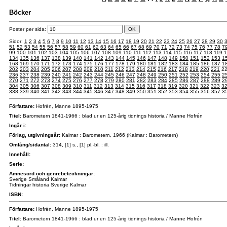
Böcker
Poster per sida:
Sidor:
1
2
3
4
5
6
7
8
9
10
11
12
13
14
15
16
17
18
19
20
21
22
23
24
25
26
27
28
29
30
51
52
53
54
55
56
57
58
59
60
61
62
63
64
65
66
67
68
69
70
71
72
73
74
75
76
77
78
7
99
100
101
102
103
104
105
106
107
108
109
110
111
112
113
114
115
116
117
118
119
1
134
135
136
137
138
139
140
141
142
143
144
145
146
147
148
149
150
151
152
153
1
168
169
170
171
172
173
174
175
176
177
178
179
180
181
182
183
184
185
186
187
1
202
203
204
205
206
207
208
209
210
211
212
213
214
215
216
217
218
219
220
221
2
236
237
238
239
240
241
242
243
244
245
246
247
248
249
250
251
252
253
254
255
2
270
271
272
273
274
275
276
277
278
279
280
281
282
283
284
285
286
287
288
289
2
304
305
306
307
308
309
310
311
312
313
314
315
316
317
318
319
320
321
322
323
3
338
339
340
341
342
343
344
345
346
347
348
349
350
351
352
353
354
355
356
357
3
Författare:
Hofrén, Manne 1895-1975
Titel:
Barometern 1841-1966 : blad ur en 125-årig tidnings historia / Manne Hofrén
Ingår i:
Förlag, utgivningsår:
Kalmar : Barometern, 1966 (Kalmar : Barometern)
Omfång/sidantal:
314, [1] s., [1] pl.-bl. : ill.
Innehåll:
Serie:
Ämnesord och genrebeteckningar:
Sverige Småland Kalmar
Tidningar historia Sverige Kalmar
ISBN:
Författare:
Hofrén, Manne 1895-1975
Titel:
Barometern 1841-1966 : blad ur en 125-årig tidnings historia / Manne Hofrén