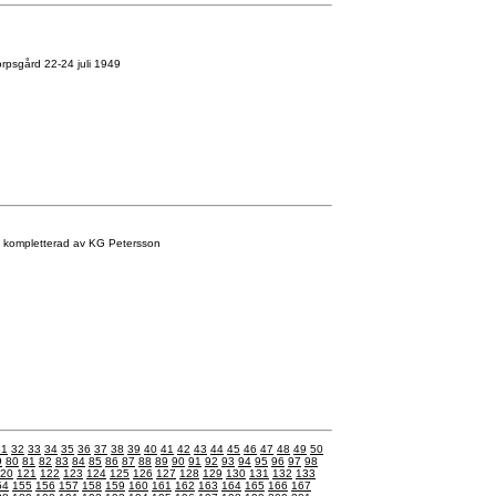
psgård 22-24 juli 1949
ch kompletterad av KG Petersson
31
32
33
34
35
36
37
38
39
40
41
42
43
44
45
46
47
48
49
50
9
80
81
82
83
84
85
86
87
88
89
90
91
92
93
94
95
96
97
98
20
121
122
123
124
125
126
127
128
129
130
131
132
133
54
155
156
157
158
159
160
161
162
163
164
165
166
167