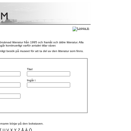
rvad litteratur från 1995 och framåt och äldre litteratur. Alla
 kontinuerligt varför antalet titlar växer.
nligt besök på museet för att ta del av den litteratur som finns.
Titel
Ingår i
efternamn börjar på den bokstaven.
T
U
V
X
Y
Z
Å
Ä
Ö