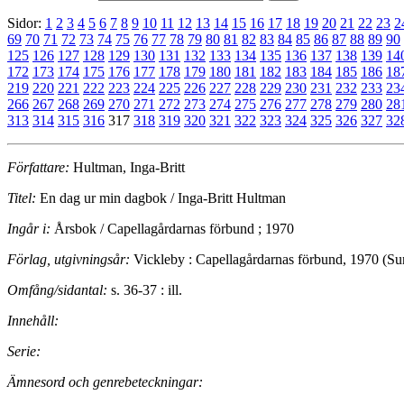
Sidor:
1
2
3
4
5
6
7
8
9
10
11
12
13
14
15
16
17
18
19
20
21
22
23
2
69
70
71
72
73
74
75
76
77
78
79
80
81
82
83
84
85
86
87
88
89
90
125
126
127
128
129
130
131
132
133
134
135
136
137
138
139
14
172
173
174
175
176
177
178
179
180
181
182
183
184
185
186
18
219
220
221
222
223
224
225
226
227
228
229
230
231
232
233
23
266
267
268
269
270
271
272
273
274
275
276
277
278
279
280
28
313
314
315
316
317
318
319
320
321
322
323
324
325
326
327
32
Författare:
Hultman, Inga-Britt
Titel:
En dag ur min dagbok / Inga-Britt Hultman
Ingår i:
Årsbok / Capellagårdarnas förbund ; 1970
Förlag, utgivningsår:
Vickleby : Capellagårdarnas förbund, 1970 (Sun
Omfång/sidantal:
s. 36-37 : ill.
Innehåll:
Serie:
Ämnesord och genrebeteckningar: