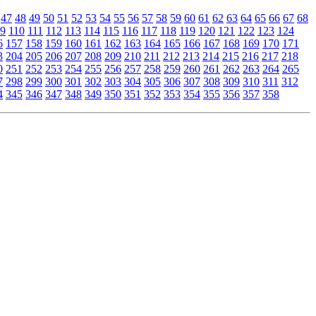
47
48
49
50
51
52
53
54
55
56
57
58
59
60
61
62
63
64
65
66
67
68
9
110
111
112
113
114
115
116
117
118
119
120
121
122
123
124
6
157
158
159
160
161
162
163
164
165
166
167
168
169
170
171
3
204
205
206
207
208
209
210
211
212
213
214
215
216
217
218
0
251
252
253
254
255
256
257
258
259
260
261
262
263
264
265
7
298
299
300
301
302
303
304
305
306
307
308
309
310
311
312
4
345
346
347
348
349
350
351
352
353
354
355
356
357
358