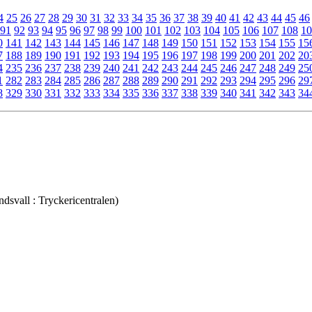
4
25
26
27
28
29
30
31
32
33
34
35
36
37
38
39
40
41
42
43
44
45
46
91
92
93
94
95
96
97
98
99
100
101
102
103
104
105
106
107
108
10
0
141
142
143
144
145
146
147
148
149
150
151
152
153
154
155
15
7
188
189
190
191
192
193
194
195
196
197
198
199
200
201
202
20
4
235
236
237
238
239
240
241
242
243
244
245
246
247
248
249
25
1
282
283
284
285
286
287
288
289
290
291
292
293
294
295
296
29
8
329
330
331
332
333
334
335
336
337
338
339
340
341
342
343
34
dsvall : Tryckericentralen)