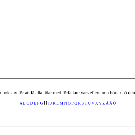
 bokstav för att få alla titlar med författare vars efternamn börjar på de
H
A
B
C
D
E
F
G
I
J
K
L
M
N
O
P
Q
R
S
T
U
V
X
Y
Z
Å
Ä
Ö