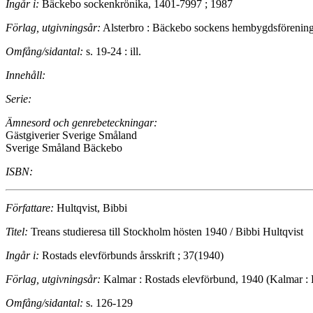
Ingår i:
Bäckebo sockenkrönika, 1401-7997 ; 1987
Förlag, utgivningsår:
Alsterbro : Bäckebo sockens hembygdsförenin
Omfång/sidantal:
s. 19-24 : ill.
Innehåll:
Serie:
Ämnesord och genrebeteckningar:
Gästgiverier Sverige Småland
Sverige Småland Bäckebo
ISBN:
Författare:
Hultqvist, Bibbi
Titel:
Treans studieresa till Stockholm hösten 1940 / Bibbi Hultqvist
Ingår i:
Rostads elevförbunds årsskrift ; 37(1940)
Förlag, utgivningsår:
Kalmar : Rostads elevförbund, 1940 (Kalmar : K
Omfång/sidantal:
s. 126-129