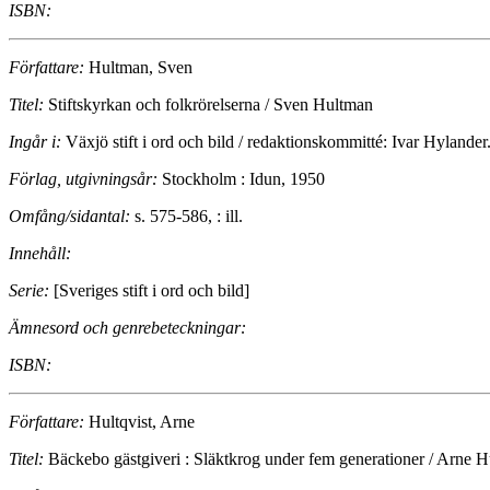
ISBN:
Författare:
Hultman, Sven
Titel:
Stiftskyrkan och folkrörelserna / Sven Hultman
Ingår i:
Växjö stift i ord och bild / redaktionskommitté: Ivar Hylander.
Förlag, utgivningsår:
Stockholm : Idun, 1950
Omfång/sidantal:
s. 575-586, : ill.
Innehåll:
Serie:
[Sveriges stift i ord och bild]
Ämnesord och genrebeteckningar:
ISBN:
Författare:
Hultqvist, Arne
Titel:
Bäckebo gästgiveri : Släktkrog under fem generationer / Arne Hu