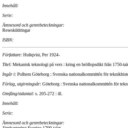
Innehåll:
Serie:
Ämnesord och genrebeteckningar:
Reseskildringar
ISBN:
Författare:
Hultqvist, Per 1924-
Titel:
Mekanisk teknologi på vers : kring en bröllopsdikt från 1750-tale
Ingår i:
Polhem Göteborg : Svenska nationalkommittén för teknikhistor
Förlag, utgivningsår:
Göteborg : Svenska nationalkommittén för tekn
Omfång/sidantal:
s. 205-272 : ill.
Innehåll:
Serie:
Ämnesord och genrebeteckningar:
Järnhantering Sverige 1700-talet