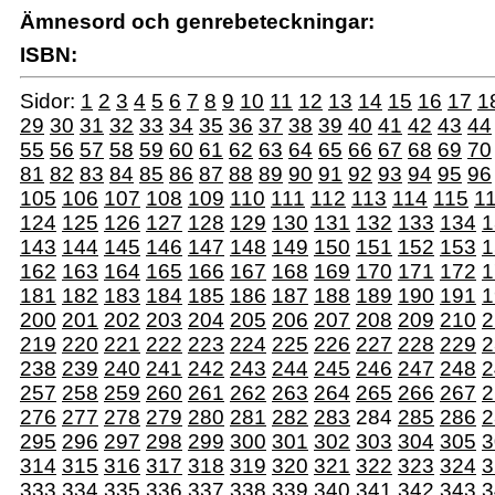
Ämnesord och genrebeteckningar:
ISBN:
Sidor:
1
2
3
4
5
6
7
8
9
10
11
12
13
14
15
16
17
1
29
30
31
32
33
34
35
36
37
38
39
40
41
42
43
44
55
56
57
58
59
60
61
62
63
64
65
66
67
68
69
70
81
82
83
84
85
86
87
88
89
90
91
92
93
94
95
96
105
106
107
108
109
110
111
112
113
114
115
1
124
125
126
127
128
129
130
131
132
133
134
1
143
144
145
146
147
148
149
150
151
152
153
1
162
163
164
165
166
167
168
169
170
171
172
1
181
182
183
184
185
186
187
188
189
190
191
1
200
201
202
203
204
205
206
207
208
209
210
2
219
220
221
222
223
224
225
226
227
228
229
2
238
239
240
241
242
243
244
245
246
247
248
2
257
258
259
260
261
262
263
264
265
266
267
2
276
277
278
279
280
281
282
283
284
285
286
2
295
296
297
298
299
300
301
302
303
304
305
3
314
315
316
317
318
319
320
321
322
323
324
3
333
334
335
336
337
338
339
340
341
342
343
3