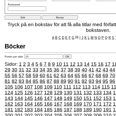
Ämnesord
Tryck på en bokstav för att få alla titlar med förf
bokstaven.
H
A
B
C
D
E
F
G
I
J
K
L
M
N
O
P
Q
R
S
Böcker
Poster per sida:
Sidor:
1
2
3
4
5
6
7
8
9
10
11
12
13
14
15
16
17
1
29
30
31
32
33
34
35
36
37
38
39
40
41
42
43
44
55
56
57
58
59
60
61
62
63
64
65
66
67
68
69
70
81
82
83
84
85
86
87
88
89
90
91
92
93
94
95
96
105
106
107
108
109
110
111
112
113
114
115
1
124
125
126
127
128
129
130
131
132
133
134
1
143
144
145
146
147
148
149
150
151
152
153
1
162
163
164
165
166
167
168
169
170
171
172
1
181
182
183
184
185
186
187
188
189
190
191
1
200
201
202
203
204
205
206
207
208
209
210
2