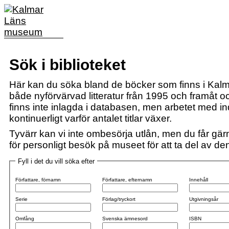
Sök i biblioteket
Här kan du söka bland de böcker som finns i Kalm
både nyförvärvad litteratur från 1995 och framåt och
finns inte inlagda i databasen, men arbetet med i
kontinuerligt varför antalet titlar växer.
Tyvärr kan vi inte ombesörja utlån, men du får gärn
för personligt besök på museet för att ta del av den 
Fyll i det du vill söka efter
Författare, förnamn
Författare, efternamn
Innehåll
Serie
Förlag/tryckort
Utgivningsår
Omfång
Svenska ämnesord
ISBN