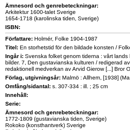
Ämnesord och genrebeteckningar:
Arkitektur 1600-talet Sverige
1654-1718 (karolinska tiden, Sverige)
ISBN:
Författare:
Holmér, Folke 1904-1987
Titel:
En storhetstid för den bildade konsten / Fol
Ingår i:
Svenska folket genom tiderna : vårt lands ku
bilder. 7, Den gustavianska kulturen / redigerad av 
redaktionell medverkan av Arvid Gierow [...] Bror 
Förlag, utgivningsår:
Malmö : Allhem, [1938] (Ma
Omfång/sidantal:
s. 307-334 : ill. ; 25 cm
Innehåll:
Serie:
Ämnesord och genrebeteckningar:
1772-1809 (gustavianska tiden, Sverige)
Rokoko (konsthantverk) Sverige