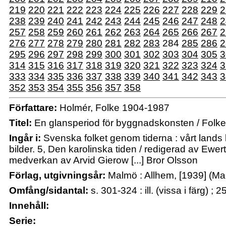
219
220
221
222
223
224
225
226
227
228
229
2
238
239
240
241
242
243
244
245
246
247
248
2
257
258
259
260
261
262
263
264
265
266
267
2
276
277
278
279
280
281
282
283
284
285
286
2
295
296
297
298
299
300
301
302
303
304
305
3
314
315
316
317
318
319
320
321
322
323
324
3
333
334
335
336
337
338
339
340
341
342
343
3
352
353
354
355
356
357
358
Författare:
Holmér, Folke 1904-1987
Titel:
En glansperiod för byggnadskonsten / Folk
Ingår i:
Svenska folket genom tiderna : vårt lands ku
bilder. 5, Den karolinska tiden / redigerad av Ewert
medverkan av Arvid Gierow [...] Bror Olsson
Förlag, utgivningsår:
Malmö : Allhem, [1939] (Ma
Omfång/sidantal:
s. 301-324 : ill. (vissa i färg) ; 
Innehåll:
Serie: