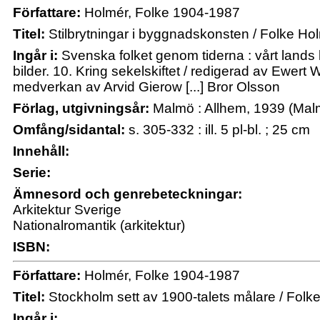
Författare:
Holmér, Folke 1904-1987
Titel:
Stilbrytningar i byggnadskonsten / Folke Ho
Ingår i:
Svenska folket genom tiderna : vårt lands ku
bilder. 10. Kring sekelskiftet / redigerad av Ewert Wr
medverkan av Arvid Gierow [...] Bror Olsson
Förlag, utgivningsår:
Malmö : Allhem, 1939 (Malm
Omfång/sidantal:
s. 305-332 : ill. 5 pl-bl. ; 25 cm
Innehåll:
Serie:
Ämnesord och genrebeteckningar:
Arkitektur Sverige
Nationalromantik (arkitektur)
ISBN:
Författare:
Holmér, Folke 1904-1987
Titel:
Stockholm sett av 1900-talets målare / Folk
Ingår i: