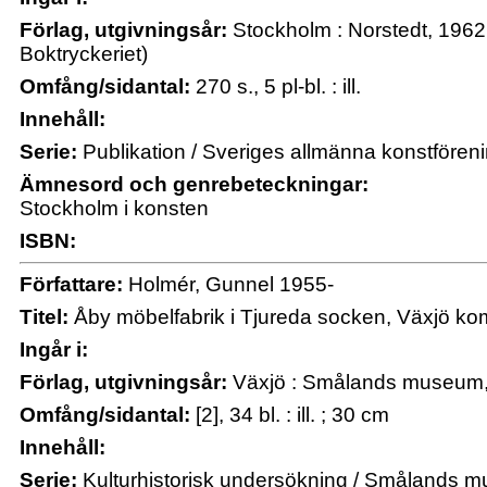
Förlag, utgivningsår:
Stockholm : Norstedt, 1962
Boktryckeriet)
Omfång/sidantal:
270 s., 5 pl-bl. : ill.
Innehåll:
Serie:
Publikation / Sveriges allmänna konstfören
Ämnesord och genrebeteckningar:
Stockholm i konsten
ISBN:
Författare:
Holmér, Gunnel 1955-
Titel:
Åby möbelfabrik i Tjureda socken, Växjö k
Ingår i:
Förlag, utgivningsår:
Växjö : Smålands museum,
Omfång/sidantal:
[2], 34 bl. : ill. ; 30 cm
Innehåll:
Serie:
Kulturhistorisk undersökning / Smålands 