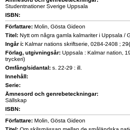
Studentnationer Sverige Uppsala
ISBN:
Författare:
Molin, Gösta Gideon
Titel:
Nytt om några gamla kalmariter i Uppsala / 
Ingår i:
Kalmar nations skriftserie, 0284-2408 ; 29
Förlag, utgivningsår:
Uppsala : Kalmar nation, 1
tryckeri)
Omfång/sidantal:
s. 22-29 : ill.
Innehåll:
Serie:
Ämnesord och genrebeteckningar:
Sällskap
ISBN:
Författare:
Molin, Gösta Gideon
Titel:
Om skilsmässan mellan de småländska natio