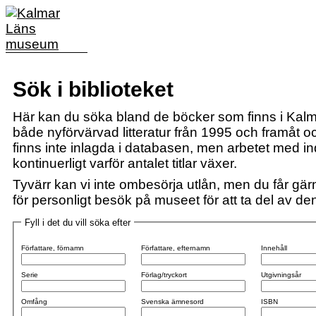
Sök i biblioteket
Här kan du söka bland de böcker som finns i Kalm
både nyförvärvad litteratur från 1995 och framåt och
finns inte inlagda i databasen, men arbetet med i
kontinuerligt varför antalet titlar växer.
Tyvärr kan vi inte ombesörja utlån, men du får gärn
för personligt besök på museet för att ta del av den 
Fyll i det du vill söka efter
Författare, förnamn
Författare, efternamn
Innehåll
Serie
Förlag/tryckort
Utgivningsår
Omfång
Svenska ämnesord
ISBN