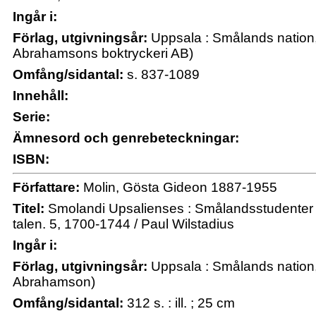
Ingår i:
Förlag, utgivningsår:
Uppsala : Smålands nation,
Abrahamsons boktryckeri AB)
Omfång/sidantal:
s. 837-1089
Innehåll:
Serie:
Ämnesord och genrebeteckningar:
ISBN:
Författare:
Molin, Gösta Gideon 1887-1955
Titel:
Smolandi Upsalienses : Smålandsstudenter 
talen. 5, 1700-1744 / Paul Wilstadius
Ingår i:
Förlag, utgivningsår:
Uppsala : Smålands nation,
Abrahamson)
Omfång/sidantal:
312 s. : ill. ; 25 cm