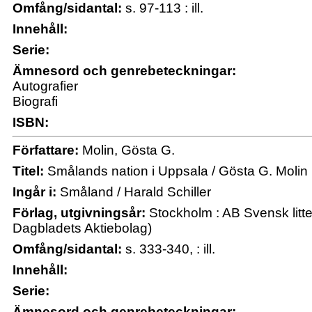
Omfång/sidantal:
s. 97-113 : ill.
Innehåll:
Serie:
Ämnesord och genrebeteckningar:
Autografier
Biografi
ISBN:
Författare:
Molin, Gösta G.
Titel:
Smålands nation i Uppsala / Gösta G. Molin
Ingår i:
Småland / Harald Schiller
Förlag, utgivningsår:
Stockholm : AB Svensk litt
Dagbladets Aktiebolag)
Omfång/sidantal:
s. 333-340, : ill.
Innehåll:
Serie:
Ämnesord och genrebeteckningar: