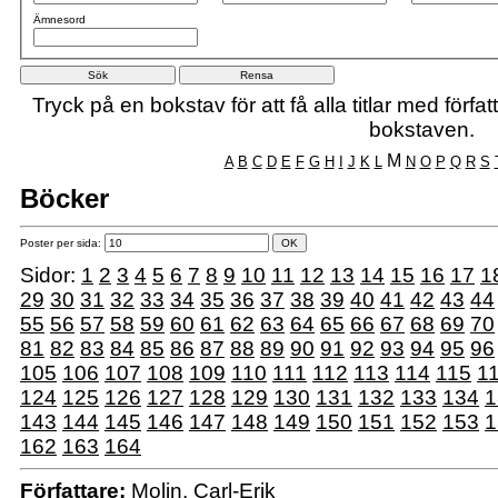
Ämnesord
Tryck på en bokstav för att få alla titlar med förf
bokstaven.
M
A
B
C
D
E
F
G
H
I
J
K
L
N
O
P
Q
R
S
Böcker
Poster per sida:
Sidor:
1
2
3
4
5
6
7
8
9
10
11
12
13
14
15
16
17
1
29
30
31
32
33
34
35
36
37
38
39
40
41
42
43
44
55
56
57
58
59
60
61
62
63
64
65
66
67
68
69
70
81
82
83
84
85
86
87
88
89
90
91
92
93
94
95
96
105
106
107
108
109
110
111
112
113
114
115
1
124
125
126
127
128
129
130
131
132
133
134
1
143
144
145
146
147
148
149
150
151
152
153
1
162
163
164
Författare:
Molin, Carl-Erik