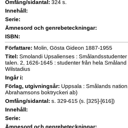
Omfång/sidantal:
324 s.
Innehåll:
Serie:
Ämnesord och genrebeteckningar:
ISBN:
Författare:
Molin, Gösta Gideon 1887-1955
Titel:
Smolandi Upsalienses : Smålandsstudenter 
talen. 2, 1626-1645 : studenter från hela Småland
Wilstadius
Ingår i:
Förlag, utgivningsår:
Uppsala : Smålands nation,
Abrahamsons boktryckeri ab)
Omfång/sidantal:
s. 329-615 (s. [325]-[616])
Innehåll:
Serie:
Ämnesord och genrebeteckningar: