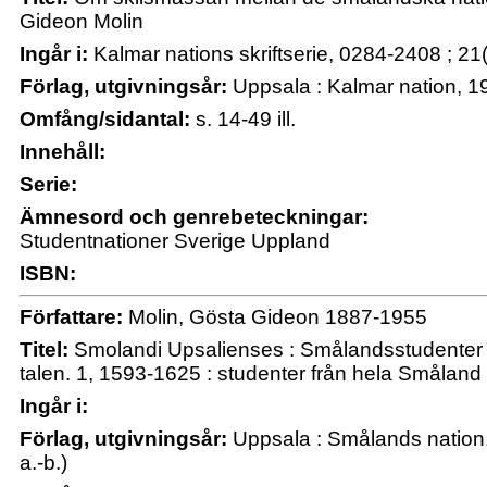
Gideon Molin
Ingår i:
Kalmar nations skriftserie, 0284-2408 ; 21
Förlag, utgivningsår:
Uppsala : Kalmar nation, 1
Omfång/sidantal:
s. 14-49 ill.
Innehåll:
Serie:
Ämnesord och genrebeteckningar:
Studentnationer Sverige Uppland
ISBN:
Författare:
Molin, Gösta Gideon 1887-1955
Titel:
Smolandi Upsalienses : Smålandsstudenter 
talen. 1, 1593-1625 : studenter från hela Smålan
Ingår i:
Förlag, utgivningsår:
Uppsala : Smålands nation, 
a.-b.)