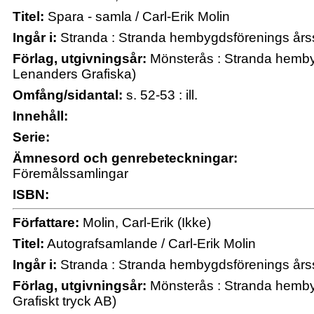
Titel:
Spara - samla / Carl-Erik Molin
Ingår i:
Stranda : Stranda hembygdsförenings årss
Förlag, utgivningsår:
Mönsterås : Stranda hemby
Lenanders Grafiska)
Omfång/sidantal:
s. 52-53 : ill.
Innehåll:
Serie:
Ämnesord och genrebeteckningar:
Föremålssamlingar
ISBN:
Författare:
Molin, Carl-Erik (Ikke)
Titel:
Autografsamlande / Carl-Erik Molin
Ingår i:
Stranda : Stranda hembygdsförenings årss
Förlag, utgivningsår:
Mönsterås : Stranda hemby
Grafiskt tryck AB)